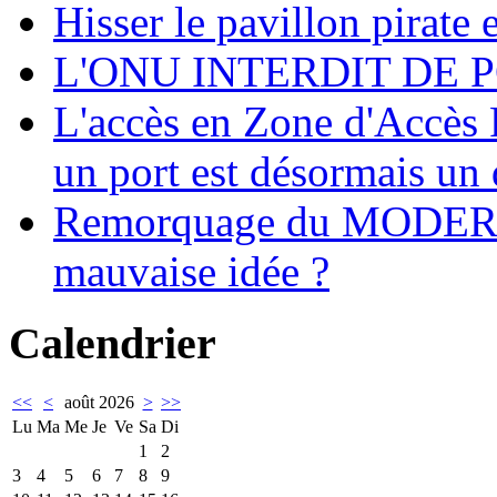
Hisser le pavillon pirate e
L'ONU INTERDIT DE 
L'accès en Zone d'Accès R
un port est désormais un 
Remorquage du MODER
mauvaise idée ?
Calendrier
<<
<
août 2026
>
>>
Lu
Ma
Me
Je
Ve
Sa
Di
1
2
3
4
5
6
7
8
9