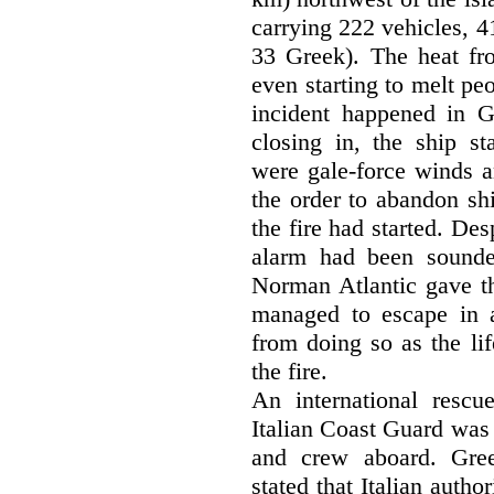
carrying 222 vehicles, 4
33 Greek). The heat fro
even starting to melt pe
incident happened in Gr
closing in, the ship st
were gale-force winds a
the order to abandon shi
the fire had started. Des
alarm had been sounde
Norman Atlantic gave th
managed to escape in a
from doing so as the li
the fire.
An international rescu
Italian Coast Guard was 
and crew aboard. Gre
stated that Italian auth