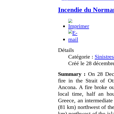
Incendie du Norman
Détails
Catégorie :
Sinistre
Créé le 28 décembr
Summary :
On 28 Dec
fire in the Strait of O
Ancona. A fire broke ou
local time, half an hou
Greece, an intermediate
(81 km) northwest of the
km) northwest of the isl