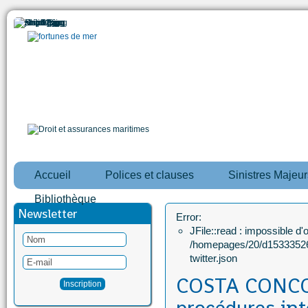
Accueil
Polices et clauses
Sinistres Majeur
Bibliothèque
Newsletter
Error:
JFile::read : impossible d'ou
/homepages/20/d15333526
twitter.json
COSTA CONCO