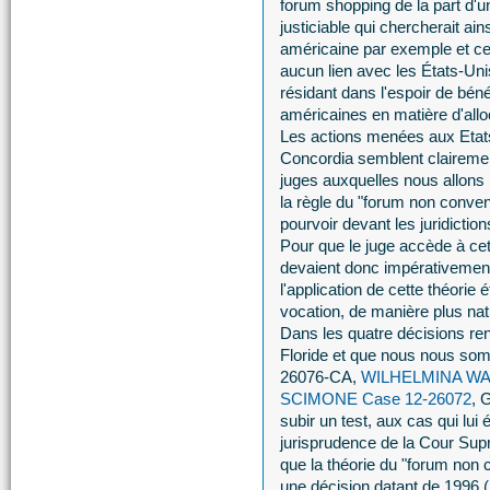
forum shopping de la part d'u
justiciable qui chercherait ains
américaine par exemple et ce
aucun lien avec les États-Unis,
résidant dans l'espoir de bénéf
américaines en matière d'all
Les actions menées aux Etat
Concordia semblent clairement
juges auxquelles nous allons 
la règle du "forum non conven
pourvoir devant les juridiction
Pour que le juge accède à ce
devaient donc impérativement
l'application de cette théorie 
vocation, de manière plus natur
Dans les quatre décisions rend
Floride et que nous nous 
26076-CA,
WILHELMINA WAR
SCIMONE Case 12-26072
, 
subir un test, aux cas qui lui 
jurisprudence de la Cour Suprê
que la théorie du "forum non 
une décision datant de 1996 