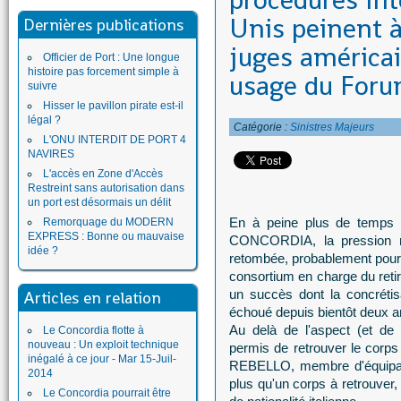
procédures int
Unis peinent à
Dernières publications
juges américai
Officier de Port : Une longue
histoire pas forcement simple à
usage du For
suivre
Hisser le pavillon pirate est-il
légal ?
Catégorie :
Sinistres Majeurs
L'ONU INTERDIT DE PORT 4
NAVIRES
L'accès en Zone d'Accès
Restreint sans autorisation dans
un port est désormais un délit
En à peine plus de temps q
Remorquage du MODERN
EXPRESS : Bonne ou mauvaise
CONCORDIA, la pression mé
idée ?
retombée, probablement pour q
consortium en charge du reti
un succès dont la concrétisa
Articles en relation
échoué depuis bientôt deux a
Au delà de l'aspect (et de l
Le Concordia flotte à
nouveau : Un exploit technique
permis de retrouver le corps
inégalé à ce jour - Mar 15-Juil-
REBELLO, membre d'équipage 
2014
plus qu'un corps à retrouve
Le Concordia pourrait être