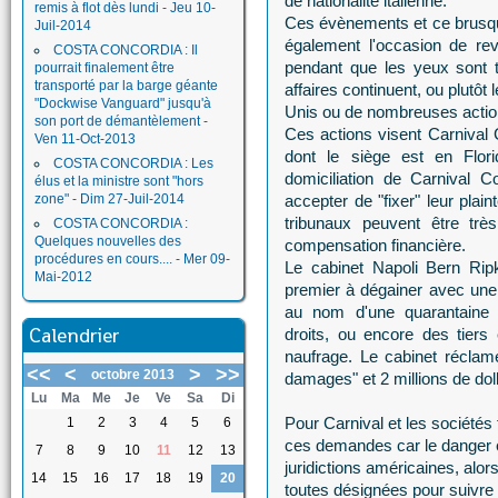
de nationalité italienne.
remis à flot dès lundi - Jeu 10-
Ces évènements et ce brusqu
Juil-2014
également l'occasion de rev
COSTA CONCORDIA : Il
pendant que les yeux sont to
pourrait finalement être
transporté par la barge géante
affaires continuent, ou plutô
"Dockwise Vanguard" jusqu'à
Unis ou de nombreuses actions
son port de démantèlement -
Ces actions visent Carnival
Ven 11-Oct-2013
dont le siège est en Flori
COSTA CONCORDIA : Les
domiciliation de Carnival C
élus et la ministre sont "hors
zone" - Dim 27-Juil-2014
accepter de "fixer" leur plai
tribunaux peuvent être tr
COSTA CONCORDIA :
Quelques nouvelles des
compensation financière.
procédures en cours.... - Mer 09-
Le cabinet Napoli Bern Rip
Mai-2012
premier à dégainer avec une p
au nom d'une quarantaine
Calendrier
droits, ou encore des tiers
naufrage. Le cabinet réclame
<<
<
>
>>
octobre 2013
damages" et 2 millions de doll
Lu
Ma
Me
Je
Ve
Sa
Di
Pour Carnival et les sociétés fi
1
2
3
4
5
6
ces demandes car le danger es
7
8
9
10
11
12
13
juridictions américaines, alor
14
15
16
17
18
19
20
toutes désignées pour suivre le