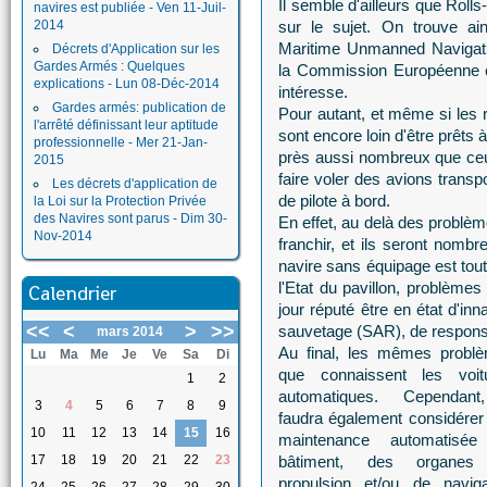
Il semble d'ailleurs que Rolls
navires est publiée - Ven 11-Juil-
2014
sur le sujet. On trouve 
Maritime Unmanned Navigatio
Décrets d'Application sur les
Gardes Armés : Quelques
la Commission Européenne et
explications - Lun 08-Déc-2014
intéresse.
Gardes armés: publication de
Pour autant, et même si les
l'arrêté définissant leur aptitude
sont encore loin d'être prêts 
professionnelle - Mer 21-Jan-
près aussi nombreux que ceu
2015
faire voler des avions transp
Les décrets d'application de
de pilote à bord.
la Loi sur la Protection Privée
des Navires sont parus - Dim 30-
En effet, au delà des problèm
Nov-2014
franchir, et ils seront nombr
navire sans équipage est tout
l'Etat du pavillon, problème
Calendrier
jour réputé être en état d'inn
<<
<
>
>>
sauvetage (SAR), de responsab
mars 2014
Au final, les mêmes probl
Lu
Ma
Me
Je
Ve
Sa
Di
que connaissent les voit
1
2
automatiques. Cependant
3
4
5
6
7
8
9
faudra également considérer
10
11
12
13
14
15
16
maintenance automatisé
17
18
19
20
21
22
23
bâtiment, des organes
propulsion et/ou de naviga