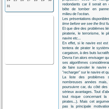
24
25
26
27
28
29
30
redondants car il serait en e
31
bête de tomber en pann
milieu de l'océan.
Les présentations disponibles 
time before we see the first f
Et que dire des problèmes lié
piraterie, le terrorisme, le 
navire etc...
En effet, si le navire est es
tentera de pirater le systèm
cargaison, à des buts lucratifs
Devra t'on alors envisager qu
ses algorithmes considèrer
de faire survoler le navir
"recharger" sur le navire et q
La liste des problèmes 
nombreuses années mais, 
poursuivre car, du côté des 
sérieux avantages. Tout d'abo
tout risque concernant la 
pirates...). Mais cet argum
pas la principale motivat