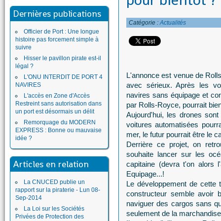
pour bientôt ? 
Dernières publications
Catégorie :
Actualités
Officier de Port : Une longue
histoire pas forcement simple à
suivre
Hisser le pavillon pirate est-il
légal ?
L'annonce est venue de Rolls-
L'ONU INTERDIT DE PORT 4
avec sérieux. Après les vo
NAVIRES
navires sans équipage et cont
L'accès en Zone d'Accès
Restreint sans autorisation dans
par Rolls-Royce, pourrait bien
un port est désormais un délit
Aujourd'hui, les drones son
Remorquage du MODERN
voitures automatisées pourra
EXPRESS : Bonne ou mauvaise
mer, le futur pourrait être l
idée ?
Derrière ce projet, on retr
souhaite lancer sur les oc
Articles en relation
capitaine (devra t'on alors
Equipage...!
La CNUCED publie un
Le développement de cette t
rapport sur la piraterie - Lun 08-
constructeur semble avoir bi
Sep-2014
naviguer des cargos sans qu
La Loi sur les Sociétés
seulement de la marchandise
Privées de Protection des