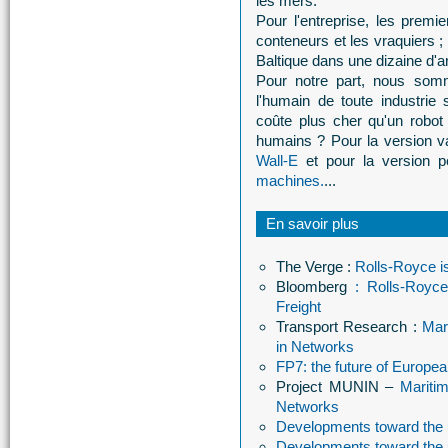
les mers.
Pour l'entreprise, les premi
conteneurs et les vraquiers ;
Baltique dans une dizaine d'
Pour notre part, nous somm
l'humain de toute industrie s
coûte plus cher qu'un robot
humains ? Pour la version v
Wall-E
et pour la version p
machines.
...
En savoir plus
The Verge :
Rolls-Royce i
Bloomberg
: Rolls-Royce
Freight
Transport Research :
Mar
in Networks
FP7: the future of Europe
Project MUNIN –
Mariti
Networks
Developments toward the
Developments toward the