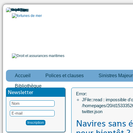
Accueil
Polices et clauses
Sinistres Majeur
Bibliothèque
Newsletter
Error:
JFile::read : impossible d'ou
/homepages/20/d15333526
twitter.json
Navires sans é