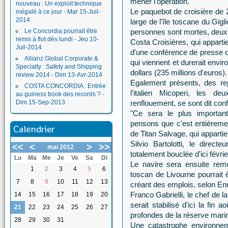
mener l'opération.
nouveau : Un exploit technique
Le paquebot de croisière de 2
inégalé à ce jour - Mar 15-Juil-
2014
large de l'île toscane du Gigl
Le Concordia pourrait être
personnes sont mortes, deux 
remis à flot dès lundi - Jeu 10-
Costa Croisières, qui appart
Juil-2014
d'une conférence de presse 
Allianz Global Corporate &
qui viennent et durerait envi
Specialty : Safety and Shipping
dollars (235 millions d'euros).
review 2014 - Dim 13-Avr-2014
Egalement présents, des rep
COSTA CONCORDIA : Entrée
l'italien Micoperi, les d
au guiness book des records ? -
Dim 15-Sep-2013
renflouement, se sont dit con
"Ce sera le plus important
pensons que c'est entièremen
Calendrier
de Titan Salvage, qui appart
Silvio Bartolotti, le direct
<<
<
>
>>
mai 2012
totalement bouclée d'ici févri
Lu
Ma
Me
Je
Ve
Sa
Di
Le navire sera ensuite remor
1
2
3
4
5
6
toscan de Livourne pourrait 
7
8
9
10
11
12
13
créant des emplois, selon Enr
Franco Gabrielli, le chef de l
14
15
16
17
18
19
20
serait stabilisé d'ici la fin
21
22
23
24
25
26
27
profondes de la réserve marin
28
29
30
31
Une catastrophe environnem