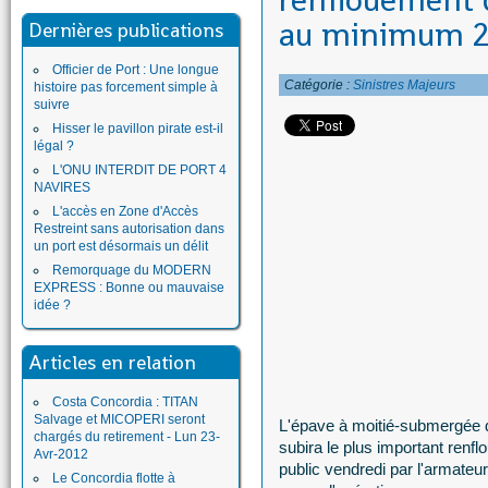
renflouement d
au minimum 23
Dernières publications
Officier de Port : Une longue
Catégorie :
Sinistres Majeurs
histoire pas forcement simple à
suivre
Hisser le pavillon pirate est-il
légal ?
L'ONU INTERDIT DE PORT 4
NAVIRES
L'accès en Zone d'Accès
Restreint sans autorisation dans
un port est désormais un délit
Remorquage du MODERN
EXPRESS : Bonne ou mauvaise
idée ?
Articles en relation
Costa Concordia : TITAN
Salvage et MICOPERI seront
L'épave à moitié-submergée d
chargés du retirement - Lun 23-
subira le plus important renf
Avr-2012
public vendredi par l'armateur
Le Concordia flotte à