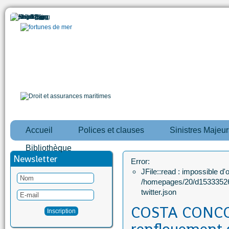
Accueil
Polices et clauses
Sinistres Majeur
Bibliothèque
Newsletter
Error:
JFile::read : impossible d'ou
/homepages/20/d15333526
twitter.json
COSTA CONCOR