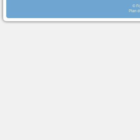
© Fo
Plan d