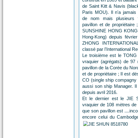
de Saint Kitt & Navis (black
Paris MOU). Il n'a jamais
de nom mais plusieurs 
pavillon et de propriétair
SUNSHINE HONG KONG LTD
Hong-Kong) depuis févrie
ZHONG INTERNATIONAL S
classé par l'International R
Le troisième est le TONG
vraquier (agrégats) de 97 
pavillon de la Corée du Nord
et de propriétaire ; Il es
CO (single ship compagny b
aussi son ship Manager. Il 
depuis avril 2016.
Et le dernier est le JIE
vraquier de 108 mètres de l
que son pavillon est ....inc
encore celui du Cambodge.