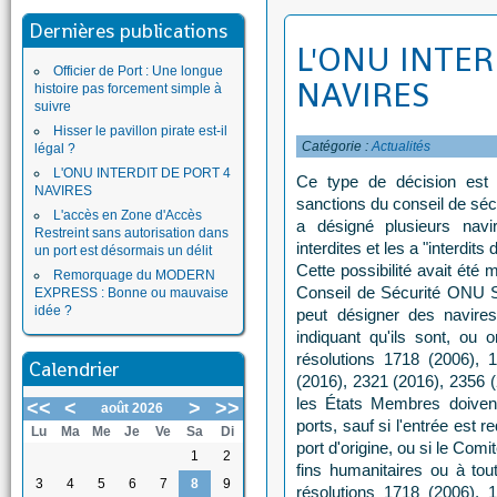
Dernières publications
L'ONU INTER
Officier de Port : Une longue
NAVIRES
histoire pas forcement simple à
suivre
Hisser le pavillon pirate est-il
Catégorie :
Actualités
légal ?
L'ONU INTERDIT DE PORT 4
Ce type de décision est
NAVIRES
sanctions du conseil de séc
L'accès en Zone d'Accès
a désigné plusieurs nav
Restreint sans autorisation dans
interdites et les a "interdit
un port est désormais un délit
Cette possibilité avait été
Remorquage du MODERN
Conseil de Sécurité ONU 
EXPRESS : Bonne ou mauvaise
idée ?
peut désigner des navires
indiquant qu'ils sont, ou o
résolutions 1718 (2006), 
Calendrier
(2016), 2321 (2016), 2356 (
les États Membres doivent 
<<
<
>
>>
août 2026
ports, sauf si l'entrée est
Lu
Ma
Me
Je
Ve
Sa
Di
port d'origine, ou si le Comi
1
2
fins humanitaires ou à tou
3
4
5
6
7
8
9
résolutions 1718 (2006), 