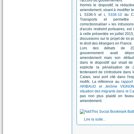
l'accord du gouvernement.
Hormis le dispositif, la rédacti
amendement, visant à modifier les
L 5336-5 et
L 5336-10
du Co
Transports et permettr
correctionnaliser » les intrusion
d'accès restreint portuaires, est 
à celle présentée en juillet 2015,
discussions sur le projet de loi p
le droit des étrangers en France.
Lors des débats de 20
gouvernement avait dép
amendement mais son défaut 
dans le dispositif qui visait d
explicite la pénalisation de 
tenteraient de s'introduire dans l
Calais, seul port cité dans l'e
motifs. La référence au
rapport
ARIBAUD et Jérôme VIGNON
situation des migrants dans le Ca
pas non plus plaidé en faveu
amendement.
Lire la suite...