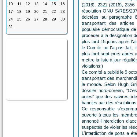
10
11
12
13
14
15
16
(2016), 2321 (2016), 2356 (
résolution ONU S/RES/2375
17
18
19
20
21
22
23
édictées au paragraphe 6
24
25
26
27
28
29
30
transportant des article
31
populaire démocratique de
procéder à la désignation d
plus tard 15 jours après l'a
le Comité ne l'a pas fait,
plus tard sept jours après a
mettre la liste à jour régul
violations;)
Ce comité a publié le 9 oct
transportant des marchandis
le monde. Selon Hugh Grif
dossier nord-coréen, "C'es
unies" que des navires, id
bannies par des résolutions 
Ce responsable s'exprima
ouverte à tous les membres
annoncé l'interdiction d'a
suspectés de violer les rés
L'interdiction de ports a ét