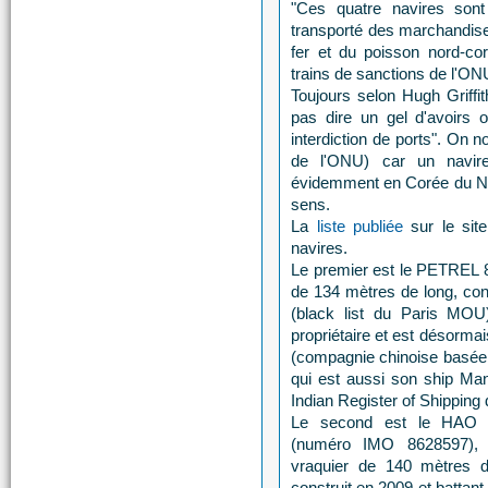
"Ces quatre navires sont 
transporté des marchandises
fer et du poisson nord-co
trains de sanctions de l'ON
Toujours selon Hugh Griffit
pas dire un gel d'avoirs o
interdiction de ports". On n
de l'ONU) car un navire
évidemment en Corée du No
sens.
La
liste publiée
sur le sit
navires.
Le premier est le PETREL 8
de 134 mètres de long, con
(black list du Paris MOU
propriétaire et est désorm
(compagnie chinoise basée 
qui est aussi son ship Man
Indian Register of Shipping
Le second est le HAO
(numéro IMO 8628597), 
vraquier de 140 mètres d
construit en 2009 et battant 