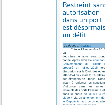
Restreint san
autorisation
dans un port
est désormai
un délit
Catégorie :
Actualités
Créé le 13 septembre 201
La
deuxième tentative aura don
bonne. Après avoir été
abandonn
Gouvernement qui l'avait l
proposé en juillet 2015
lor
discussion sur le Droit des étran
2016-274 du 7 mars 2016 relative
des étrangers en France), l'am
visant à renforcer les sanctio
d'intrusion dans les zones
restreints des ports français. a é
dans le cadre de
loi sur « l
bleue »
via un
amendement dé
le Député Arnaud Leroy
et ado