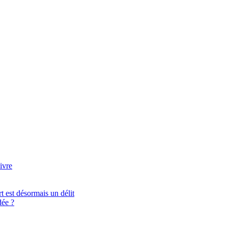
ivre
t est désormais un délit
ée ?