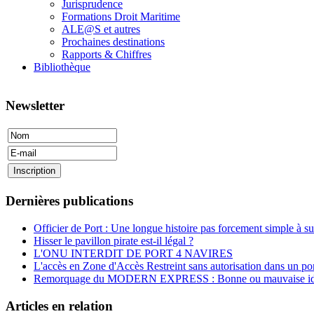
Jurisprudence
Formations Droit Maritime
ALE@S et autres
Prochaines destinations
Rapports & Chiffres
Bibliothèque
Newsletter
Dernières publications
Officier de Port : Une longue histoire pas forcement simple à su
Hisser le pavillon pirate est-il légal ?
L'ONU INTERDIT DE PORT 4 NAVIRES
L'accès en Zone d'Accès Restreint sans autorisation dans un por
Remorquage du MODERN EXPRESS : Bonne ou mauvaise id
Articles en relation