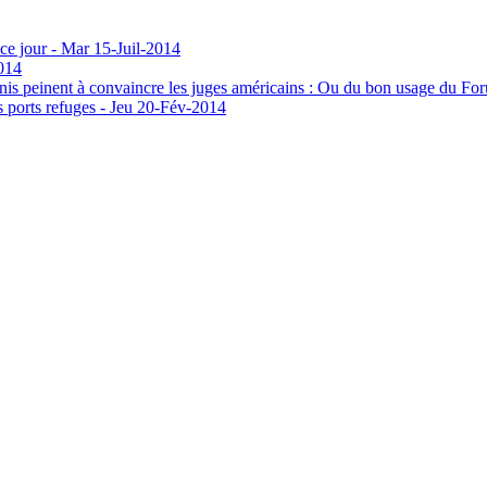
 ce jour - Mar 15-Juil-2014
2014
peinent à convaincre les juges américains : Ou du bon usage du Fo
s ports refuges - Jeu 20-Fév-2014