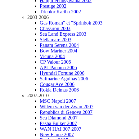
Hanjin Pennsylvania 2002
Prestige 2002
Tricolor Kariba 2002
2003-2006
Gas Roman" et "Sprinbok 2003
Chassiron 2003
Sea Land Express 2003
Stellamare 2003
Panam Serena 2004
Bow Mariner 2004
Vicuna 2004
CP Valour 2005
APL Panama 2005
Hyundaï Fortune 2006
Safmarine Agulhas 2006
Cougar Ace 2006
Rokia Delmas 2006
2007-2010
MSC Napoli 2007
Willem van der Zwan 2007
Republica di Genova 2007
Sea Diamond 2007
Pasha Bulker 2007
WAN HAI 307 2007
New Flame 2007