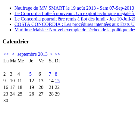
Naufrage du MV SMART le 19 août 2013 - Sam 07-Sep-2013
Le Concordia flotte à nouveau : Un exploit technique inégalé à
Le Concordia pourrait être remis à flot dès lundi - Jeu 10-Juil-
COSTA CONCORDIA : Les procédures intentées aux Etats-Unis 
Maritime Maisie : Nouvel exemple de l'échec de la politique de
Calendrier
<<
<
septembre 2013
>
>>
Lu
Ma
Me
Je
Ve
Sa
Di
1
2
3
4
5
6
7
8
9
10
11
12
13
14
15
16
17
18
19
20
21
22
23
24
25
26
27
28
29
30