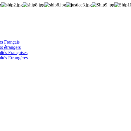
s Français
s étrangers
ltés Françaises
ltés Etrangères