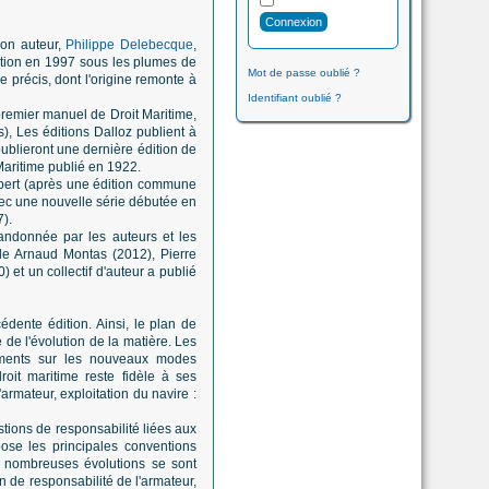
son auteur,
Philippe Delebecque
,
dition en 1997 sous les plumes de
Mot de passe oublié ?
 précis, dont l'origine remonte à
Identifiant oublié ?
premier manuel de Droit Maritime,
), Les éditions Dalloz publient à
publieront une dernière édition de
Maritime publié en 1922.
ipert (après une édition commune
vec une nouvelle série débutée en
).
andonnée par les auteurs et les
de Arnaud Montas (2012), Pierre
 et un collectif d'auteur a publié
édente édition. Ainsi, le plan de
 de l'évolution de la matière. Les
ements sur les nouveaux modes
roit maritime reste fidèle à ses
'armateur, exploitation du navire :
uestions de responsabilité liées aux
pose les principales conventions
de nombreuses évolutions se sont
n de responsabilité de l'armateur,