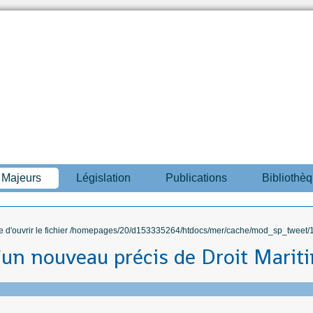
s Majeurs
Législation
Publications
Bibliothè
ble d'ouvrir le fichier /homepages/20/d153335264/htdocs/mer/cache/mod_sp_tweet/12
'un nouveau précis de Droit Marit