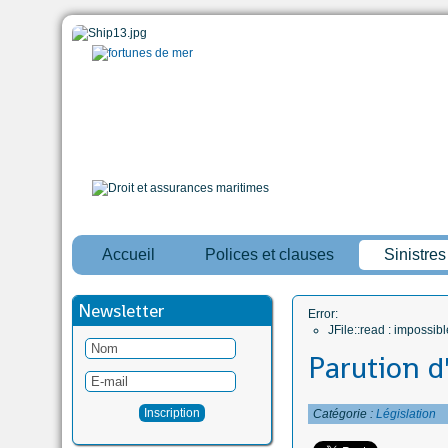
Accueil
Polices et clauses
Sinistre
Newsletter
Error:
JFile::read : impossi
Parution d
Catégorie :
Législation