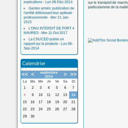
explications - Lun 08-Déc-2014
sur le transport de march
particularisme de la mat
Gardes armés: publication de
l'arrêté définissant leur aptitude
professionnelle - Mer 21-Jan-
2015
L'ONU INTERDIT DE PORT 4
NAVIRES - Mer 11-Oct-2017
La CNUCED publie un
rapport sur la piraterie - Lun 08-
Sep-2014
Calendrier
septembre
<<
<
>
>>
2014
Lu
Ma
Me
Je
Ve
Sa
Di
1
2
3
4
5
6
7
8
9
10
11
12
13
14
15
16
17
18
19
20
21
22
23
24
25
26
27
28
29
30