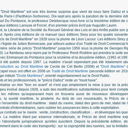
 "Droit Maritime" est une très bonne surprise que vient de nous faire Dalloz et 
 de Paris-I (Panthéon-Sorbonne). Dix-sept ans après la parution de la dernière é
Du Pontavice, le professeur Delebecque nous livre ici la treizième édition de ce
aux éditions Larouse et Forcel, d'un premier précis écrit par Augustin Laurin.
, la Librairie de la Société du Recueil Général des Lois et des Arrêts publie son 
. Après cinq éditions de ce manuel (aux éditions Sirey pour les quatre suivantes
récis de Droit Maritime" en 1928 sous la plume de Léon Lacour. Les éditions Sirey 
l'égide de Julien Bonnecase, par ailleurs auteur d'un Traité de Droit Commercial 
emière série de précis "Droit Maritime" jusqu'en 1956 sous la plume de Georges R
). Le flambeau sera repris par le Professeur René Rodière qui prendra la suite a
vec Emmanuel du Pontavice pour la onzième et la douzième édition, (1991 et 1997
it été publié depuis 1997. La matière n'avait cependant pas été totalement ab
troduction au Droit Maritime
de Cecile de Cet Bertin (2008) et "
Droit Maritime
" 
Scapel nous ont offert en 2006 un
Traité de Droit Maritime
(seconde édition en 2010)
e intitulé "
Droits Maritimes
", orienté majoritairement sur le Droit Public.
ts et les professionnels, le "précis Dalloz" reste un "must have".
 réalise un réel "bon en avant" et n'est pas simplement la mise à jour de la préc
e peu évolué depuis 1928, a subi des modifications substantielles pour tenir compte
nt les mêmes qu'auparavant mais on trouvera aussi de nouveaux développ
es, la sureté maritime, la piraterie. Au delà de ces nouveautés, le Précis de d
 l'ensemble du droit maritime : statut du navire, statut des gens de mer, statut de l
ontrats d'intermédiaires, sans oublier les assurances liées à cette exploitation.
aux contrats sur le navire : vente, construction, classification ... et développe les q
n. La matière étant par essence internationale, le Précis de droit maritime ex
 l'abondante jurisprudence qu'elles suscitent. Depuis la précédente édition, 
ent dans le code des transports) : sur la copropriété des navires, sur la limitatio