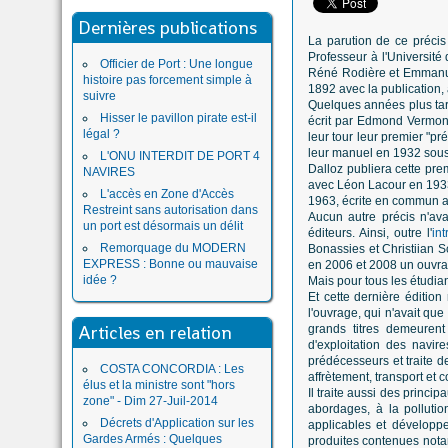
Dernières publications
La parution de ce précis
Professeur à l'Université
Officier de Port : Une longue
Réné Rodière et Emmanuel 
histoire pas forcement simple à
1892 avec la publication, 
suivre
Quelques années plus tard
Hisser le pavillon pirate est-il
écrit par Edmond Vermond
légal ?
leur tour leur premier "p
leur manuel en 1932 sous 
L'ONU INTERDIT DE PORT 4
Dalloz publiera cette pr
NAVIRES
avec Léon Lacour en 1933
L'accès en Zone d'Accès
1963, écrite en commun a
Restreint sans autorisation dans
Aucun autre précis n'ava
un port est désormais un délit
éditeurs. Ainsi, outre l'
in
Remorquage du MODERN
Bonassies et Christiian 
EXPRESS : Bonne ou mauvaise
en 2006 et 2008 un ouvrag
idée ?
Mais pour tous les étudian
Et cette dernière édition
l'ouvrage, qui n'avait qu
Articles en relation
grands titres demeure
d'exploitation des navir
prédécesseurs et traite de
COSTA CONCORDIA : Les
affrètement, transport et c
élus et la ministre sont "hors
Il traite aussi des princip
zone" - Dim 27-Juil-2014
abordages, à la pollutio
Décrets d'Application sur les
applicables et développe
Gardes Armés : Quelques
produites contenues notamm