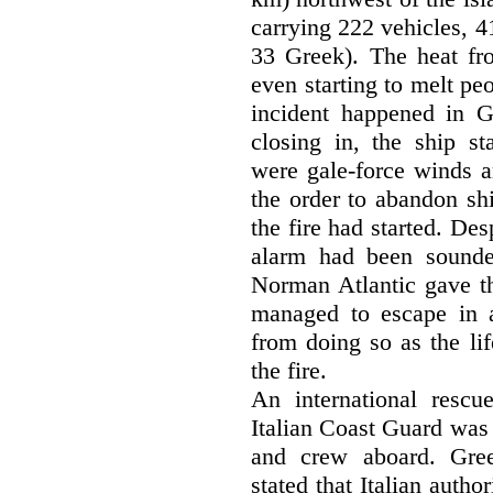
carrying 222 vehicles, 4
33 Greek). The heat fro
even starting to melt pe
incident happened in Gr
closing in, the ship st
were gale-force winds a
the order to abandon shi
the fire had started. Des
alarm had been sounde
Norman Atlantic gave th
managed to escape in a
from doing so as the li
the fire.
An international rescu
Italian Coast Guard was 
and crew aboard. Gre
stated that Italian auth