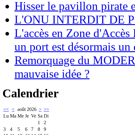
Hisser le pavillon pirate e
L'ONU INTERDIT DE 
L'accès en Zone d'Accès R
un port est désormais un 
Remorquage du MODER
mauvaise idée ?
Calendrier
<<
<
août 2026
>
>>
Lu
Ma
Me
Je
Ve
Sa
Di
1
2
3
4
5
6
7
8
9