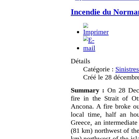
Incendie du Norman
Détails
Catégorie :
Sinistre
Créé le 28 décembr
Summary :
On 28 Dec
fire in the Strait of O
Ancona. A fire broke ou
local time, half an hou
Greece, an intermediate
(81 km) northwest of the
km) northwest of the isl