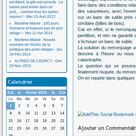
est éteint, la gite est correcte : Le
faire dans des conditions rel
navire peut entrer dans un
des sauveteurs, avec l'exe
port,.....comme tous les autres
navires ! - Mer 15-Aoû-2012
sur un banc de sable près d
similaire (billes de bois).
Maritime Maisie : 100 jours
d'errance et toujours pas de port
Car en effet, si le remorqua
refuge ! - Ven 11-Avr-2014
perdition, et rien ne garanti
Maritime Maisie : Nouvel
s'échouer un banc de sable.
exemple de l'échec de la
La solution du remorquage a
politique des ports refuges - Jeu
dessine à l'heure ou nous é
20-Fév-2014
catastrophe.
ALFRED DE COURCY - Dim
La question qui se posera 
29-Nov-2015
finalement risquée, du remorq
On en reparle dans quelques j
Calendrier
<<
<
>
>>
février 2016
Lu
Ma
Me
Je
Ve
Sa
Di
1
2
3
4
5
6
7
8
9
10
11
12
13
14
15
16
17
18
19
20
21
Ajouter un Commentair
22
23
24
25
26
27
28