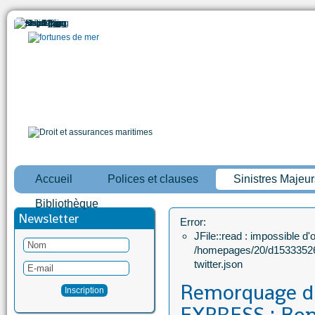
Accueil
Polices et clauses
Sinistres Majeur
Bibliothèque
Newsletter
Error:
JFile::read : impossible d'ou
/homepages/20/d15333526
twitter.json
Remorquage 