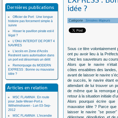
EXPRESS : Bo
idée ?
Dernières publications
Officier de Port : Une longue
Catégorie :
Sinistres Majeurs
histoire pas forcement simple à
suivre
Hisser le pavillon pirate est-il
légal ?
L'ONU INTERDIT DE PORT 4
NAVIRES
Sous ce titre volontairement
L'accès en Zone d'Accès
ont pu avoir lieu à la Préfec
Restreint sans autorisation dans
chez les sauveteurs au cour
un port est désormais un délit
Alors que le navire n'étai
Remorquage du MODERN
côtes ensablées des landes, 
EXPRESS : Bonne ou mauvaise
idée ?
avant de laisser le navire s'
de succès, le navire étant
attendant de lui trouver un p
Articles en relation
de même que la remorque po
retour à la situation initiale d'
MSC FLAMINIA : En route
Alors pourquoi écrire que 
pour Jade-Weser-Port a
Wilhelmshaven - Lun 03-Sep-
mauvaise idée ? Parce que l
2012
laisser le navire "se poser
MSC FLAMINIA : L'incendie
délestage, dépollution, et d