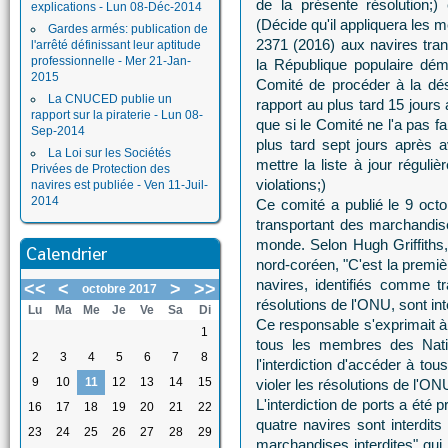
de la présente résolution;
explications - Lun 08-Déc-2014
(Décide qu'il appliquera les 
Gardes armés: publication de
2371 (2016) aux navires tran
l'arrêté définissant leur aptitude
professionnelle - Mer 21-Jan-
la République populaire dém
2015
Comité de procéder à la dés
La CNUCED publie un
rapport au plus tard 15 jours 
rapport sur la piraterie - Lun 08-
que si le Comité ne l'a pas f
Sep-2014
plus tard sept jours après a
La Loi sur les Sociétés
mettre la liste à jour réguli
Privées de Protection des
violations;)
navires est publiée - Ven 11-Juil-
2014
Ce comité a publié le 9 octo
transportant des marchandises
monde. Selon Hugh Griffiths
Calendrier
nord-coréen, "C'est la premiè
navires, identifiés comme 
<<
<
>
>>
octobre 2017
résolutions de l'ONU, sont int
Lu
Ma
Me
Je
Ve
Sa
Di
Ce responsable s'exprimait à 
1
tous les membres des Natio
2
3
4
5
6
7
8
l'interdiction d'accéder à to
9
10
11
12
13
14
15
violer les résolutions de l'ON
L'interdiction de ports a été 
16
17
18
19
20
21
22
quatre navires sont interdits
23
24
25
26
27
28
29
marchandises interdites" qui 