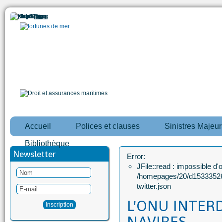
Accueil
Polices et clauses
Sinistres Majeur
Bibliothèque
Newsletter
Error:
JFile::read : impossible d'ou
/homepages/20/d15333526
twitter.json
L'ONU INTERD