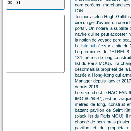
30
31
nord-coréens, marchandises 
l'ONU.
Toujours selon Hugh Griffiths
dire un gel d'avoirs ou une int
ports". On notera la subtilit
navire qui ne peut accoster 
la notion de voyage perd bea
La
liste publiée
sur le site du
Le premier est le PETREL 8 (
134 mètres de long, construi
list du Paris MOU). Il a chan
désormais la propriété de l
basée à Hong-Kong qui arme 
Manager depuis janvier 2017. 
depuis 2016.
Le second est le HAO FAN 
IMO 8628597), est un vraqui
mètres de long, construit e
battant pavillon de Saint Ki
(black list du Paris MOU). Il 
changé de nom mais plusieur
pavillon et de propriétaire