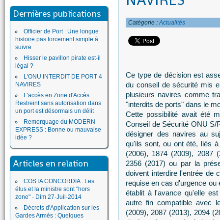
NAVIRES
Dernières publications
Catégorie :
Actualités
Officier de Port : Une longue
histoire pas forcement simple à
suivre
Hisser le pavillon pirate est-il
légal ?
Ce type de décision est ass
L'ONU INTERDIT DE PORT 4
du conseil de sécurité mis e
NAVIRES
plusieurs navires comme tra
L'accès en Zone d'Accès
Restreint sans autorisation dans
"interdits de ports" dans le m
un port est désormais un délit
Cette possibilité avait été 
Remorquage du MODERN
Conseil de Sécurité ONU S/R
EXPRESS : Bonne ou mauvaise
désigner des navires au suj
idée ?
qu'ils sont, ou ont été, liés 
(2006), 1874 (2009), 2087 (
Articles en relation
2356 (2017) ou par la prés
doivent interdire l'entrée de 
COSTA CONCORDIA : Les
requise en cas d'urgence ou e
élus et la ministre sont "hors
établit à l'avance qu'elle e
zone" - Dim 27-Juil-2014
autre fin compatible avec l
Décrets d'Application sur les
(2009), 2087 (2013), 2094 (2
Gardes Armés : Quelques