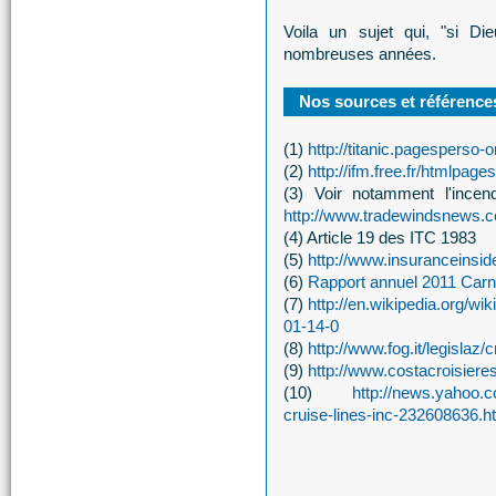
Voila un sujet qui, "si Di
nombreuses années.
Nos sources et références
(1)
http://titanic.pagesperso-
(2)
http://ifm.free.fr/htmlpag
(3) Voir notamment l'ince
http://www.tradewindsnews.co
(4) Article 19 des ITC 1983
(5)
http://www.insuranceinsi
(6)
Rapport annuel 2011 Carn
(7)
http://en.wikipedia.org/w
01-14-0
(8)
http://www.fog.it/legisla
(9)
http://www.costacroisier
(10)
http://news.yahoo.
cruise-lines-inc-232608636.h