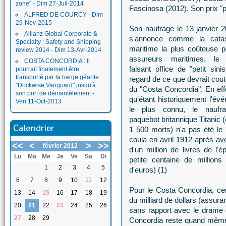
zone" - Dim 27-Juil-2014
Fascinosa (2012). Son prix "p
ALFRED DE COURCY - Dim
29-Nov-2015
Son naufrage le 13 janvier 2
Allianz Global Corporate &
s'annonce comme la catas
Specialty : Safety and Shipping
maritime la plus coûteuse p
review 2014 - Dim 13-Avr-2014
assureurs maritimes, le T
COSTA CONCORDIA : Il
faisant office de "petit sini
pourrait finalement être
transporté par la barge géante
regard de ce que devrait cout
"Dockwise Vanguard" jusqu'à
du "Costa Concordia". En effe
son port de démantèlement -
qu'étant historiquement l'év
Ven 11-Oct-2013
le plus connu, le naufr
paquebot britannique Titanic 
Calendrier
1 500 morts) n'a pas été le 
coula en avril 1912 après avo
<<
<
>
>>
février 2012
d'un million de livres de l'é
Lu
Ma
Me
Je
Ve
Sa
Di
petite centaine de millions
1
2
3
4
5
d'euros) (1)
6
7
8
9
10
11
12
Pour le Costa Concordia, cert
13
14
15
16
17
18
19
du milliard de dollars (assur
20
21
22
23
24
25
26
sans rapport avec le drame d
27
28
29
Concordia reste quand même 