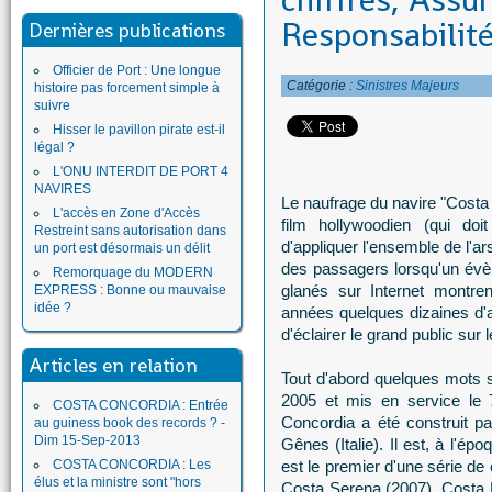
chiffres, Assu
Responsabilit
Dernières publications
Officier de Port : Une longue
Catégorie :
Sinistres Majeurs
histoire pas forcement simple à
suivre
Hisser le pavillon pirate est-il
légal ?
L'ONU INTERDIT DE PORT 4
NAVIRES
Le naufrage du navire "Costa 
L'accès en Zone d'Accès
film hollywoodien (qui doit
Restreint sans autorisation dans
d'appliquer l'ensemble de l'a
un port est désormais un délit
des passagers lorsqu'un évè
Remorquage du MODERN
glanés sur Internet montre
EXPRESS : Bonne ou mauvaise
idée ?
années quelques dizaines d'a
d'éclairer le grand public sur 
Articles en relation
Tout d'abord quelques mots 
2005 et mis en service le 7 
COSTA CONCORDIA : Entrée
Concordia a été construit pa
au guiness book des records ? -
Dim 15-Sep-2013
Gênes (Italie). Il est, à l'épo
COSTA CONCORDIA : Les
est le premier d'une série de 
élus et la ministre sont "hors
Costa Serena (2007), Costa 