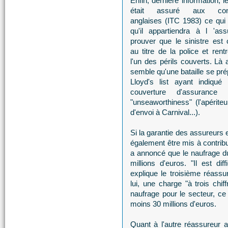
Enfin, dernière information, l
était assuré aux cond
anglaises (ITC 1983) ce qui s
qu'il appartiendra à l 'as
prouver que le sinistre est 
au titre de la police et rent
l'un des périls couverts. Là a
semble qu'une bataille se pré
Lloyd's list ayant indiqué
couverture d'assurance
"unseaworthiness" (l'apérite
d'envoi à Carnival...).
Si la garantie des assureurs 
également être mis à contrib
a annoncé que le naufrage d
millions d'euros. "Il est dif
explique le troisième réas
lui, une charge "à trois chif
naufrage pour le secteur, ce
moins 30 millions d'euros.
Quant à l'autre réassureur a