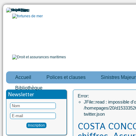
Accueil
Polices et clauses
Sinistres Majeur
Bibliothèque
Newsletter
Error:
JFile::read : impossible d'ou
/homepages/20/d15333526
twitter.json
COSTA CONCOR