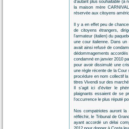
d'autant plus souhaitable (à n
la maison mère CARNIVAL d
réservée aux citoyens améric
Il y a en effet peu de chance
de citoyens étrangers, dir
l'armateur (italien) du paqueb
une cour italienne. Dans un
avait ainsi refusé de condam
dédommagements accordés au 
condamné en janvier 2010 par 
pour avoir dissimulé une cri
une règle récente de la Cour 
procédure en nom collectif la 
titres Vivendi sur des march
Il s'agit ici d'éviter le p
plaignants essaient de se pr
l'occurrence le plus réputé p
Nos compatriotes auront la 
réfléchir, le Tribunal de Gra
ayant accordé un délai com
2012 pour donner à Costa leur 