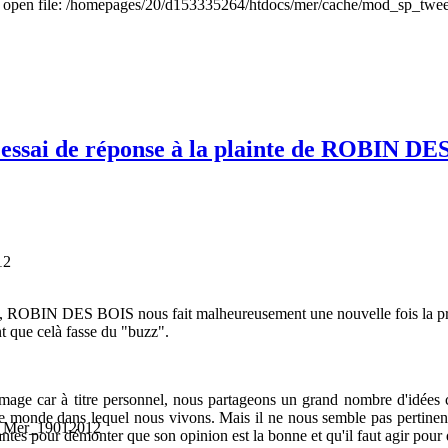
to open file: /homepages/20/d153335264/htdocs/mer/cache/mod_sp_tweet
ssai de réponse à la plainte de ROBIN DE
12
 ROBIN DES BOIS nous fait malheureusement une nouvelle fois la preuv
nt que celà fasse du "buzz".
ge car à titre personnel, nous partageons un grand nombre d'idées 
le monde dans lequel nous vivons. Mais il ne nous semble pas pertinent 
antes pour démonter que son opinion est la bonne et qu'il faut agir pour