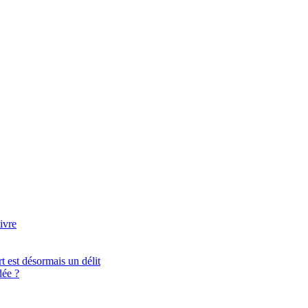
ivre
t est désormais un délit
ée ?