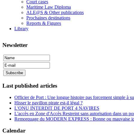
Court cases
Maritime Law Diploma
ALE@S & Other publications
Prochaines destinations
Reports & Figures
Library
Newsletter
Last published articles
Officier de Port : Une longue histoire pas forcement simple à su
Hisser le pavillon pirate est-il légal ?
L'ONU INTERDIT DE PORT 4 NAVIRES
L'accès en Zone d'Accès Restreint sans autorisation dans un por
Remorquage du MODERN EXPRESS : Bonne ou mauvaise id
Calendar