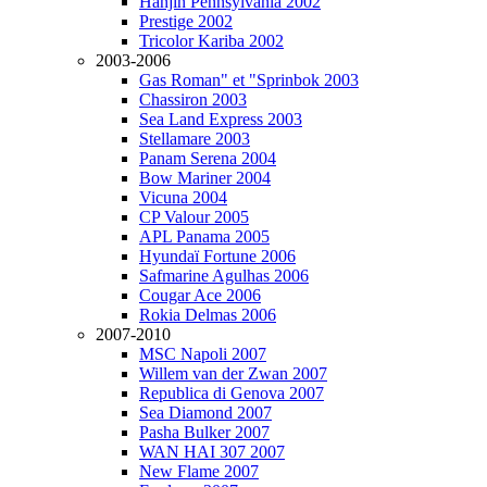
Hanjin Pennsylvania 2002
Prestige 2002
Tricolor Kariba 2002
2003-2006
Gas Roman" et "Sprinbok 2003
Chassiron 2003
Sea Land Express 2003
Stellamare 2003
Panam Serena 2004
Bow Mariner 2004
Vicuna 2004
CP Valour 2005
APL Panama 2005
Hyundaï Fortune 2006
Safmarine Agulhas 2006
Cougar Ace 2006
Rokia Delmas 2006
2007-2010
MSC Napoli 2007
Willem van der Zwan 2007
Republica di Genova 2007
Sea Diamond 2007
Pasha Bulker 2007
WAN HAI 307 2007
New Flame 2007