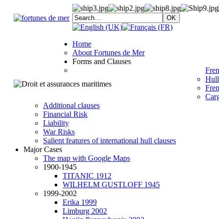
Home
About Fortunes de Mer
Forms and Clauses
Fren
Hull
Fren
Car
Additional clauses
Financial Risk
Liability
War Risks
Salient features of international hull clauses
Major Cases
The map with Google Maps
1900-1945
TITANIC 1912
WILHELM GUSTLOFF 1945
1999-2002
Erika 1999
Limburg 2002