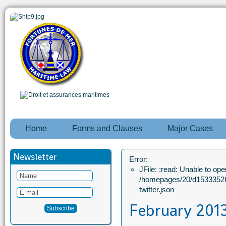
Home
Forms and Clauses
Major Cases
Newsletter
Error:
JFile: :read: Unable to open
/homepages/20/d15333526
twitter.json
February 201