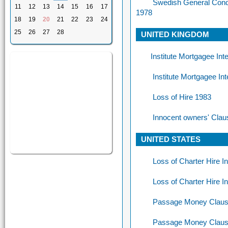
Swedish General Condit
11
12
13
14
15
16
17
1978
18
19
20
21
22
23
24
25
26
27
28
UNITED KINGDOM
Institute Mortgagee In
Institute Mortgagee In
Loss of Hire 1983
Innocent owners' Cla
UNITED STATES
Loss of Charter Hire 
Loss of Charter Hire 
Passage Money Claus
Passage Money Clause