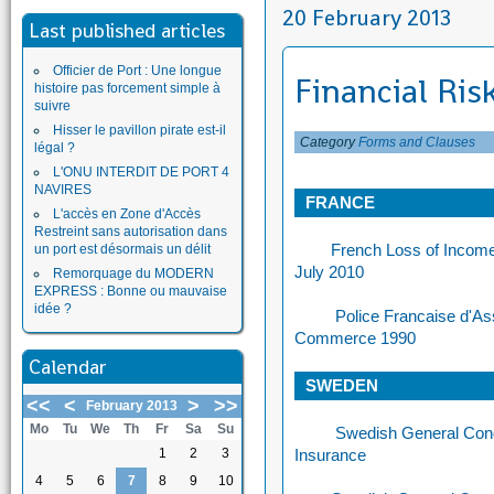
20 February 2013
Last published articles
Officier de Port : Une longue
Financial Ris
histoire pas forcement simple à
suivre
Hisser le pavillon pirate est-il
Category
Forms and Clauses
légal ?
L'ONU INTERDIT DE PORT 4
NAVIRES
FRANCE
L'accès en Zone d'Accès
Restreint sans autorisation dans
French Loss of Income
un port est désormais un délit
July 2010
Remorquage du MODERN
EXPRESS : Bonne ou mauvaise
idée ?
Police Francaise d'As
Commerce 1990
Calendar
SWEDEN
<<
<
>
>>
February 2013
Mo
Tu
We
Th
Fr
Sa
Su
Swedish General Cond
1
2
3
Insurance
4
5
6
7
8
9
10