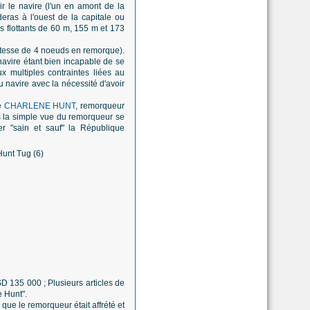
ir le navire (l'un en amont de la
eras à l'ouest de la capitale ou
ks flottants de 60 m, 155 m et 173
vitesse de 4 noeuds en remorque).
navire étant bien incapable de se
 multiples contraintes liées au
u navire avec la nécessité d'avoir
e
CHARLENE HUNT
, remorqueur
ais la simple vue du remorqueur se
er "sain et sauf" la République
D 135 000 ; Plusieurs articles de
 Hunt".
que le remorqueur était affrété et