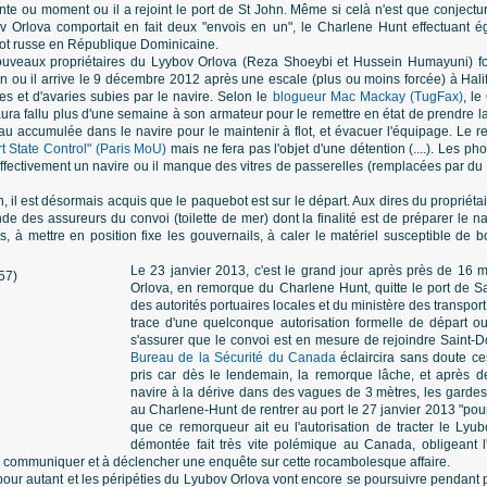
te ou moment ou il a rejoint le port de St John. Même si celà n'est que conjectu
ov Orlova comportait en fait deux "envois en un", le Charlene Hunt effectuant
t russe en République Dominicaine.
 nouveaux propriétaires du Lyybov Orlova (Reza Shoeybi et Hussein Humayuni) f
n ou il arrive le 9 décembre 2012 après une escale (plus ou moins forcée) à Hali
s et d'avaries subies par le navire. Selon le
blogueur Mac Mackay (TugFax)
, le
aura fallu plus d'une semaine à son armateur pour le remettre en état de prendre 
au accumulée dans le navire pour le maintenir à flot, et évacuer l'équipage. Le r
rt State Control" (Paris MoU)
mais ne fera pas l'objet d'une détention (....). Les p
effectivement un navire ou il manque des vitres de passerelles (remplacées par du
, il est désormais acquis que le paquebot est sur le départ. Aux dires du propriétai
e des assureurs du convoi (toilette de mer) dont la finalité est de préparer le 
s, à mettre en position fixe les gouvernails, à caler le matériel susceptible de bo
Le 23 janvier 2013, c'est le grand jour après près de 16 m
Orlova, en remorque du Charlene Hunt, quitte le port de 
des autorités portuaires locales et du ministère des transport 
trace d'une quelconque autorisation formelle de départ o
s'assurer que le convoi est en mesure de rejoindre Saint-Do
Bureau de la Sécurité du Canada
éclaircira sans doute ce
pris car dès le lendemain, la remorque lâche, et après de
navire à la dérive dans des vagues de 3 mètres, les gardes
au Charlene-Hunt de rentrer au port le 27 janvier 2013 "pour 
que ce remorqueur ait eu l'autorisation de tracter le Ly
démontée fait très vite polémique au Canada, obligeant l
à communiquer et à déclencher une enquête sur cette rocambolesque affaire.
s pour autant et les péripéties du Lyubov Orlova vont encore se poursuivre pendant