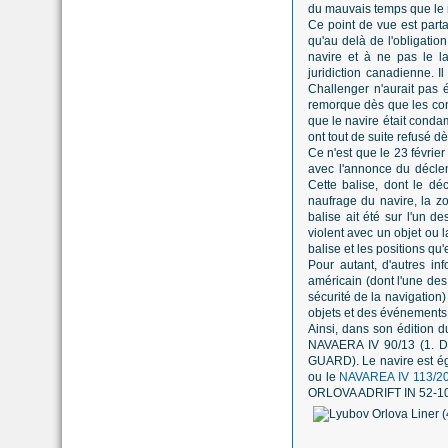
du mauvais temps que le n
Ce point de vue est par
qu'au delà de l'obligatio
navire et à ne pas le la
juridiction canadienne. I
Challenger n'aurait pas 
remorque dès que les cond
que le navire était conda
ont tout de suite refusé d
Ce n'est que le 23 févrie
avec l'annonce du décle
Cette balise, dont le dé
naufrage du navire, la z
balise ait été sur l'un 
violent avec un objet ou l
balise et les positions qu'
Pour autant, d'autres in
américain (dont l'une des
sécurité de la navigation
objets et des événements 
Ainsi, dans son édition d
NAVAERA IV 90/13 (1.
GUARD). Le navire est é
ou le
NAVAREA IV 113/2
ORLOVA ADRIFT IN 52-10