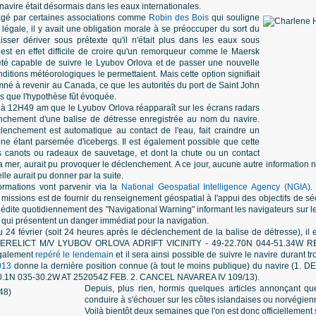
avire était désormais dans les eaux internationales.
tagé par certaines associations comme
Robin des Bois
qui souligne
n légale, il y avait une obligation morale à se préoccuper du sort du
isser dériver sous prétexte qu'il n'était plus dans les eaux sous
l est en effet difficile de croire qu'un remorqueur comme le Maersk
été capable de suivre le Lyubov Orlova et de passer une nouvelle
itions météorologiques le permettaient. Mais cette option signifiait
mné à revenir au Canada, ce que les autorités du port de Saint John
ès que l'hypothèse fût évoquée.
r à 12H49 am que le Lyubov Orlova réapparaît sur les écrans radars
nchement d'une balise de détresse enregistrée au nom du navire.
clenchement est automatique au contact de l'eau, fait craindre un
one étant parsemée d'icebergs. Il est également possible que cette
des canots ou radeaux de sauvetage, et dont la chute ou un contact
a mer, aurait pu provoquer le déclenchement. A ce jour, aucune autre information n'a
elle aurait pu donner par la suite.
formations vont parvenir via la
National Geospatial Intelligence Agency (NGIA)
.
 missions est de fournir du renseignement géospatial à l'appui des objectifs de sé
) édite quotidiennement des "Navigational Warning" informant les navigateurs sur 
qui présentent un danger immédiat pour la navigation.
u 24 février (soit 24 heures après le déclenchement de la balise de détresse), il 
 DERELICT M/V LYUBOV ORLOVA ADRIFT VICINITY - 49-22.70N 044-51.34
galement
repéré le lendemain
et il sera ainsi possible de suivre le navire durant tr
013
donne la dernière position connue (à tout le moins publique) du navire (
.1N 035-30.2W AT 252054Z FEB. 2. CANCEL NAVAREA IV 109/13).
Depuis, plus rien, hormis quelques articles annonçant que
conduire à s'échouer sur les côtes islandaises ou norvégien
Voilà bientôt deux semaines que l'on est donc officiellement