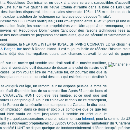
st la République Dominicaine, ou deux chantiers seraient susceptibles d'accueill
o Este sur la rive gauche du fleuve Ozama et l'autre dans la baie de Las Cald
re des chantiers disposerait ide deux cales sèches de 105 et 135 m et de trois doc
nt exclue la solution de l'échouage sur la plage pour découpe "in situ".
st d'environ 1 800 miles nautiques (3300 km) et prend entre 18 et 25 jours (à une 
stination finale, les nouveaux propriétaires vont faire appel à un remorqueur, le 
moyens en République Dominicaine (tant pour des raisons techniques liées aux
 des installations de propulsion et d'auxiliaires, que de sécurité et d'armement d
mum).
e remorquage, la NEPTUNE INTERNATIONAL SHIPPING COMPANY Ltd va choisir l
& Barges, Inc
basé à Rhode Island. Il est toujours facile de réécrire l'histoire m
uscite déjà des interrogations quant aux chances qu'avait le convoi de gagn
orté sur un navire qui semble tout droit sorti d'un musée maritime,
n âge si vénérable qu'il dépasse de douze ans celui du navire qu'il
sse. Si l'on voulait être de mauvaise foi, on pourrait dire que la
aisse planer un doute sur celui des deux qui est réellement destiné à
t savoir qu'à cet âge, un remorqueur ne dispose plus de la force de
'elle était disponible lors de sa construction. Après 51 ans de bons et
 du CHARLENE HUNT doit être très limitée, et ce quel que soit
étaires lui ont prodigué. Pour en finir avec le choix de ce remorqueur,
ar le Bureau de la sécurité des transports du Canada le dira peut-
 son implication dans ce dossier soit plus complexe que ce que les
s ont bien voulu en dire jusqu'alors. Il semble en effet que le
nte il y a quelques semaines encore, notamment sur
Internet
, pour la somme de US
leurs les nouveaux propriétaires du Lyubov Orlova comme "armateurs" du "Charlene
la société HUNT ne dit pas quelque de fondamentalement différent lorsqu'il précise 