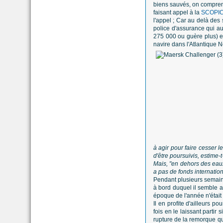
biens sauvés, on comprend
faisant appel à la
SCOPIC
l'appel ; Car au delà des
police d'assurance qui aur
275 000 ou guère plus) e
navire dans l'Atlantique N
à agir pour faire cesser l
d'être poursuivis, estime-t-
Mais, "en dehors des eaux te
a pas de fonds internation
Pendant plusieurs semain
à bord duquel il semble av
époque de l'année n'était 
Il en profite d'ailleurs 
fois en le laissant partir
rupture de la remorque qui