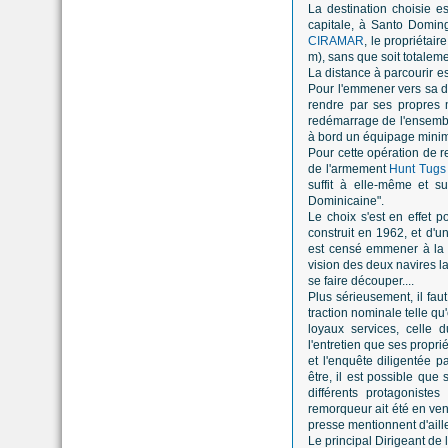
La destination choisie e
capitale, à Santo Doming
CIRAMAR
, le propriétai
m), sans que soit totaleme
La distance à parcourir e
Pour l'emmener vers sa de
rendre par ses propres 
redémarrage de l'ensemble
à bord un équipage mini
Pour cette opération d
de l'armement
Hunt Tugs 
suffit à elle-même et s
Dominicaine".
Le choix s'est en effet p
construit en 1962, et d'u
est censé emmener à la ca
vision des deux navires l
se faire découper....
Plus sérieusement, il fau
traction nominale telle qu
loyaux services, celle
l'entretien que ses propri
et l'enquête diligentée p
être, il est possible que
différents protagoniste
remorqueur ait été en ve
presse mentionnent d'ail
Le principal Dirigeant de 