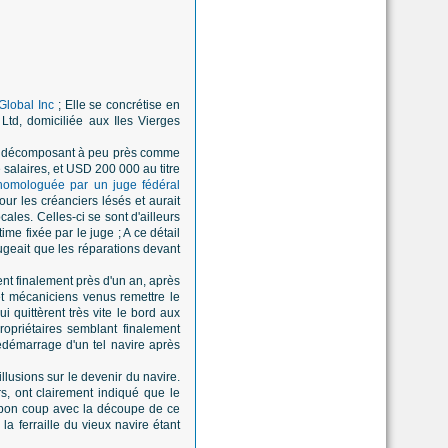
lobal Inc
; Elle se concrétise en
, domiciliée aux Iles Vierges
(se décomposant à peu près comme
 salaires, et USD 200 000 au titre
homologuée par un juge fédéral
pour les créanciers lésés et aurait
ales. Celles-ci se sont d'ailleurs
ime fixée par le juge ; A ce détail
jugeait que les réparations devant
rent finalement près d'un an, après
t mécaniciens venus remettre le
i quittèrent très vite le bord aux
ropriétaires semblant finalement
edémarrage d'un tel navire après
llusions sur le devenir du navire.
s, ont clairement indiqué que le
un bon coup avec la découpe de ce
 la ferraille du vieux navire étant