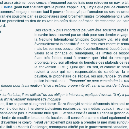
 assez aisément que ceux-ci n'engagent pas de frais pour retrouver un navire à l
 Clause
(pour tout et autant qu'elle puisse s'appliquer), il n'y a que peu de chanc
 sommes à engager, encore faut-il pouvoir être payé par l'armateur ou ses assureurs
ait été souscrite par les propriétaires sont forcément limités (probablement la vale
t ne permettent en rien de couvrir les coûts d'une opération de recherche, de sa
ord.
Des capitaux plus importants peuvent être souscrits auprès
le navire fusse couvert par un club pour son dernier voyage.
la Neptune International Shipping Company Ltd, elle doit ê
éventuellement la possibilité de se retourner contre le remor
mais les sommes pouvant être éventuellement récupérées se
valeur et le tonnage du remorqueur, les limites de respo
étant très faibles (sauf à prouver que l'état du remorqu
propriétaire ou son affréteur du bénéfice des plafonds de res
la convention LLMC). Quoi qu'il en soit, et comme le souli
revient à ceux qui sont responsables de sa dérive -la s
pavillon, le propriétaire de l'épave, les assurances- d'y me
police internationale.
"Personne" ne peut contraindre les re
e danger pour la navigation "si ce n'est leur propre intérêt", car si un accident deva
il.
rritoriales, il est difficile" de les obliger à intervenir, explique l'avocat. "Il n'y a p
al d'intervention" pouvant être mobilisé.
es, il ne se passe plus grand chose. Reza Shoeybi semble désormais bien seul a
oir élu domicile. Interviewé à plusieurs reprises par les médias locaux, il reconnaît
sans doute pas la meilleure idée que lui et ses associés aient eu dans la gestion d
pour tenter de mouiller les autorités locales qu'il considère comme étant également
 si d'aventure le convoi n'était véritablement pas apte à prendre la mer mais surtout e
 le liait au Maersk Challenger, remorqueur affrété par le gouvernement canadien, et