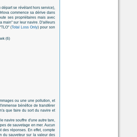
départ se révélant hors service),
 Orlova commence sa dérive dans
oute ses propriétaires mais avec
main" sur leur navire. D'ailleurs
 "TLO" (
Total Loss Only
) pour son
mmages ou une une pollution, et
 l'immense bénéfice de transférer
n'a que faire du sort du navire et
e navire souffre d'une autre tare,
roupes de sauvetage en mer. Aucun
ent des réponses. En effet, compte
n du sauveteur sur la valeur des