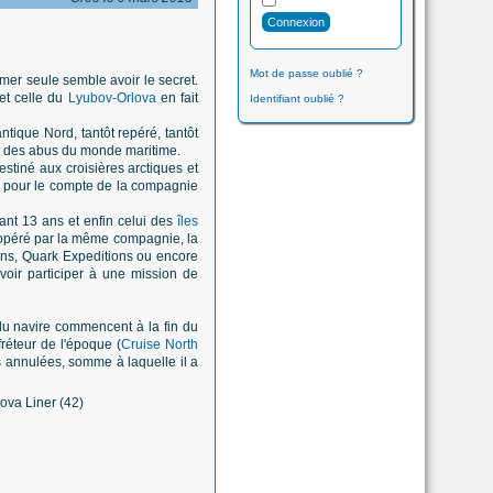
Mot de passe oublié ?
mer seule semble avoir le secret.
et celle du
Lyubov-Orlova
en fait
Identifiant oublié ?
tique Nord, tantôt repéré, tantôt
t des abus du monde maritime.
stiné aux croisières arctiques et
ie) pour le compte de la compagnie
dant 13 ans et enfin celui des
îles
s opéré par la même compagnie, la
ons, Quark Expeditions ou encore
voir participer à une mission de
du navire commencent à la fin du
réteur de l'époque (
Cruise North
s annulées, somme à laquelle il a