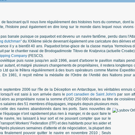
de fascinant qu'il nous livre régulièrement des histoires hors du commun, dont la 
te, l'histoire peut également en dire long sur le monde dans lequel nous vivons 
et pas banale puisque ce paquebot est devenu un navire fantôme, perdu dans l'Atlan
ying dutchman"
du XXIième siècle devenant également une caricature des dérives e
ence il y a bientôt 40 ans. Paquebot brise-glace de la classe mariya Yermolova de
struit par le chantier naval de Brodogadimoste Titovo de Kraljevica (actuelle Croat
hipping Company
(FESCO).
soviétique puis russe jusqu'en août 1996, avant d'arborer le pavillon maltais pen
our autant, et malgré plusieurs changements de propriétaires, il restera longtemp
 Ltd qui le frêtera régulièrement à des tours opérateurs comme Marine Expediti
. En 1981, il reçoit même la médaille de l'Ordre de l'Amitié des Nations pour a
septembre 2006 sur l'île de la Déception en Antarctique, les véritables ennuis 
orsqu'il est saisi à son arrivée dans le
port canadien de Saint John's
par son aff
it alors au propriétaire russe la somme d'USD 250 000 dollars au titre de croisière
les salaires des 51 membres d'équipages, impayés depuis plusieurs mois.
celle des navires abandonnés dans les ports. Sans nouvelles de
e l'équipage n'ont rapidement plus rien à manger, ni de quoi faire le
 navire, les laissant à leur sort et ne pouvant compter que sur le
 Transport Workers' Federation (ITF) et des habitants pour les aider et
 Après plusieurs semaines d'attente et de négociation, la plupart des
a finalement pouvoir quitter le navire en novembre 2010 ; Seuls