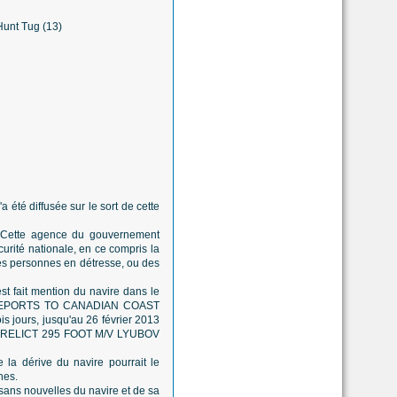
 été diffusée sur le sort de cette
 Cette agence du gouvernement
curité nationale, en ce compris la
les personnes en détresse, ou des
est fait mention du navire dans le
W REPORTS TO CANADIAN COAST
ois jours, jusqu'au 26 février 2013
1. DERELICT 295 FOOT M/V LYUBOV
 la dérive du navire pourrait le
nes.
 sans nouvelles du navire et de sa