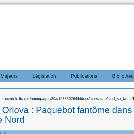
s Majeurs
Législation
Publications
Bibliothè
ble d'ouvrir le fichier /homepages/20/d153335264/htdocs/mer/cache/mod_sp_tweet/12
 Orlova : Paquebot fantôme dans
ue Nord
eurs