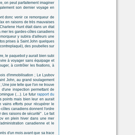
re, on peut parfaitement imaginer
 également son dernier voyage en
ont donc venir ce remorqueur de
fax en raisons de très mauvaises
 Charlene Hunt était dans un état
la mer les gardes-côtes canadiens
emorqueur y subira d'ailleurs une
hotos prises à Saint John quelques
 contreplaqué), des poubelles sur
re, le paquebot y aurait bien subi
navire à voyager sans équipage et
uger, à contrôler les fixations, à
ois d'immobilisation ; Le Lyubov
Saint John, au grand soulagement
; Une joie telle que l'on ne trouve
u d'une inspection permettant de
mingue (....). Le futur
rapport du
s points mais bien leur en aurait
 vains efforts pour récupérer le
-côtes canadiens donnent l'ordre
des raisons de sécurité" . Le fait
ubov en plein hiver dans une mer
'administration canadienne et le
 près d'un mois avant que sa trace