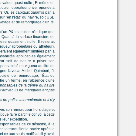
a valeur quasi nulle ; Et même en
es qu'un opérateur privé réponde à
. Or, les capitaux garantis par la
ur "en l'état" du navire, soit USD
uvetage et de remorquage d'un tel
 d'un P&I mais rien n'indique que
 Quant à la surface financière de
tre quasiment nulle. Il resterait
queur (propriétaire ou affréteur),
raient également limitées par la
nsabilités applicables également
eur soit de nature à priver son
ponsabilité en vigueur au titre de
gne l'avocat Michel Quimbert, "il
ociété de remorquage, l'État du
ttre un terme, en l'absence d'une
sponsables de la dérive du navire
it arriver, ils ne manqueraient pas
as de police internationale et il n'y
vec son remorqueur hors d'âge et
 que faire partir le convoi à cette
e leur expédition.
 responsables de ce désastre, à la
n laissant filer le navire après la
 ce aux seuls motifs qu'il y avait