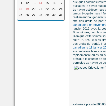
quelques hommes resteront
11
12
13
14
15
16
17
eux aussi le navire quelq
18
19
20
21
22
23
24
Le navire est désormais 
temps évoquée mais il fau
25
26
27
28
29
30
31
réellement bouger avec l
titre des droits de port
canadienne en novembr
janvier 2012 avec la c
Britanniques, pour la so
Bien que cette somme soi
suit : USD 250 000 au tit
des droits de ports), il
canadien le 18 janvier 2
encore laissé le navire à
rapidement réjouies du dép
près que le courtier en ch
permettre au navire de quit
estimée à près de 800 000 