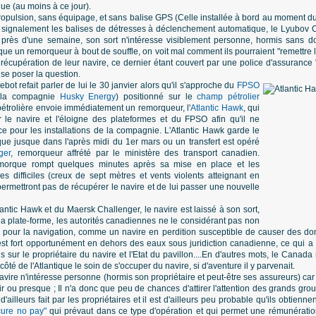
ue (au moins à ce jour).
pulsion, sans équipage, et sans balise GPS (Celle installée à bord au moment du 
 signalement les balises de détresses à déclenchement automatique, le Lyubov
t près d'une semaine, son sort n'intéresse visiblement personne, hormis sans d
 un remorqueur à bout de souffle, on voit mal comment ils pourraient "remettre la 
la récupération de leur navire, ce dernier étant couvert par une police d'assurance
se poser la question.
ebot refait parler de lui le 30 janvier alors qu'il s'approche du
FPSO
 la compagnie
Husky Energy
) positionné sur le
champ pétrolier
étrolière envoie immédiatement un remorqueur, l'
Atlantic Hawk
, qui
le navire et l'éloigne des plateformes et du FPSO afin qu'il ne
e pour les installations de la compagnie. L'Atlantic Hawk garde le
e jusque dans l'après midi du 1er mars ou un transfert est opéré
ger
, remorqueur affrété par le ministère des transport canadien.
morque rompt quelques minutes après sa mise en place et les
s difficiles (creux de sept mètres et vents violents atteignant en
ermettront pas de récupérer le navire et de lui passer une nouvelle
lantic Hawk et du Maersk Challenger, le navire est laissé à son sort,
a plate-forme, les autorités canadiennes ne le considérant pas non
our la navigation, comme un navire en perdition susceptible de causer des do
 est fort opportunément en dehors des eaux sous juridiction canadienne, ce qui a
 sur le propriétaire du navire et l'Etat du pavillon....En d'autres mots, le Canada 
côté de l'Atlantique le soin de s'occuper du navire, si d'aventure il y parvenait.
ire n'intéresse personne (hormis son propriétaire et peut-être ses assureurs) car l
oir ou presque ; Il n'a donc que peu de chances d'attirer l'attention des grands g
'ailleurs fait par les propriétaires et il est d'ailleurs peu probable qu'ils obtienn
cure no pay"
qui prévaut dans ce type d'opération et qui permet une rémunératio