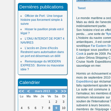
Dernières publications
Tweet
Officier de Port : Une longue
Le monde maritime a ceci 
histoire pas forcement simple à
Mais au delà de l'anecdo
suivre
indéniablement partie.
Hisser le pavillon pirate est-il
Son histoire n'est en eff
légal ?
perdu.....une sorte de
"fl
L'histoire du navire comm
L'ONU INTERDIT DE PORT 4
antarctiques , il est con
NAVIRES
soviétique
Far Eastern S
L'accès en Zone d'Accès
Il navigue sous pavillon 
Restreint sans autorisation dans
Cook
à partir de 2009. P
un port est désormais un délit
Lubov Orlova Shipping Co
Remorquage du MODERN
Cruise North Expeditions
EXPRESS : Bonne ou mauvaise
sauvetage en mer.
idée ?
Hormis un échouement en 
mois de septembre 2010 l
Expeditions
) qui réclama
Calendrier
fallu rapidement ajouter 
La suite est commune à 
<<
<
>
>>
mars 2013
l'armateur, les membres d
Lu
Ma
Me
Je
Ve
Sa
Di
minimum nécessaire sur le
soutien de l'International
1
2
3
subvenir à leurs besoins.
4
5
6
7
8
9
10
membres de l'équipage v