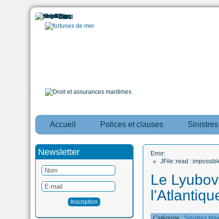
Accueil
Polices et clauses
Sinistre
Newsletter
Error:
JFile::read : impossi
Le Lyubov
l'Atlantiq
Catégorie :
Sinistres Maj