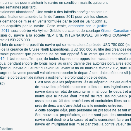
 un temps pour maintenir le navire en condition mais ils quitteront
ues semaines plus tard.
totalement abandonné. Une vente à des intérêts norvégiens sera un
dra finalement attendre la fin de l'année 2011 pour voir les choses
a demande de mise en vente formulée par le port de Saint John au
 non acquittés par le navire. Cette vente,
ordonnée par la justice
e 2011
, sera opérée via Aylmer Gribble du cabinet de courtage
Gibson Canadian G
ession du navire à la société NEPTUNE INTERNATIONAL SHIPPING COMPANY Ltd
mme d'USD 275 000.
t loin de couvrir le passif du navire qui se monte alors à près de USD 750 000 
re de la créance de Cruise North Expéditions, USD 300 000 au titre des créances de
 semble pourtant que personne ne se soit opposé à la vente qui est finalement
012
. Il faut reconnaître que, de toutes façons, une opposition n'aurait rien résolu 
 quai pendant encore de longs mois, au grand damne des autorités portuaires et loc
art du navire qui aurait du avoir lieu avant la fin du mois de février 2012, date ult
arge de la vente pouvait valablement reporter le départ à une date ultérieure s'il 
ter le port étaient de nature à justifier une prolongation de ce délai.
C'est ainsi que les préparatifs liés au départ du navire durè
de nouvelles péripéties comme celles de ces ingénieurs e
navire dans un état de sécurité minimal pour le départ et qu
motifs que le navire était infesté de rats, les nouveaux p
assez peu au fait des procédures et contraintes liées au r
près de deux ans d'arrêt total sans le moindre entretien.
A cette époque déjà, plus personne ou presque ne se fait d'i
Ses nouveaux propriétaires, qui ne sont pas des armateur
navire était destiné à la casse et qu'ils espéraient faire 
navire en multipliant leur mise par trois, la contre valeur de
dollars....