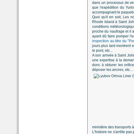
dans un processus de ven
que l'expédition du Yurl
accompagnant le paquebo
Quoi qu'il en soit, Les
Rhode Island à Saint Joh
conditions météorologique
proche du naufrage et il 
ayant dû faire pomper l'e
inspection au titre du "Po
jours plus tard montrent 
le pont, etc...
A son arrivée à Saint John
une expertise à la demand
donc à obturer les orifice
déposer les ancres, etc....
ministère des transports 
L'histoire ne s'arrête pa