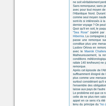
ne soit véritablement perd
Sans remorqueur, sans pro
avec pour tout moyen de
l'Atlantique Nord. Duran
comme seul moyen nautique
sont-ils si intéressés à 
dernier voyage ? On peut 
Quoi qu'il en soit, le paqu
"Sea Rose"
(opéré par
Hibernia
. La compagnie p
passe une remorque sur 
constitue plus une menac
Lyubov Orlova en remorqu
avec le
Maersk Challen
Malheureusement, la re
conditions météorologique
rafale 140 km/heure) ne p
remorque.
Après cet épisode de l'At
suffisamment éloigné de l
plus comme une menace p
surtout considérant qu'il
l'ensemble des obligations
laisse aux pays de l'autre 
Le problème est que ce nav
celle de ne plus rien val
appel en ce sens n'a été d
tenu du principe du
"no 