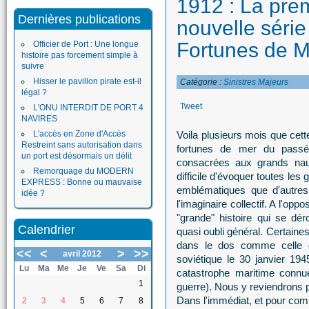
1912 : La prem
Dernières publications
nouvelle séri
Fortunes de M
Officier de Port : Une longue
histoire pas forcement simple à
suivre
Hisser le pavillon pirate est-il
Catégorie :
Sinistres Majeurs
légal ?
Tweet
L'ONU INTERDIT DE PORT 4
NAVIRES
L'accès en Zone d'Accès
Voila plusieurs mois que cett
Restreint sans autorisation dans
fortunes de mer du passé e
un port est désormais un délit
consacrées aux grands nau
Remorquage du MODERN
difficile d'évoquer toutes le
EXPRESS : Bonne ou mauvaise
emblématiques que d'autres 
idée ?
l'imaginaire collectif. A l'op
"grande" histoire qui se d
Calendrier
quasi oubli général. Certaines
dans le dos comme celle d
<<
<
>
>>
avril 2012
soviétique le 30 janvier 19
Lu
Ma
Me
Je
Ve
Sa
Di
catastrophe maritime connue
1
guerre). Nous y reviendrons 
Dans l'immédiat, et pour com
2
3
4
5
6
7
8