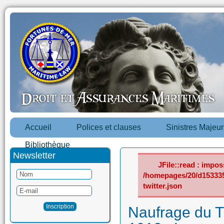
Accueil
Polices et clauses
Sinistres Majeur
Bibliothèque
Newsletter
JFile::read : imposs
/homepages/20/d15333
twitter.json
Naufrage du T