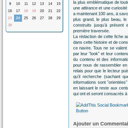
la plus emblématique de tout
9
10
11
12
13
14
15
une attirance et une curiosit
16
17
18
19
20
21
22
a maintenant 100 ans, à savo
23
24
25
26
27
28
29
plus grand, le plus beau, le
construits jusqu'à présent
30
première traversée.
La rédaction de cette fiche a
dans cette histoire et de con
ce navire. Tous ne se valent 
par leur "look" et leur conten
du contenu et des informati
pour nous de rassembler en
relais pour que le lecteur pu
qu'il recherche (sachant q
informations sont "orientées
en laissant le reste aux cent
qui ont et seront consacrés à
Ajouter un Commentai