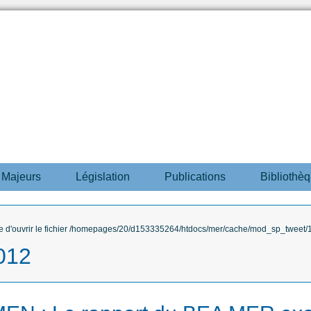
s Majeurs
Législation
Publications
Bibliothè
ble d'ouvrir le fichier /homepages/20/d153335264/htdocs/mer/cache/mod_sp_tweet/12
2012