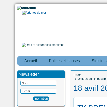
Accueil
Polices et clauses
Sinistre
Newsletter
Error:
JFile::read : impossi
18 avril 