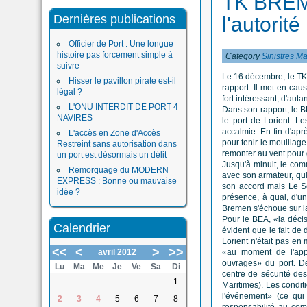
TK BREM
Dernières publications
l'autorit
Officier de Port : Une longue
histoire pas forcement simple à
Category
Sinistres M
suivre
Le 16 décembre, le TK
Hisser le pavillon pirate est-il
rapport. Il met en cau
légal ?
fort intéressant, d'auta
L'ONU INTERDIT DE PORT 4
Dans son rapport, le B
NAVIRES
le port de Lorient. L
accalmie. En fin d'apr
L'accès en Zone d'Accès
pour tenir le mouillage
Restreint sans autorisation dans
remonter au vent pour
un port est désormais un délit
Jusqu'à minuit, le com
Remorquage du MODERN
avec son armateur, qui 
EXPRESS : Bonne ou mauvaise
son accord mais Le Sco
idée ?
présence, à quai, d'un
Bremen s'échoue sur l
Pour le BEA, «la décis
Calendrier
évident que le fait de d
Lorient n'était pas en
<<
<
>
>>
avril 2012
«au moment de l'appa
ouvrages» du port. De 
Lu
Ma
Me
Je
Ve
Sa
Di
centre de sécurité de
1
Maritimes). Les condit
l'événement» (ce qui
2
3
4
5
6
7
8