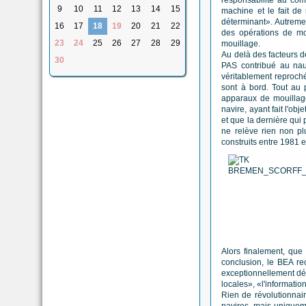
responsabilité au comm
9
10
11
12
13
14
15
machine et le fait de
déterminant». Autremen
16
17
18
19
20
21
22
des opérations de mo
23
24
25
26
27
28
29
mouillage.
Au delà des facteurs dé
30
PAS contribué au nauf
véritablement reproché
sont à bord. Tout au 
apparaux de mouillage
navire, ayant fait l'ob
et que la dernière qui p
ne relève rien non pl
construits entre 1981 e
Alors finalement, que
conclusion, le BEA re
exceptionnellement défa
locales», «l'informatio
Rien de révolutionnair