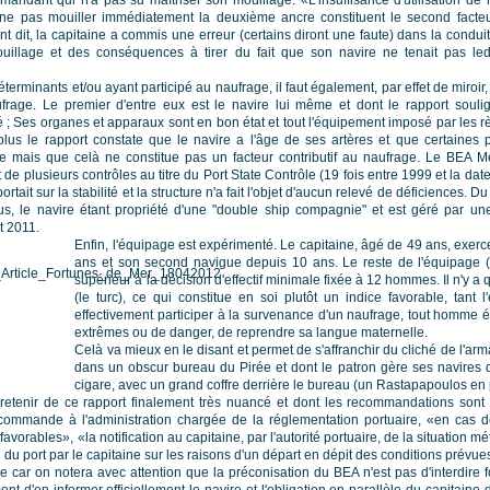
andant qui n'a pas su maîtriser son mouillage: «L'insuffisance d'utilisation de 
 ne pas mouiller immédiatement la deuxième ancre constituent le second facte
t dit, la capitaine a commis une erreur (certains diront une faute) dans la condui
uillage et des conséquences à tirer du fait que son navire ne tenait pas led
terminants et/ou ayant participé au naufrage, il faut également, par effet de miroir,
rage. Le premier d'entre eux est le navire lui même et dont le rapport soulign
 ; Ses organes et apparaux sont en bon état et tout l'équipement imposé par les r
plus le rapport constate que le navire a l'âge de ses artères et que certaine
 mais que celà ne constitue pas un facteur contributif au naufrage. Le BEA M
jet de plusieurs contrôles au titre du Port State Contrôle (19 fois entre 1999 et la da
ortait sur la stabilité et la structure n'a fait l'objet d'aucun relevé de déficiences. 
us, le navire étant propriété d'une "double ship compagnie" et est géré par un
t 2011.
Enfin, l'équipage est expérimenté. Le capitaine, âgé de 49 ans, exerc
ans et son second navigue depuis 10 ans. Le reste de l'équipage 
supérieur à la décision d'effectif minimale fixée à 12 hommes. Il n'y a
(le turc), ce qui constitue en soi plutôt un indice favorable, tant l
effectivement participer à la survenance d'un naufrage, tout homme ét
extrêmes ou de danger, de reprendre sa langue maternelle.
Celà va mieux en le disant et permet de s'affranchir du cliché de l'ar
dans un obscur bureau du Pirée et dont le patron gère ses navires
cigare, avec un grand coffre derrière le bureau (un Rastapapoulos en 
 retenir de ce rapport finalement très nuancé et dont les recommandations sont 
commande à l'administration chargée de la réglementation portuaire, «en cas 
vorables», «la notification au capitaine, par l'autorité portuaire, de la situation m
n du port par le capitaine sur les raisons d'un départ en dépit des conditions prévue
e car on notera avec attention que la préconisation du BEA n'est pas d'interdire