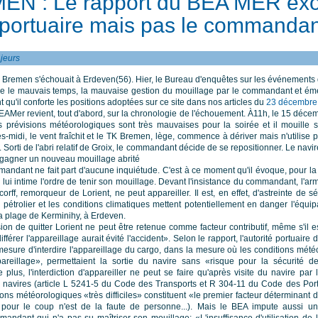
EN : Le rapport du BEA MER ex
é portuaire mais pas le commanda
ajeurs
 Bremen s'échouait à Erdeven(56). Hier, le Bureau d'enquêtes sur les événements
se le mauvais temps, la mauvaise gestion du mouillage par le commandant et émet
nt qu'il conforte les positions adoptées sur ce site dans nos articles du
23 décembre
EAMer revient, tout d'abord, sur la chronologie de l'échouement. À11h, le 15 déce
es prévisions météorologiques sont très mauvaises pour la soirée et il mouille 
ès-midi, le vent fraîchit et le TK Bremen, lège, commence à dériver mais n'utilis
. Sorti de l'abri relatif de Groix, le commandant décide de se repositionner. Le nav
 gagner un nouveau mouillage abrité
mandant ne fait part d'aucune inquiétude. C'est à ce moment qu'il évoque, pour l
lui intime l'ordre de tenir son mouillage. Devant l'insistance du commandant, l'arm
rff, remorqueur de Lorient, ne peut appareiller. Il est, en effet, d'astreinte de s
 pétrolier et les conditions climatiques mettent potentiellement en danger l'équi
a plage de Kerminihy, à Erdeven.
ion de quitter Lorient ne peut être retenue comme facteur contributif, même s'il e
ifférer l'appareillage aurait évité l'accident». Selon le rapport, l'autorité portuaire 
 mesure d'interdire l'appareillage du cargo, dans la mesure où les conditions mété
reillage», permettaient la sortie du navire sans «risque pour la sécurité d
plus, l'interdiction d'appareiller ne peut se faire qu'après visite du navire par 
s navires (article L 5241-5 du Code des Transports et R 304-11 du Code des Por
ions météorologiques «très difficiles» constituent «le premier facteur déterminant 
 pour le coup n'est de la faute de personne...). Mais le BEA impute aussi u