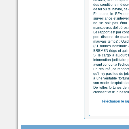
navires, mais uniqueme
des conditions météorol
de tel ou tel navire, ce
En outre, le BEA dema
surveillance et interv
ne se soit pas ému 
manœuvres délibéres m
Le rapport est par con
port dispose de quatr
mauvais temps) ; Quid d
(31 tonnes nominale 
BREMEN (lège et qui ne
Si le cargo a aujourd'
information judiciaire
ayant conduit à l'écho
En résumé, ce rapport 
qu'il n'y pas lieu de j
à une véritable "fortun
son mode d'exploitatio
De telles fortunes de 
croissant et d'un besoi
Télécharger le ra