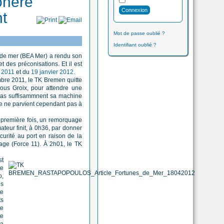
onère
nt
Mot de passe oublié ?
Identifiant oublié ?
 de mer (BEA Mer) a rendu son
 des préconisations. Et il est
 2011
et du
19 janvier 2012.
mbre 2011, le TK Bremen quitte
sous Groix, pour attendre une
e pas suffisammnent sa machine
ire ne parvient cependant pas à
a première fois, un remorquage
ateur finit, à 0h36, par donner
écurité au port en raison de la
page (Force 11). À 2h01, le TK
st
de
o,
es
le
ts
de
ne