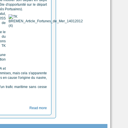
 de motiver son départ en dépit
ôle d'opportunité sur le départ
tés Portuaires).
tut,
ROSS
s de
e le
n du
ions
e TK
 une
tion
A et
 commises, mais cela s'apparente
s en cause l'origine du navire,
'un trafic maritime sans cesse
Read more