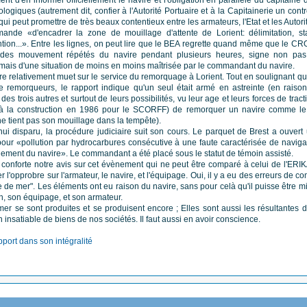
nt d'en informer officiellement le navire et l'obligation en parallèle du capitaine
ogiques (autrement dit, confier à l'Autorité Portuaire et à la Capitainerie un contr
 qui peut promettre de très beaux contentieux entre les armateurs, l'Etat et les Autori
nde «d'encadrer la zone de mouillage d'attente de Lorient: délimitation, sta
ention...». Entre les lignes, on peut lire que le BEA regrette quand même que le C
des mouvement répétés du navire pendant plusieurs heures, signe non pa
ais d'une situation de moins en moins maîtrisée par le commandant du navire.
tre relativement muet sur le service du remorquage à Lorient. Tout en soulignant qu
e remorqueurs, le rapport indique qu'un seul était armé en astreinte (en raiso
es trois autres et surtout de leurs possibilités, vu leur age et leurs forces de tract
à la construction en 1986 pour le SCORFF) de remorquer un navire comme l
 tient pas son mouillage dans la tempête).
hui disparu, la procédure judiciaire suit son cours. Le parquet de Brest a ouvert
 pour «pollution par hydrocarbures consécutive à une faute caractérisée de naviga
uement du navire». Le commandant a été placé sous le statut de témoin assisté.
conforte notre avis sur cet évènement qui ne peut être comparé à celui de l'ERIK
eter l'opprobre sur l'armateur, le navire, et l'équipage. Oui, il y a eu des erreurs de
e de mer". Les éléments ont eu raison du navire, sans pour celà qu'il puisse être mi
n, son équipage, et son armateur.
mer se sont produites et se produisent encore ; Elles sont aussi les résultantes d
n insatiable de biens de nos sociétés. Il faut aussi en avoir conscience.
pport dans son intégralité