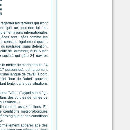
la
ur
te
it
 regarder les facteurs qui n'ont
e qu'il ne peut rien lui être
èglementations internationales
s pièces sont usées comme les
er constate également que le
te du naufrage), sans détention,
Du côté de l'armateur, le BEA Mer
e société qui gère 24 navires
e le métier de marin depuis 34
(17 personnes), est largement
 qu'une langue de travail à bord
'effet "tour de Babel" pouvant
ant tenté, dans des situations
mateur "véreux" ayant son siège
 dans des volutes de fumée de
puissance...).
finalement assez limitées. En
de conditions météorologiques
étéorologique et des conditions
s».
 formellement appareillage des