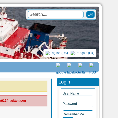
Login
User Name
/124-twitter.json
Password
Remember Me