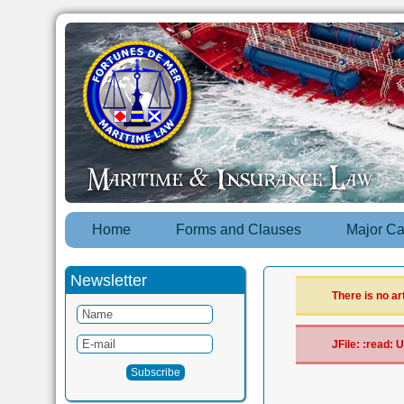
Home
Forms and Clauses
Major C
Newsletter
There is no ar
JFile: :read: