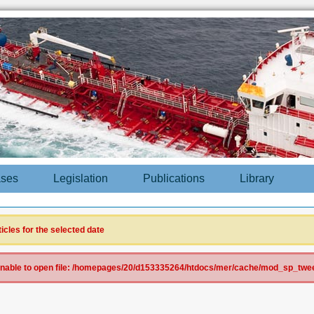
ases
Legislation
Publications
Library
ticles for the selected date
 Unable to open file: /homepages/20/d153335264/htdocs/mer/cache/mod_sp_tweet