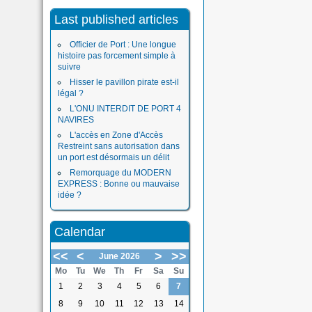
Last published articles
Officier de Port : Une longue
histoire pas forcement simple à
suivre
Hisser le pavillon pirate est-il
légal ?
L'ONU INTERDIT DE PORT 4
NAVIRES
L'accès en Zone d'Accès
Restreint sans autorisation dans
un port est désormais un délit
Remorquage du MODERN
EXPRESS : Bonne ou mauvaise
idée ?
Calendar
<<
<
>
>>
June 2026
Mo
Tu
We
Th
Fr
Sa
Su
1
2
3
4
5
6
7
8
9
10
11
12
13
14