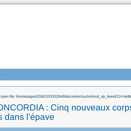
y
to open file: /homepages/20/d153335264/htdocs/mer/cache/mod_sp_tweet/124-twitte
NCORDIA : Cinq nouveaux corp
s dans l'épave