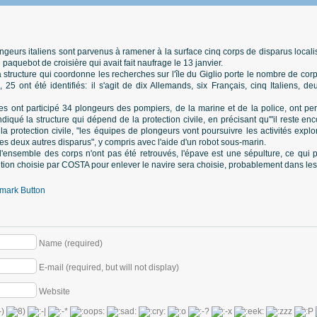
geurs italiens sont parvenus à ramener à la surface cinq corps de disparus local
 paquebot de croisière qui avait fait naufrage le 13 janvier.
a structure qui coordonne les recherches sur l'île du Giglio porte le nombre de cor
, 25 ont été identifiés: il s'agit de dix Allemands, six Français, cinq Italiens, 
s ont participé 34 plongeurs des pompiers, de la marine et de la police, ont per
ndiqué la structure qui dépend de la protection civile, en précisant qu'"il reste e
a protection civile, "les équipes de plongeurs vont poursuivre les activités explo
les deux autres disparus", y compris avec l'aide d'un robot sous-marin.
'ensemble des corps n'ont pas été retrouvés, l'épave est une sépulture, ce qui p
tion choisie par COSTA pour enlever le navire sera choisie, probablement dans les
Name (required)
E-mail (required, but will not display)
Website