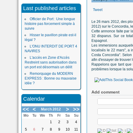
Last published articles
Tweet
Officier de Port : Une longue
Le 26 mars 2012, des plon
histoire pas forcement simple à
2012) sur le Concordia, le
suivre
Cette annonce faite par l
Hisser le pavillon pirate est-il
32 disparus. Sur ce total
légal ?
Espagnol.
Les immersions auxquelle
L'ONU INTERDIT DE PORT 4
localisés le 22 mars", a i
NAVIRES
Costa Concordia". Selon l
L'accès en Zone d'Accès
afin d'essayer de trouver 
Restreint sans autorisation dans
Rappelons que tant que l
un port est désormais un délit
problèmes lorsque la solu
Remorquage du MODERN
EXPRESS : Bonne ou mauvaise
idée ?
Add comment
Calendar
<<
<
>
>>
March 2012
Mo
Tu
We
Th
Fr
Sa
Su
1
2
3
4
5
6
7
8
9
10
11