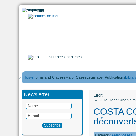
Home
Forms and Clauses
Major Cases
Legislation
Publications
Librar
Newsletter
Error:
JFile: :read: Unable 
COSTA CO
découvert
Category:
Major cases