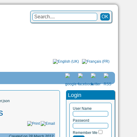
Login
r.json
User Name
s
Password
Remember Me
Created on 28 March 2012