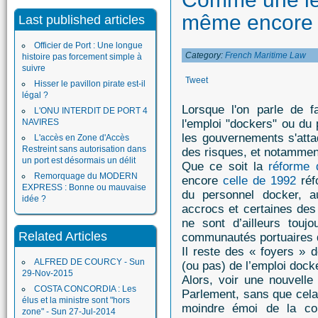
même encore 
Last published articles
Officier de Port : Une longue
Category:
French Maritime Law
histoire pas forcement simple à
suivre
Tweet
Hisser le pavillon pirate est-il
légal ?
Lorsque l'on parle de fa
L'ONU INTERDIT DE PORT 4
NAVIRES
l'emploi "dockers" ou du 
les gouvernements s'atta
L'accès en Zone d'Accès
Restreint sans autorisation dans
des risques, et notamment
un port est désormais un délit
Que ce soit la
réforme 
Remorquage du MODERN
encore
celle de 1992
réf
EXPRESS : Bonne ou mauvaise
du personnel docker, a
idée ?
accrocs et certaines de
ne sont d’ailleurs touj
Related Articles
communautés portuaires qu
Il reste des « foyers » 
ALFRED DE COURCY - Sun
(ou pas) de l’emploi dock
29-Nov-2015
Alors, voir une nouvelle
COSTA CONCORDIA : Les
Parlement, sans que cela
élus et la ministre sont "hors
moindre émoi de la co
zone" - Sun 27-Jul-2014