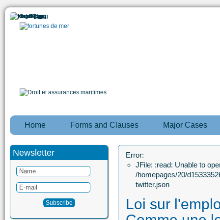
Home
Forms and Clauses
Major Cases
Newsletter
Error:
JFile: :read: Unable to open
/homepages/20/d15333526
twitter.json
Loi sur l'empl
Comme une lett