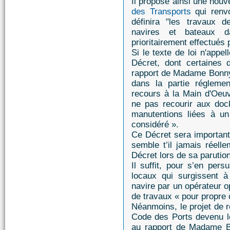
Il propose ainsi une nouve
des Transports
qui renvo
définira "les travaux
navires et bateaux d
prioritairement effectués
Si le texte de loi n'appel
Décret, dont certaines 
rapport de Madame Bonny,
dans la partie réglemen
recours à la Main d'Oeuv
ne pas recourir aux do
manutentions liées à un
considéré ».
Ce Décret sera important 
semble t’il jamais réell
Décret lors de sa parutio
Il suffit, pour s’en pers
locaux qui surgissent 
navire par un opérateur o
de travaux « pour propre
Néanmoins, le projet de r
Code des Ports devenu l
au rapport de Madame B