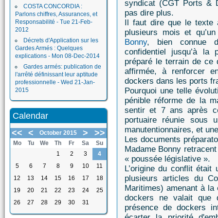
syndicat (CGT Ports &
COSTA CONCORDIA :
pas dire plus.
Parlons chiffres, Assurances, et
Il faut dire que le texte
Responsabilité - Tue 21-Feb-
2012
plusieurs mois et qu’un
Décrets d'Application sur les
Bonny
, bien connue d
Gardes Armés : Quelques
confidentiel jusqu’à la 
explications - Mon 08-Dec-2014
préparé le terrain de ce
Gardes armés: publication de
affirmée, à renforcer 
l'arrêté définissant leur aptitude
dockers dans les ports fr
professionnelle - Wed 21-Jan-
Pourquoi une telle évoluti
2015
pénible réforme de la ma
sentir et 7 ans après c
Calendar
portuaire réunie sous 
manutentionnaires, et un
<<
<
>
>>
October 2015
Les documents préparatoi
Mo
Tu
We
Th
Fr
Sa
Su
Madame Bonny retracent et
1
2
3
4
« poussée législative ».
5
6
7
8
9
10
11
L’origine du conflit était
plusieurs articles du 
12
13
14
15
16
17
18
Maritimes) amenant à la 
19
20
21
22
23
24
25
dockers ne valait que 
26
27
28
29
30
31
présence de dockers int
écarter la priorité d'e