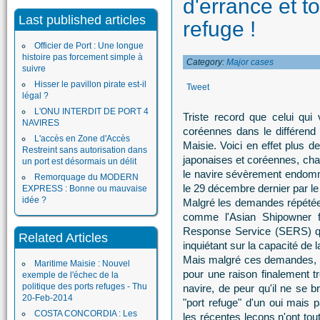
d'errance et t
Last published articles
refuge !
Officier de Port : Une longue
histoire pas forcement simple à
Category:
Major cases
suivre
Hisser le pavillon pirate est-il
Tweet
légal ?
L'ONU INTERDIT DE PORT 4
Triste record que celui qui 
NAVIRES
coréennes dans le différend
L'accès en Zone d'Accès
Maisie. Voici en effet plus d
Restreint sans autorisation dans
japonaises et coréennes, chac
un port est désormais un délit
le navire sévèrement endomm
Remorquage du MODERN
le 29 décembre dernier par le
EXPRESS : Bonne ou mauvaise
idée ?
Malgré les demandes répétées
comme l'Asian Shipowner f
Response Service (SERS) qui
Related Articles
inquiétant sur la capacité de l
Mais malgré ces demandes, r
Maritime Maisie : Nouvel
pour une raison finalement 
exemple de l'échec de la
politique des ports refuges - Thu
navire, de peur qu'il ne se b
20-Feb-2014
"port refuge" d'un oui mais 
COSTA CONCORDIA : Les
les récentes leçons n'ont tou