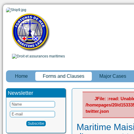
Home
Forms and Clauses
Major Cases
Newsletter
JFile: :read: Unable
/homepages/20/d15333
twitter.json
Maritime Maisi