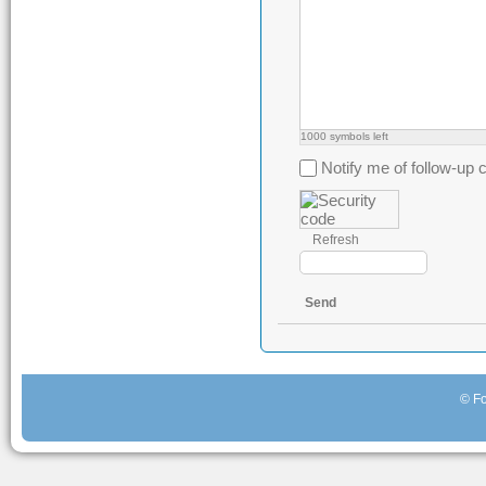
1000
symbols left
Notify me of follow-u
Refresh
Send
© Fo