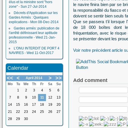
élus et la ministre sont "hors
le navire finira bien par se 
zone" - Sun 27-Jul-2014
la responsabilité du fiasco et
Décrets d'Application sur les
doivent se sentir bien seuls 
Gardes Armés : Quelques
Que se passera t'il lorsque l
explications - Mon 08-Dec-2014
de 18 000 boîtes dont l
Gardes armés: publication de
fréquentation, avec le risque
l'arrêté définissant leur aptitude
professionnelle - Wed 21-Jan-
se présenter devant les proues
2015
L'ONU INTERDIT DE PORT 4
Voir notre précédent article su
NAVIRES - Wed 11-Oct-2017
Calendar
<<
<
>
>>
April 2014
Add comment
Mo
Tu
We
Th
Fr
Sa
Su
1
2
3
4
5
6
7
8
9
10
11
12
13
14
15
16
17
18
19
20
21
22
23
24
25
26
27
28
29
30