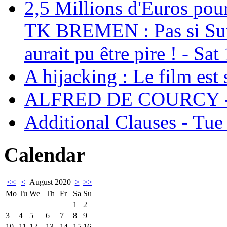
2,5 Millions d'Euros pour
TK BREMEN : Pas si Sur, 
aurait pu être pire ! - Sa
A hijacking : Le film est
ALFRED DE COURCY - 
Additional Clauses - Tu
Calendar
<<
<
August 2020
>
>>
Mo
Tu
We
Th
Fr
Sa
Su
1
2
3
4
5
6
7
8
9
10
11
12
13
14
15
16