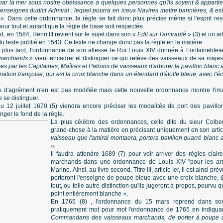
 par la mer sous nostre obéissance à quelques personnes qu'ils soyent & appartie
enseignes dudict Admiral : lequel pourra en iceux Navires mettre bannières, & es
 »
. Dans cette ordonnance, la règle se fait donc plus précise même si l'esprit re
ur tout et autant que la règle de base soit respectée.
, en 1584, Henri III revient sur le sujet dans son
« Edit sur l'amirauté »
(3) et un ar
du texte publié en 1543. Ce texte ne change donc pas la règle en la matière.
plus tard, l'ordonnance de son altesse le Roi Louis XIV donnée à Fontaineble
 marchands »
vient encadrer et distinguer ce qui relève des vaisseaux de sa maje
ises par les Capitaines, Maîtres et Patrons de vaisseaux d'arborer le pavillon blanc 
 nation françoise, qui est la croix blanche dans un étendard d'étoffe bleue, avec l'
ns d'agrément n'en est pas modifiée mais cette nouvelle ordonnance montre l'i
e se distinguer.
12 juillet 1670 (5) viendra encore préciser les modalités de port des pavillo
er le fond de la règle.
La plus célèbre des ordonnances, celle dite du sieur Colber
grand-chose à la matière en précisant uniquement en son article 
vaisseau que l'amiral montaera, portera pavillon quarré blanc 
».
Il faudra attendre 1689 (7) pour voir arriver des règles clai
marchands dans une ordonnance de Louis XIV "pour les ar
Marine. Ainsi, au livre second, Titre III, article Ier, il est ainsi
porteront l'enseigne de poupe bleue avec une croix blanche, 
tout, ou telle autre distinction qu'ils jugeront à propos, pourvu
point entièrement blanche ».
En 1765 (8) , l'ordonnance du 15 mars reprend dans son ar
pratiquement mot pour mot l'ordonnance de 1765 en indiqu
Commandans des vaisseaux marchands, de porter à poupe d