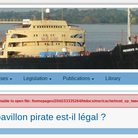
ases
Legislation
Publications
Library
 Unable to open file: /homepages/20/d153335264/htdocs/mer/cache/mod_sp_tweet
avillon pirate est-il légal ?