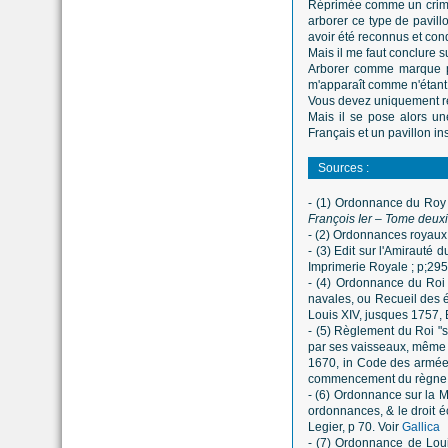
Réprimée comme un crime, 
arborer ce type de pavill
avoir été reconnus et cond
Mais il me faut conclure s
Arborer comme marque per
m'apparaît comme n'étant
Vous devez uniquement res
Mais il se pose alors un
Français et un pavillon ins
Sources :
- (1) O
rdonnance du Roy F
François Ier – Tome deu
- (2) Ordonnances royaux su
- (3) Edit sur l'Amirauté
Imprimerie Royale ; p;295
- (4) Ordonnance du Roi
navales, ou Recueil des 
Louis XIV, jusques 1757,
- (5) Règlement du Roi "
par ses vaisseaux, même p
1670, in
Code des armées 
commencement du règne d
- (6) Ordonnance sur la 
ordonnances, & le droit 
Legier, p 70. Voir
Gallica
- (7) Ordonnance de Lou