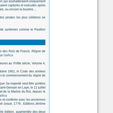
ers qui souhaiteraient uniquement
taient capturés et exécutés après
e, ou encore la bouline....
des pirates les plus célèbres ne
es de symboles comme le Pavillon
s des Rois de France. Règne de
sur
Gallica
ieures au XVIIIe siècle, Volume 4,
ctobre 1661, in Code des armées
epuis le commencement du règne de
que Sa majesté veut être portées
aint-Gemain en Laye, le 12 juillet
it de la Marine du Roi, depuis le
allica
s et conférée avec les anciennes
ené-Josué, 1776 ; Editions Jérôme
lle édition, augmentée des deux