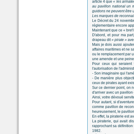
article 4 que
« les armateu
au pavillon national un
guidons ne peuvent être ut
Les marques de reconnaiss
Le Décret du 24 novembre
réglementaire encore appl
Maintenant que ce « bref 
D'abord, et pour ma part
drapeau dit
« pirate »
avec
Mais je dois aussi ajout
affaires maritimes et ne s
ou le remplacement par un 
une amende et une peine d
Pour ceux qui seraient 
l'autorisation de l'admini
- Son imaginaire qui l'amè
- De manière plus object
ceux de pirates ayant exis
Sur ce dernier point, on 
d'arriver avec un pavillon 
Ainsi, votre dévoué servit
Pour autant, si d'aventur
comme pavillon de reconna
heureusement, le pavillon n
En effet, la piraterie est 
La piraterie, qui avait d
rapprochant sa définition
1982.