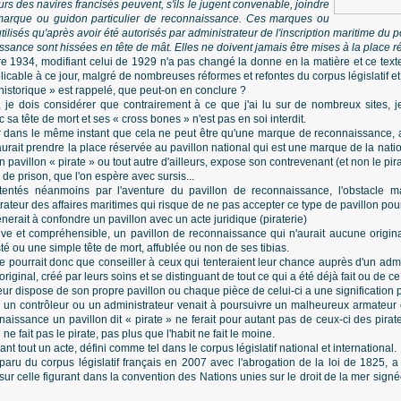
rs des navires francisés peuvent, s'ils le jugent convenable, joindre
 marque ou guidon particulier de reconnaissance. Ces marques ou
ilisés qu'après avoir été autorisés par administrateur de l'inscription maritime du p
ance sont hissées en tête de mât. Elles ne doivent jamais être mises à la place ré
 1934, modifiant celui de 1929 n'a pas changé la donne en la matière et ce text
icable à ce jour, malgré de nombreuses réformes et refontes du corpus législatif et
historique » est rappelé, que peut-on en conclure ?
, je dois considérer que contrairement à ce que j'ai lu sur de nombreux sites, 
 sa tête de mort et ses « cross bones » n'est pas en soi interdit.
er dans le même instant que cela ne peut être qu'une marque de reconnaissance, a
aurait prendre la place réservée au pavillon national qui est une marque de la natio
pavillon « pirate » ou tout autre d'ailleurs, expose son contrevenant (et non le pir
e prison, que l'on espère avec sursis...
tentés néanmoins par l'aventure du pavillon de reconnaissance, l'obstacle m
strateur des affaires maritimes qui risque de ne pas accepter ce type de pavillon pour
nerait à confondre un pavillon avec un acte juridique (piraterie)
ive et compréhensible, un pavillon de reconnaissance qui n'aurait aucune origina
té ou une simple tête de mort, affublée ou non de ses tibias.
ne pourrait donc que conseiller à ceux qui tenteraient leur chance auprès d'un admi
original, créé par leurs soins et se distinguant de tout ce qui a été déjà fait ou de 
eur dispose de son propre pavillon ou chaque pièce de celui-ci a une signification 
e un contrôleur ou un administrateur venait à poursuivre un malheureux armateur 
issance un pavillon dit « pirate » ne ferait pour autant pas de ceux-ci des pirate
e fait pas le pirate, pas plus que l'habit ne fait le moine.
avant tout un acte, défini comme tel dans le corpus législatif national et international.
isparu du corpus législatif français en 2007 avec l'abrogation de la loi de 1825, 
 sur celle figurant dans la convention des Nations unies sur le droit de la mer si