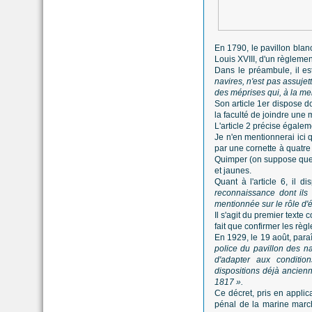
En 1790, le pavillon blanc
Louis XVIII, d'un règleme
Dans le préambule, il e
navires, n'est pas assujet
des méprises qui, à la me
Son article 1er dispose d
la faculté de joindre une
L'article 2 précise égale
Je n'en mentionnerai ici 
par une cornette à quatre
Quimper (on suppose que l'
et jaunes.
Quant à l'article 6, il 
reconnaissance dont ils 
mentionnée sur le rôle d'
Il s'agit du premier texte
fait que confirmer les rè
En 1929, le 19 août, para
police du pavillon des 
d'adapter aux condition
dispositions déjà ancie
1817 ».
Ce décret, pris en appli
pénal de la marine marc