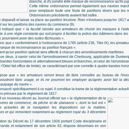
blanche, & d'y joindre telle marque de reconnoissance qu'ils ju
Cette même ordonnance permet également aux navires marcha
pour remplacer toute une foule de pavillons divers que les res
Ordonnances précédents avaient fait naître.
 disparaît et laisse sa place au pavillon tricolore. Rien n'évoluera jusqu'en 1817 
nt sur les pavillons des navires du commerce (9).
st indiqué que
« la faculté laissée aux armateurs de choisir les marques à l'aide
tie à une règle constante qui soit propre à faciliter la police des bâtimens dans le
r, pourraient avoir des suites fâcheuses »
.
onc que « conformément à l'ordonnance de 1765 (article 236, Titre IX), les armateu
 marque de reconnaissance au pavillon français ».
ment qu'un pavillon spécial sera affecté à chacun des arrondissements maritimes.
que deux, à savoir celui de l'arrondissement de Cherbourg, applicable de Dunkerq
 bandes horizontales et alternativement bleues et blanches, et celui de l'arrondiss
Odet fait office de limite), se caractérisant par une cornette à quatre bandes hori
dispose que
« les armateurs seront tenus de faire connaître au bureau de l'insc
voudront faire usage, et ils ne pourront les employer qu'après avoir fait la déc
équipage du navire »
.
 consacré spécifiquement à ce sujet. Il constitue la trame de la réglementation actue
gles prévues par le règlement de 1817.
ît un nouveau décret au Journal officiel sur
« la réglementation de la
navires de commerce, de pêche et de plaisance »
, dont le but est
«
s actuelles de la navigation les dispositions sur la matière,
nnes et qui remontent notamment au règlement royal du 3 décembre
cation du Décret du 17 décembre 1926 portant Code disciplinaire et
hande et notamment de son article 63, dispose désormais en son