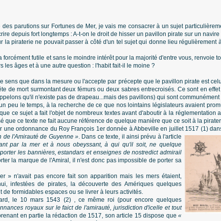
se des parutions sur Fortunes de Mer, je vais me consacrer à un sujet particulièrem
crire depuis fort longtemps : A-t-on le droit de hisser un pavillon pirate sur un nav
la piraterie ne pouvait passer à côté d'un tel sujet qui donne lieu régulièrement à
a forcément futile et sans le moindre intérêt pour la majorité d'entre vous, renvoie 
s les âges et à une autre question : l'habit fait-il le moine ?
 sens que dans la mesure ou l'accepte par précepte que le pavillon pirate est celu
tête de mort surmontant deux fémurs ou deux sabres entrecroisés. Ce sont en effet 
pelons qu'il n'existe pas de drapeau...mais des pavillons) qui sont communément a
un peu le temps, à la recherche de ce que nos lointains législateurs avaient prom
ue ce sujet a fait l'objet de nombreux textes avant d'aboutir à la réglementation ac
é que ce texte ne fait aucune référence de quelque manière que ce soit à la pirater
r une ordonnance du Roy François 1er donnée à Abbeville en juillet 1517 (1) dan
ion de l'Amirauté de
Guyenne »
. Dans ce texte, il ainsi prévu à l'article
lant par la mer et à nous obeyssant, à qui qu'il soit, ne quelque
t porter les bannières, estandars et enseignes de nostredict admirail
orter la marque de l'Amiral, il n'est donc pas impossible de porter sa
ger » n'avait pas encore fait son apparition mais les mers étaient,
i, infestées de pirates, la découverte des Amériques quelques
t de formidables espaces ou se livrer à leurs activités.
ard, le 10 mars 1543 (2) , ce même roi (pour encore quelques
nances royaux sur le faict de l'amirauté, jurisdiction d'icelle et tout
prenant en partie la rédaction de 1517, son article 15 dispose que
«