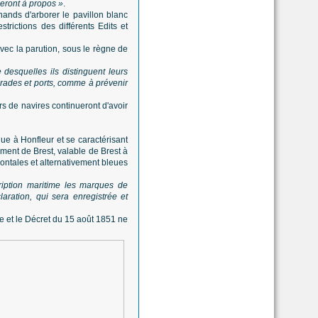
geront à propos »
.
nds d'arborer le pavillon blanc
trictions des différents Edits et
avec la parution, sous le règne de
 desquelles ils distinguent leurs
s rades et ports, comme à prévenir
rs de navires continueront d'avoir
ue à Honfleur et se caractérisant
ement de Brest, valable de Brest à
zontales et alternativement bleues
ription maritime les marques de
laration, qui sera enregistrée et
lle et le Décret du 15 août 1851 ne