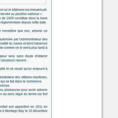
ort où le bâtiment est immatriculé.
servée au pavillon national »
.
e de 1929 constitue donc la base
 règlementaire depuis cette date.
je considère que non, arborer un
utorisée par l'administrateur des
nalité du navire et dont l'absence
ate comme on le verra plus tard) à
ajeur sera sans doute d'obtenir
 plusieurs raisons :
lité et ne serait qu'un emprunt à
nistrateur des affaires maritimes,
ce qui se fait dans le commerce.
précise.
ou plaisancier pour avoir arborer
s au sens légal du terme car fort
a refait son apparition en 2011 en
gnée à Montego Bay le 10 décembre