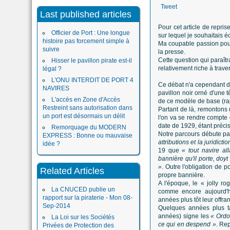
Tweet
Last published articles
Pour cet article de repri
Officier de Port : Une longue
sur lequel je souhaitais é
histoire pas forcement simple à
Ma coupable passion pour 
suivre
la presse.
Cette question qui paraîtr
Hisser le pavillon pirate est-il
relativement riche à traver
légal ?
L'ONU INTERDIT DE PORT 4
Ce débat n'a cependant de
NAVIRES
pavillon noir orné d'une 
L'accès en Zone d'Accès
de ce modèle de base (rap
Restreint sans autorisation dans
Partant de là, remontons 
un port est désormais un délit
l'on va se rendre compte q
date de 1929, étant précis
Remorquage du MODERN
Notre parcours débute pa
EXPRESS : Bonne ou mauvaise
attributions et la juridict
idée ?
19 que
« tout navire al
bannière qu'il porte, doy
»
. Outre l'obligation de p
Related Articles
propre bannière.
A l'époque, le « jolly ro
La CNUCED publie un
comme encore aujourd'hu
rapport sur la piraterie - Mon 08-
années plus tôt leur offran
Sep-2014
Quelques années plus t
années) signe les
« Ordon
La Loi sur les Sociétés
ce qui en despend »
. Re
Privées de Protection des