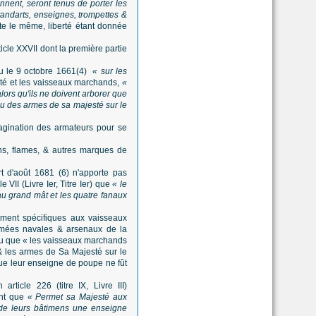
nnent, seront tenus de porter les
tandarts, enseignes, trompettes &
ste le même, liberté étant donnée
ticle XXVII dont la première partie
au le 9 octobre 1661(4)
« sur les
sté et les vaisseaux marchands,
«
alors qu'ils ne doivent arborer que
écu des armes de sa majesté sur le
magination des armateurs pour se
ns, flames, & autres marques de
t d'août 1681 (6) n'apporte pas
VII (Livre Ier, Titre Ier) que
« le
au grand mât et les quatre fanaux
rement spécifiques aux vaisseaux
mées navales & arsenaux de la
 prévu que « les vaisseaux marchands
& les armes de Sa Majesté sur le
 que leur enseigne de poupe ne fût
ticle 226 (titre IX, Livre III)
ant que
« Permet sa Majesté aux
e leurs bâtimens une enseigne