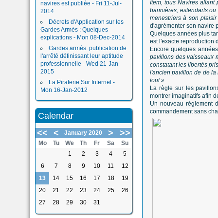
Item, tous Navires allant
navires est publiée - Fri 11-Jul-
bannières, estendarts ou 
2014
menestriers à son plaisir
Décrets d'Application sur les
d'agrémenter son navire po
Gardes Armés : Quelques
Quelques années plus tard
explications - Mon 08-Dec-2014
est l'exacte reproduction 
Gardes armés: publication de
Encore quelques années 
l'arrêté définissant leur aptitude
pavillons des vaisseaux
professionnelle - Wed 21-Jan-
constatant les libertés pr
2015
l'ancien pavillon de de la
tout »
.
La Piraterie Sur Internet -
La règle sur les pavillo
Mon 16-Jan-2012
montrer imaginatifs afin d
Un nouveau règlement du 
commandement sans chang
Calendar
<<
<
>
>>
January 2020
Mo
Tu
We
Th
Fr
Sa
Su
1
2
3
4
5
6
7
8
9
10
11
12
13
14
15
16
17
18
19
20
21
22
23
24
25
26
27
28
29
30
31