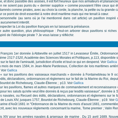
et donc passible des assises, il est fort heureux que nos armateurs et plaisanci
on ne soient pas punis du « dernier supplice » comme pouvaient l'être ceux qui é
amnés comme pirates, avec au choix la corde, la planche, la petite ou la grande cal
ur ce point de droit essentiel à notre droit maritime mais qui me tenait à cœur.
sonnelle (au sens où je l'ai mentionné dans cet article) un pavillon inspiré 
 aucunement interdit.
pecter la Loi du pavillon français en lui laissant la préséance.
e autre question, plus philosophique : Peut-on arborer deux pavillons si rich
piré de l'idéologie pirate ? Je vous laisse y réfléchir.
rançois 1er donnée à Abbeville en juillet 1517 in
Levasseur Émile,
Ordonnance
xième 1517-1520
, Académie des Sciences Morales et Politiques, p.113, disponible 
r le faict de l'amirauté, jurisdiction d'icelle et tout ce qui en despend. Voir
Gallica
 du mois de mars 1584, in Jean-Marie Pardessus, Collection de lois maritimes antér
 Voir
Gallica
 « sur les pavillons des vaisseaux marchands » donnée à Fontainebleau le 9 o
édits, déclarations, ordonnances et règlemens sur le fait de la Marine du Roi, d
 Bourdot de Richebourg, Claude-Étienne ; p13. Voir
Gallica
sur les pavillons, flames et autres marques de commandement et reconnaissance 
our les saluts qu'elle veut être donnés & reçus par lesdits vaisseaux", donnée à S
navales, ou Recueil des édits, déclarations, ordonnances et règlemens sur le fa
e Louis XIV, jusques 1757, Bourdot de Richebourg, Claude-Étienne ; p19. Voir
G
Marine d'Août 1681 in "Ordonnance de la Marine du mois d'aoust 1681, commentée
écrit, avec les nouveaux règlements concernant la marine, Tome premier ; Valin R
is XIV pour les armées navales & arsenaux de marine . Du 15 avril 1689. Nouve