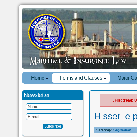
Home
Forms and Clauses
Major C
Newsletter
JFile: :read:
Hisser le p
Category:
Legislation