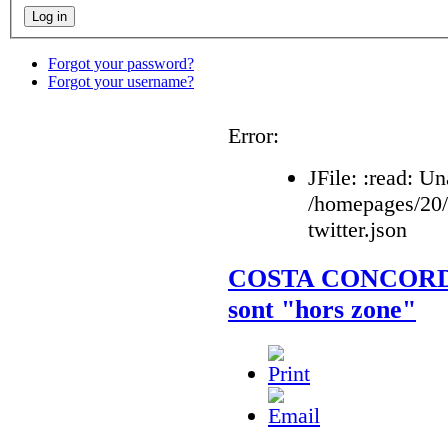
Forgot your password?
Forgot your username?
Error:
JFile: :read: Un
/homepages/20
twitter.json
COSTA CONCORDIA :
sont "hors zone"