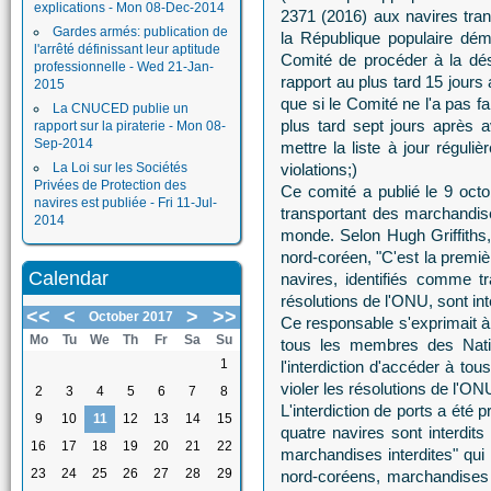
explications - Mon 08-Dec-2014
2371 (2016) aux navires tran
Gardes armés: publication de
la République populaire dém
l'arrêté définissant leur aptitude
Comité de procéder à la dés
professionnelle - Wed 21-Jan-
rapport au plus tard 15 jours 
2015
que si le Comité ne l'a pas f
La CNUCED publie un
plus tard sept jours après a
rapport sur la piraterie - Mon 08-
Sep-2014
mettre la liste à jour réguli
La Loi sur les Sociétés
violations;)
Privées de Protection des
Ce comité a publié le 9 octo
navires est publiée - Fri 11-Jul-
transportant des marchandises
2014
monde. Selon Hugh Griffiths
nord-coréen, "C'est la premiè
Calendar
navires, identifiés comme 
résolutions de l'ONU, sont int
<<
<
>
>>
October 2017
Ce responsable s'exprimait à 
Mo
Tu
We
Th
Fr
Sa
Su
tous les membres des Natio
1
l'interdiction d'accéder à to
violer les résolutions de l'ON
2
3
4
5
6
7
8
L'interdiction de ports a été 
9
10
11
12
13
14
15
quatre navires sont interdits
16
17
18
19
20
21
22
marchandises interdites" qui 
23
24
25
26
27
28
29
nord-coréens, marchandises 