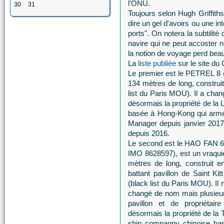
l'ONU.
30
31
Toujours selon Hugh Griffiths
dire un gel d'avoirs ou une int
ports". On notera la subtilit
navire qui ne peut accoster 
la notion de voyage perd bea
La
liste publiée
sur le site du
Le premier est le PETREL 8 (
134 mètres de long, construi
list du Paris MOU). Il a chan
désormais la propriété de l
basée à Hong-Kong qui arme 
Manager depuis janvier 2017. 
depuis 2016.
Le second est le HAO FAN 
IMO 8628597), est un vraqui
mètres de long, construit e
battant pavillon de Saint Ki
(black list du Paris MOU). Il 
changé de nom mais plusieur
pavillon et de propriétaire
désormais la propriété d
ship compagny chinoise bas