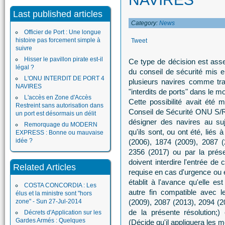
Last published articles
Category:
News
Officier de Port : Une longue
histoire pas forcement simple à
Tweet
suivre
Hisser le pavillon pirate est-il
Ce type de décision est ass
légal ?
du conseil de sécurité mis e
L'ONU INTERDIT DE PORT 4
plusieurs navires comme tra
NAVIRES
"interdits de ports" dans le m
L'accès en Zone d'Accès
Cette possibilité avait été 
Restreint sans autorisation dans
Conseil de Sécurité ONU S/R
un port est désormais un délit
désigner des navires au suj
Remorquage du MODERN
qu'ils sont, ou ont été, liés 
EXPRESS : Bonne ou mauvaise
idée ?
(2006), 1874 (2009), 2087 (
2356 (2017) ou par la prés
doivent interdire l'entrée de 
Related Articles
requise en cas d'urgence ou e
établit à l'avance qu'elle e
COSTA CONCORDIA : Les
autre fin compatible avec l
élus et la ministre sont "hors
zone" - Sun 27-Jul-2014
(2009), 2087 (2013), 2094 (2
de la présente résolution;
Décrets d'Application sur les
Gardes Armés : Quelques
(Décide qu'il appliquera les 