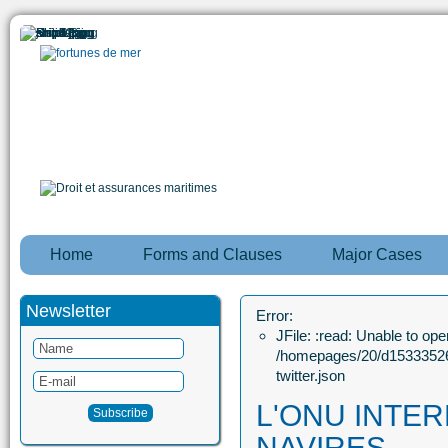
Home
Forms and Clauses
Major Cases
Newsletter
Error:
JFile: :read: Unable to open
/homepages/20/d15333526
twitter.json
L'ONU INTER
NAVIRES