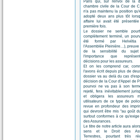
Paris qui, sur renvoi de la 
chambre civile de la Cour de C
n'a pas maintenu la position qu'e
adopté deux ans plus tôt lorsq
affaire lui avait été présenté
première fois.
Le dossier ne semble pourt
complètement terminé, un pourv
été formé par Helvétia 
l'Assemblée Pleinière....), preuve s
de la sensibilité du suje
l'importance que représe
décisions pour les assureurs.
Et on les comprend car, co
l'avons écrit depuis plus de deu
dossier va au delà du cas d'esp
décision de la Cour d'Appel de Par
pourvoi ne va pas à son term
rejeté, fera inévitablement juri
et obligera les assureurs ma
utilisateurs de ce type de poli
revue en profondeur des impri
qui devront être mis "au goût du
surtout conformes à ce qu'exig
des Assurances.
Le titre de notre article aura alor
sens et le Droit des Ass
Terrestres, pourtant très ré