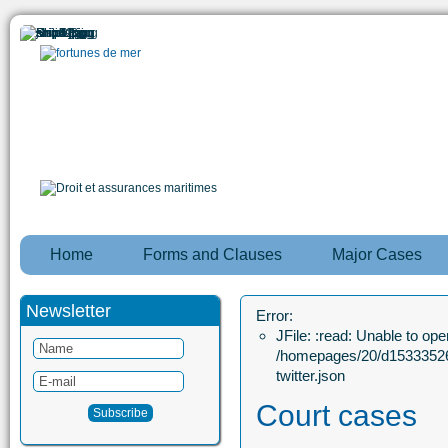
Home
Forms and Clauses
Major Cases
Newsletter
Error:
JFile: :read: Unable to open
/homepages/20/d15333526
twitter.json
Court cases