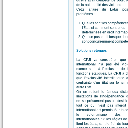
qu'elle avait compétence objectiv
de la nationalité des victimes.
Cette affaire du Lotus po
problèmes :
Quelles sont les compétence
l'État, et comment sont-elles
déterminées en droit internati
Que se passe-t-il lorsque deu
sont concurremment compéte
Solutions retenues
La CPJI va considérer que 
international n'a pas été viol
exerce seul, à l'exclusion de 
fonctions étatiques. La CPJI a 
que l'exclusivité interdit toute 
contrainte d'un État sur le territ
autre État.
On en retient le fameux dict
limitations de l'indépendance 
ne se présument pas », c'est-à
tout ce qui n'est pas interdit
international est permis. Sur la c
le volontarisme des re
internationales : « les règles de 
lient les états, sont le fruit de leu