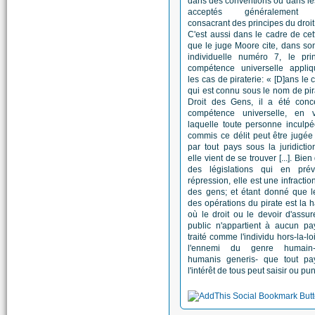
dans des conventions ou dans l
acceptés généralement
consacrant des principes du droit
C'est aussi dans le cadre de cett
que le juge Moore cite, dans so
individuelle numéro 7, le pri
compétence universelle appli
les cas de piraterie: « [D]ans le 
qui est connu sous le nom de pir
Droit des Gens, il a été con
compétence universelle, en 
laquelle toute personne inculpé
commis ce délit peut être jugée
par tout pays sous la juridicti
elle vient de se trouver [...]. Bien 
des législations qui en prév
répression, elle est une infractio
des gens; et étant donné que l
des opérations du pirate est la 
où le droit ou le devoir d'assure
public n'appartient à aucun pay
traité comme l'individu hors-la-l
l'ennemi du genre humain-
humanis generis- que tout pa
l'intérêt de tous peut saisir ou pun