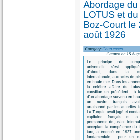
Abordage du
LOTUS et du
Boz-Court le 
août 1926
Category:
Court cases
Created on 15 Aug
Le principe de compé
universelle s'est appliqu
d'abord, dans la co
internationale, aux actes de pir
en haute mer. Dans les années
la célèbre affaire du Lotus
constitué un précédent : à l
d'un abordage survenu en hau
un navire français avai
arraisonné par les autorités t
La Turquie avait jugé et cond
capitaine français et l
permanente de justice internat
acceptant la compétence du t
turc, a énoncé en 1927 une
fondamentale : pour un ex