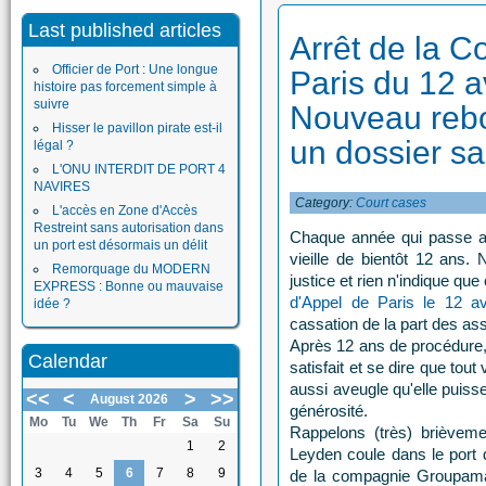
Last published articles
Arrêt de la C
Officier de Port : Une longue
Paris du 12 av
histoire pas forcement simple à
suivre
Nouveau reb
Hisser le pavillon pirate est-il
un dossier sa
légal ?
L'ONU INTERDIT DE PORT 4
NAVIRES
Category:
Court cases
L'accès en Zone d'Accès
Restreint sans autorisation dans
Chaque année qui passe app
un port est désormais un délit
vieille de bientôt 12 ans
Remorquage du MODERN
justice et rien n'indique que
EXPRESS : Bonne ou mauvaise
d'Appel de Paris le 12 av
idée ?
cassation de la part des a
Après 12 ans de procédure, 
Calendar
satisfait et se dire que tout 
aussi aveugle qu'elle puiss
<<
<
>
>>
August 2026
générosité.
Mo
Tu
We
Th
Fr
Sa
Su
Rappelons (très) brièveme
1
2
Leyden coule dans le port 
3
4
5
6
7
8
9
de la compagnie Groupama-T