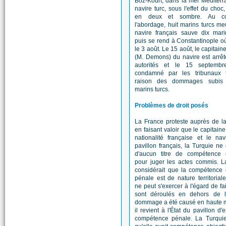
Boz-Kourt, dans la mer Méditer
navire turc, sous l'effet du choc,
en deux et sombre. Au c
l'abordage, huit marins turcs me
navire français sauve dix mari
puis se rend à Constantinople où 
le 3 août. Le 15 août, le capitain
(M. Demons) du navire est arrêt
autorités et le 15 septembr
condamné par les tribunaux 
raison des dommages subis 
marins turcs.
Problèmes de droit posés
La France proteste auprès de l
en faisant valoir que le capitaine
nationalité française et le na
pavillon français, la Turquie ne 
d'aucun titre de compétence o
pour juger les actes commis. L
considérait que la compétence 
pénale est de nature territorial
ne peut s'exercer à l'égard de fai
sont déroulés en dehors de l'
dommage a été causé en haute m
il revient à l'État du pavillon d'
compétence pénale. La Turquie 