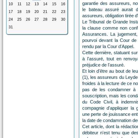
garantie des assureurs, n
10
11
12
13
14
15
16
le bateau assuré aurait d
17
18
19
20
21
22
23
assureurs, obligation tirée d
24
25
26
27
28
29
30
Le Tribunal de Grande Inst
31
la clause comme non conf
Assurances. La jugement, i
pourvoi devant la Cour de C
rendu par la Cour d'Appel.
Cette dernière, statuant sur
à l'assuré, tout en renvo
préjudice de l'assuré.
Et loin d'être au bout de l
(1), les assureurs du Leyde
froides à la lecture de ce no
pas de les condamner à p
souscription, mais les cond
du Code Civil, à indemni
compagnie d'appliquer la g
une perte de jouissance entr
la date de condamnation de
Cet article, dont la rédact
débiteur n'est tenu que de