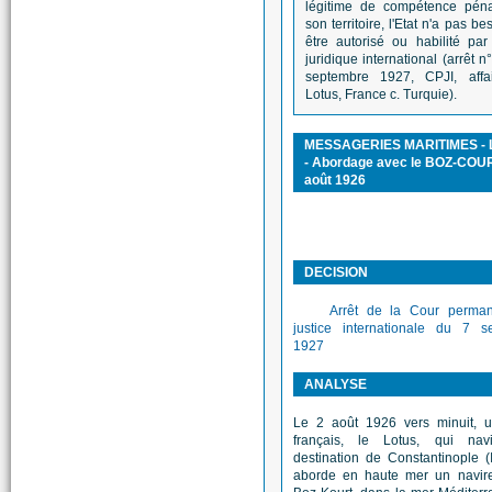
légitime de compétence péna
son territoire, l'Etat n'a pas be
être autorisé ou habilité par 
juridique international (arrêt n
septembre 1927, CPJI, affa
Lotus, France c. Turquie).
MESSAGERIES MARITIMES -
- Abordage avec le BOZ-COUR
août 1926
DECISION
Arrêt de la Cour perma
justice internationale du 7 s
1927
ANALYSE
Le 2 août 1926 vers minuit, u
français, le Lotus, qui nav
destination de Constantinople (I
aborde en haute mer un navire 