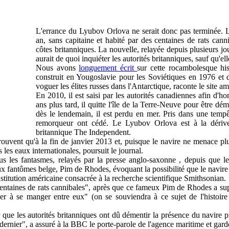
L'errance du Lyubov Orlova ne serait donc pas terminée. Le
an, sans capitaine et habité par des centaines de rats can
côtes britanniques. La nouvelle, relayée depuis plusieurs jou
aurait de quoi inquiéter les autorités britanniques, sauf qu'el
Nous avons
longuement écrit
sur cette rocambolesque his
construit en Yougoslavie pour les Soviétiques en 1976 et do
voguer les élites russes dans l'Antarctique, raconte le site 
En 2010, il est saisi par les autorités canadiennes afin d'ho
ans plus tard, il quitte l'île de la Terre-Neuve pour être 
dès le lendemain, il est perdu en mer. Pris dans une tempêt
remorqueur ont cédé. Le Lyubov Orlova est à la dérive 
britannique The Independent.
rouvent qu'à la fin de janvier 2013 et, puisque le navire ne menace plu
les eaux internationales, poursuit le journal.
ous les fantasmes, relayés par la presse anglo-saxonne , depuis que l
ux fantômes belge, Pim de Rhodes, évoquant la possibilité que le navire
institution américaine consacrée à la recherche scientifique Smithsonian.
ntaines de rats cannibales", après que ce fameux Pim de Rhodes a supp
r à se manger entre eux" (on se souviendra à ce sujet de l'histoi
 que les autorités britanniques ont dû démentir la présence du navire p
dernier", a assuré à la BBC le porte-parole de l'agence maritime et gard