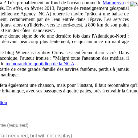
a ? Très probablement au fond de l'océan comme le
Manurerva
et
vés. En effet, en février 2013, l'agence de renseignement géospatial
ntelligence Agency, NGA) repère le navire "grâce à une balise de
nt, certainement par de l'eau entrée dans l'épave. Les services
 jours, alors qu'il dérive vers le nord-ouest, à 800 km de son point
400 km des côtes irlandaises".
ave donne signe de vie une dernière fois dans l'Atlantique-Nord :
st, dérivant beaucoup plus lentement, ce qui annonce un naufrage
e le blog Where is Lyubov Orlova est entièrement consacré. Dans
aconique, l'auteur ironise : "Malgré toute l'attention des médias, il
 le
memorandum quotidien de la NGA
".
rtie de cette grande famille des navires fantôme, perdus à jamais
r naufrage.
 fera également une chanson, mais pour l'instant, il faut reconnaître q
 britannique, avec ses passagers à quatre pattes, près à envahir la Gran
e (required)
ail (required, but will not display)