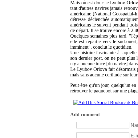
Mais où est donc le Lyubov Orlov
tant d'autres navires jamais retrou
américaine (National Geospatial-I
détresse déclenchée automatiqueme
américains le suivent pendant trois
de départ. Il se trouve encore à 2 
Quelques semaines plus tard, "l'ép
elle est repartie vers le sud-oue
imminent", conclut le quotidien.
Une histoire fascinante à laquell
son dernier post, on ne peut plus l
n'y a aucune trace [du navire] dans
Le Lyubov Orlova fait désormais pa
mais sans aucune certitude sur leu
Peut-être qu'un jour, quelqu'un en
retrouver le paquebot sur une plage
Add comment
Nam
E-m