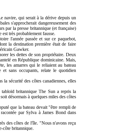
 navire, qui serait à la dérive depuis un
nibales s'approcherait dangereusement des
rs par la presse britannique (et française)
le est très probablement fausse.
toire l'année passée et sur ce paquebot,
nt la destination première était de faire
américain Gawker.
norer les dettes de son propriétaire. Deux
démantelé en République dominicaine. Mais,
e, les amarres qui le reliaient au bateau
et sans occupants, relate le quotidien
s la sécurité des côtes canadiennes, elles
e tabloïd britannique The Sun a repris la
 soit désormais à quelques miles des côtes
uté que la bateau devait "être rempli de
re racontée par Sylva à James Bond dans
rès des côtes de l'île. "Nous n'avons reçu
e-côte britannique.