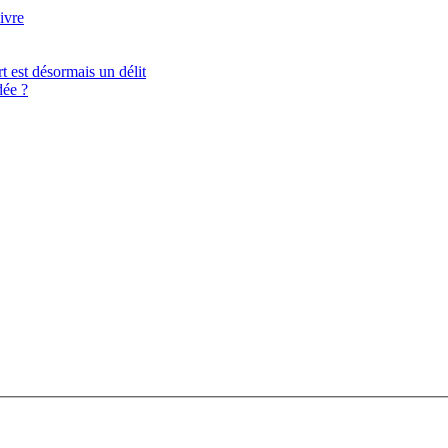
ivre
t est désormais un délit
ée ?