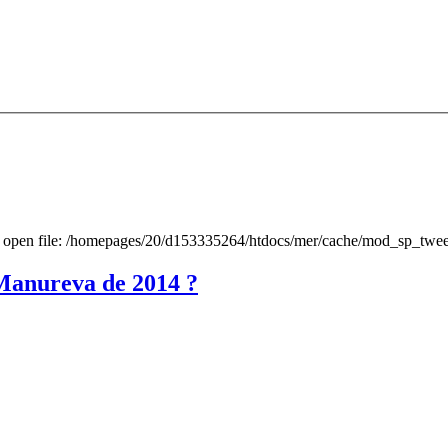
to open file: /homepages/20/d153335264/htdocs/mer/cache/mod_sp_tweet
Manureva de 2014 ?