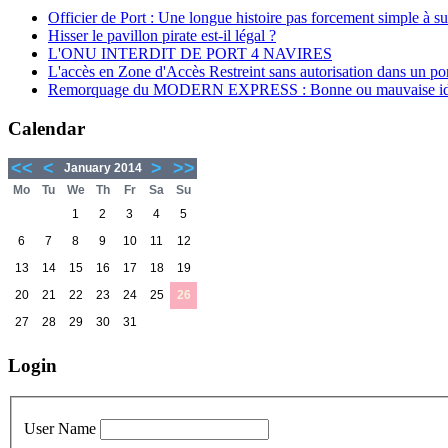
Officier de Port : Une longue histoire pas forcement simple à su
Hisser le pavillon pirate est-il légal ?
L'ONU INTERDIT DE PORT 4 NAVIRES
L'accès en Zone d'Accès Restreint sans autorisation dans un por
Remorquage du MODERN EXPRESS : Bonne ou mauvaise id
Calendar
<<
<
>
>>
January 2014
Mo
Tu
We
Th
Fr
Sa
Su
1
2
3
4
5
6
7
8
9
10
11
12
13
14
15
16
17
18
19
20
21
22
23
24
25
26
27
28
29
30
31
Login
User Name