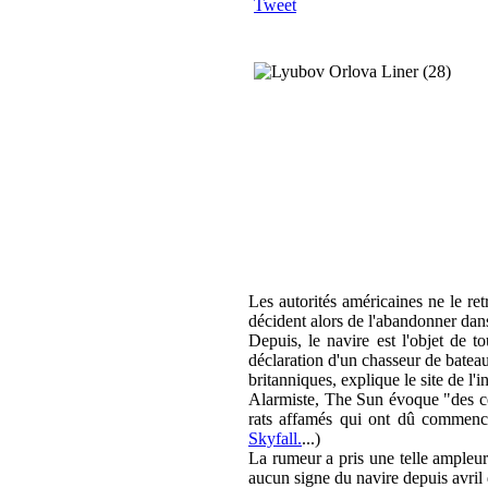
Tweet
Les autorités américaines ne le ret
décident alors de l'abandonner dans 
Depuis, le navire est l'objet de t
déclaration d'un chasseur de batea
britanniques, explique le site de l'
Alarmiste, The Sun évoque "des ce
rats affamés qui ont dû commence
Skyfall.
...)
La rumeur a pris une telle ampleur
aucun signe du navire depuis avril 