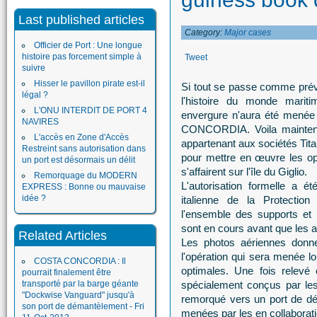
Last published articles
Category:
Major cases
Officier de Port : Une longue
histoire pas forcement simple à
Tweet
suivre
Hisser le pavillon pirate est-il
Si tout se passe comme prévu
légal ?
l'histoire du monde marit
L'ONU INTERDIT DE PORT 4
envergure n'aura été menée 
NAVIRES
CONCORDIA. Voila maintena
L'accès en Zone d'Accès
appartenant aux sociétés Tita
Restreint sans autorisation dans
pour mettre en œuvre les op
un port est désormais un délit
s'affairent sur l'île du Giglio.
Remorquage du MODERN
L'autorisation formelle a é
EXPRESS : Bonne ou mauvaise
idée ?
italienne de la Protection
l'ensemble des supports et 
sont en cours avant que les a
Related Articles
Les photos aériennes donne
l'opération qui sera menée l
COSTA CONCORDIA : Il
optimales. Une fois relevé
pourrait finalement être
transporté par la barge géante
spécialement conçus par les 
"Dockwise Vanguard" jusqu'à
remorqué vers un port de dé
son port de démantèlement - Fri
menées par les en collaboratio