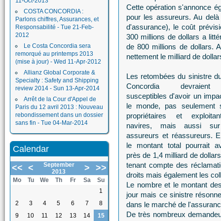
11-Oct-2013
Cette opération s'annonce é
COSTA CONCORDIA :
pour les assureurs. Au delà
Parlons chiffres, Assurances, et
d'assurance), le coût prévi
Responsabilité - Tue 21-Feb-
2012
300 millions de dollars a lit
Le Costa Concordia sera
de 800 millions de dollars. A
remorqué au printemps 2013
nettement le milliard de dollar
(mise à jour) - Wed 11-Apr-2012
Allianz Global Corporate &
Les retombées du sinistre d
Specialty : Safety and Shipping
Concordia devraient
review 2014 - Sun 13-Apr-2014
susceptibles d'avoir un impa
Arrêt de la Cour d'Appel de
le monde, pas seulement s
Paris du 12 avril 2013 : Nouveau
rebondissement dans un dossier
propriétaires et exploita
sans fin - Tue 04-Mar-2014
navires, mais aussi sur
assureurs et réassureurs. En
le montant total pourrait av
Calendar
près de 1,4 milliard de dolla
tenant compte des réclamati
September
<<
<
>
>>
2013
droits mais également les colle
Mo
Tu
We
Th
Fr
Sa
Su
Le nombre et le montant de
1
jour mais ce sinistre résonne
2
3
4
5
6
7
8
dans le marché de l'assuranc
De très nombreux demandeurs
9
10
11
12
13
14
15