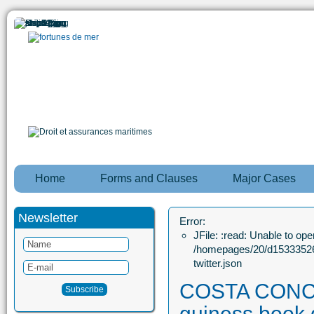
Home
Forms and Clauses
Major Cases
Newsletter
Error:
JFile: :read: Unable to open
/homepages/20/d15333526
twitter.json
COSTA CONCO
guiness book 