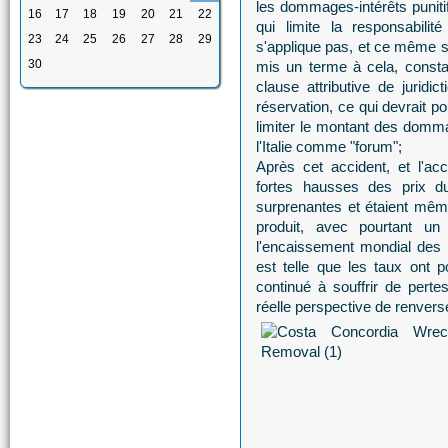
les dommages-intérêts punitif
16
17
18
19
20
21
22
qui limite la responsabili
23
24
25
26
27
28
29
s'applique pas, et ce même si
30
mis un terme à cela, consta
clause attributive de juridi
réservation, ce qui devrait 
limiter le montant des domma
l'Italie comme "forum";
Après cet accident, et l'ac
fortes hausses des prix d
surprenantes et étaient même
produit, avec pourtant u
l'encaissement mondial des 
est telle que les taux ont 
continué à souffrir de pert
réelle perspective de renver