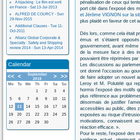
pénalisation de ceux qui tente
A hijacking : Le film est sorti
en France - Sat 13-Jul-2013
port cité dans l'exposé des m
ALFRED DE COURCY - Sun
et Jérôme VIGNON sur la situ
29-Nov-2015
plus plaidé en faveur de cet
Additional Clauses - Tue 11-
Oct-2011
Dès lors, comme cela était pré
Allianz Global Corporate &
émus et s'étaient opposés
Specialty : Safety and Shipping
gouvernement, avant même to
review 2014 - Sun 13-Apr-2014
de la mesure face à des int
pouvaient être réprimées par le
Calendar
Les discussions au parlement
ont donné l'occasion au gou
September
<<
<
>
>>
de faire adopter un nouvel
2016
Leroy et M. Polutélé qui re
Mo
Tu
We
Th
Fr
Sa
Su
hormis l'exposé des motifs q
1
2
3
4
plus référence aux problèmes
5
6
7
8
9
10
11
désormais de justifier l'a
12
13
14
15
16
17
18
accessibles au public, dites
exposées au risque d'intrusio
19
20
21
22
23
24
25
motivations, connaissent a
26
27
28
29
30
réaction efficace. ».
Pour le reste, l'exposé des mot
juridique actuel, répriman