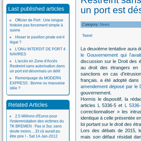
un port est dé
Last published articles
Officier de Port : Une longue
Category:
News
histoire pas forcement simple à
suivre
Tweet
Hisser le pavillon pirate est-il
légal ?
La deuxième tentative aura d
L'ONU INTERDIT DE PORT 4
NAVIRES
le Gouvernement qui l'avai
discussion sur le Droit des 
L'accès en Zone d'Accès
Restreint sans autorisation dans
au droit des étrangers en 
un port est désormais un délit
sanctions en cas d'intrusio
Remorquage du MODERN
français. a été adopté dans
EXPRESS : Bonne ou mauvaise
amendement déposé par le 
idée ?
gouvernement.
Hormis le dispositif, la réd
Related Articles
articles L 5336-5 et
L 5336-
correctionnaliser » les intr
2,5 Millions d'Euros pour
identique à celle présentée en
l'indemnistation des victimes du
loi portant sur le droit des ét
TK BREMEN : Pas si Sur, sans
Lors des débats de 2015, 
doute moins.....Et cà aurait pu
être pire ! - Sat 14-Jan-2012
mais son défaut résidait dans