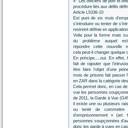
4° Les officiers de port et of
procédure liés aux délits défini
Article L5336-10
Est puni de six mois d'emp
s'introduire ou tenter de s'i
restreint définie en application
Voila pour la forme mais su
du problème auquel es
répondre cette nouvelle ré
cela peut-il changer quelque 
En principe.....oui. En effet,
fait de rajouter que l'intrusi
être faire l'objet d'une pei
mois de prisons fait passer l'
en ZAR dans la catégorie des
Cela permet donc, en cas de c
vue les personnes soupçonné
de 2011, la Garde à Vue (GAV
il existe une ou plusieurs r
ou tenté de commettre 
d'emprisonnement » (art. 
personnes soupçonnées d'avoi
donc les garde à vues en cas