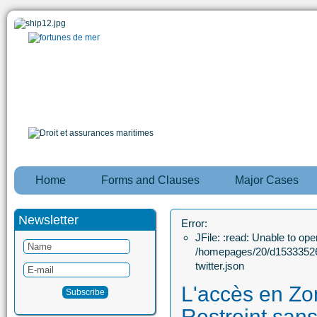
Home
Forms and Clauses
Major Cases
Newsletter
Error:
JFile: :read: Unable to open
/homepages/20/d15333526
twitter.json
L'accès en Zo
Restreint sans