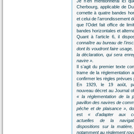
Je n'en mentionnerai ici qu
Cherbourg, applicable de Du
cornette à quatre bandes hor
et celui de l'arrondissement 
que l'Odet fait office de lim
bandes horizontales et altern
Quant à l'article 6, il dis
connaître au bureau de l'ins
dont ils voudront faire usage,
la déclaration, qui sera enr
navire »
.
Il s'agit du premier texte co
trame de la réglementation a
confirmer les règles prévues 
En 1929, le 19 août, pa
nouveau décret au Journal off
« la réglementation de la p
pavillon des navires de com
pêche et de plaisance »
, do
est
« d'adapter aux con
actuelles de la navigat
dispositions sur la matière
notamment au règlement roya