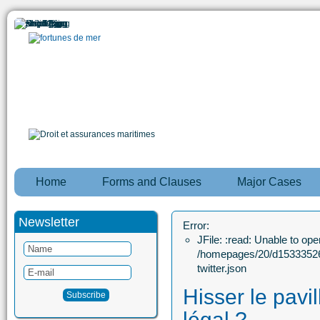
Home
Forms and Clauses
Major Cases
Newsletter
Error:
JFile: :read: Unable to open
/homepages/20/d15333526
twitter.json
Hisser le pavil
légal ?