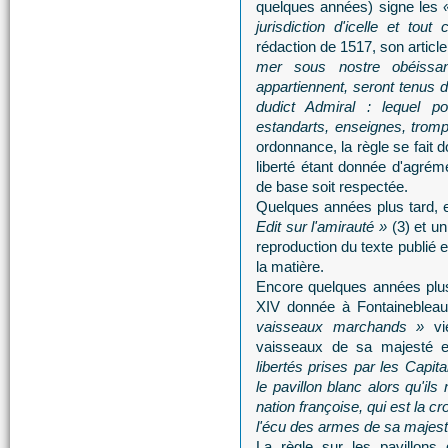
quelques années) signe les
jurisdiction d'icelle et to
rédaction de 1517, son artic
mer sous nostre obéissa
appartiennent, seront tenus 
dudict Admiral : lequel p
estandarts, enseignes, tromp
ordonnance, la règle se fait 
liberté étant donnée d'agréme
de base soit respectée.
Quelques années plus tard, e
Edit sur l'amirauté »
(3) et un
reproduction du texte publié 
la matière.
Encore quelques années plus
XIV donnée à Fontaineblea
vaisseaux marchands »
vie
vaisseaux de sa majesté 
libertés prises par les Capit
le pavillon blanc alors qu'ils
nation françoise, qui est la c
l'écu des armes de sa majesté
La règle sur les pavillons