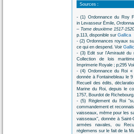
Sources :
- (1) O
rdonnance du Roy Fr
in
Levasseur Émile,
Ordonnan
– Tome deuxième 1517-152
p.113, disponible sur
Gallica
- (2) Ordonnances royaux sur l
ce qui en despend. Voir
Galli
- (3) Edit sur l'Amirauté d
Collection de lois mariti
Imprimerie Royale ; p;295 Vo
- (4) Ordonnance du Roi « 
donnée à Fontainebleau le 9
Recueil des édits, déclarati
Marine du Roi, depuis le 
1757, Bourdot de Richebourg,
- (5) Règlement du Roi "su
commandement et reconnaiss
vaisseaux, même pour les sal
vaisseaux", donnée à Saint-G
armées navales, ou Recue
règlemens sur le fait de la