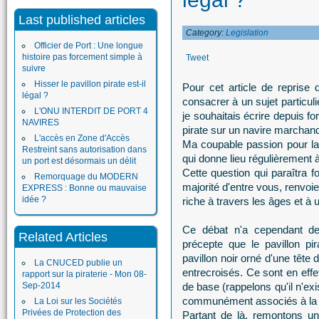
Last published articles
Category:
Legislation
Officier de Port : Une longue
histoire pas forcement simple à
Tweet
suivre
Hisser le pavillon pirate est-il
Pour cet article de reprise
légal ?
consacrer à un sujet particul
L'ONU INTERDIT DE PORT 4
je souhaitais écrire depuis fo
NAVIRES
pirate sur un navire marchan
L'accès en Zone d'Accès
Ma coupable passion pour la p
Restreint sans autorisation dans
qui donne lieu régulièrement à
un port est désormais un délit
Cette question qui paraîtra f
Remorquage du MODERN
majorité d'entre vous, renvoi
EXPRESS : Bonne ou mauvaise
idée ?
riche à travers les âges et à un
Ce débat n'a cependant d
Related Articles
précepte que le pavillon pi
pavillon noir orné d'une têt
La CNUCED publie un
entrecroisés. Ce sont en effe
rapport sur la piraterie - Mon 08-
Sep-2014
de base (rappelons qu'il n'ex
communément associés à la p
La Loi sur les Sociétés
Privées de Protection des
Partant de là, remontons u