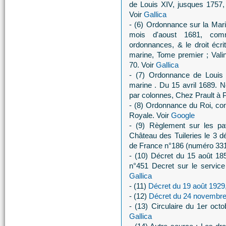
de Louis XIV, jusques 1757,
Voir
Gallica
- (6) Ordonnance sur la Mar
mois d'aoust 1681, com
ordonnances, & le droit écr
marine, Tome premier ; Vali
70. Voir
Gallica
- (7) Ordonnance de Louis
marine . Du 15 avril 1689. 
par colonnes, Chez Prault à P
- (8) Ordonnance du Roi, co
Royale. Voir
Google
- (9) Règlement sur les p
Château des Tuileries le 3 
de France n°186 (numéro 331
- (10) Décret du 15 août 185
n°451 Decret sur le service
Gallica
- (11)
Décret du 19 août 1929
- (12)
Décret du 24 novembre
- (13) Circulaire du 1er oc
Gallica