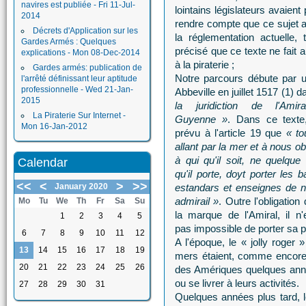
navires est publiée - Fri 11-Jul-
lointains législateurs avaien
2014
rendre compte que ce sujet a 
Décrets d'Application sur les
la réglementation actuelle,
Gardes Armés : Quelques
précisé que ce texte ne fait
explications - Mon 08-Dec-2014
à la piraterie ;
Gardes armés: publication de
Notre parcours débute par 
l'arrêté définissant leur aptitude
professionnelle - Wed 21-Jan-
Abbeville en juillet 1517 (1) 
2015
la juridiction de l'Amir
La Piraterie Sur Internet -
Guyenne »
. Dans ce texte,
Mon 16-Jan-2012
prévu à l'article 19 que
« to
allant par la mer et à nous o
à qui qu'il soit, ne quelque
Calendar
qu'il porte, doyt porter les b
<<
<
>
>>
January 2020
estandars et enseignes de n
admirail »
. Outre l'obligation
Mo
Tu
We
Th
Fr
Sa
Su
la marque de l'Amiral, il n
1
2
3
4
5
pas impossible de porter sa p
6
7
8
9
10
11
12
A l'époque, le « jolly roger 
13
14
15
16
17
18
19
mers étaient, comme encore a
20
21
22
23
24
25
26
des Amériques quelques anné
ou se livrer à leurs activités.
27
28
29
30
31
Quelques années plus tard, 