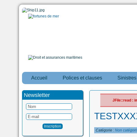
Accueil
Polices et clauses
Sinistre
Newsletter
JFile::read :
TESTXXX
Catégorie :
Non catégori