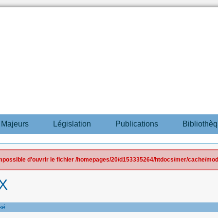
s Majeurs
Législation
Publications
Bibliothè
 impossible d'ouvrir le fichier /homepages/20/d153335264/htdocs/mer/cache/mod
X
sé