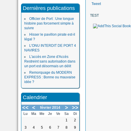
Tweet
Dernières publications
TEST
Officier de Port : Une longue
histoire pas forcement simple à
suivre
Hisser le pavillon pirate est-il
légal ?
L'ONU INTERDIT DE PORT 4
NAVIRES
L'accès en Zone d'Accès
Restreint sans autorisation dans
un port est désormais un délit
Remorquage du MODERN
EXPRESS : Bonne ou mauvaise
idée ?
Calendrier
<<
<
>
>>
février 2014
Lu
Ma
Me
Je
Ve
Sa
Di
1
2
3
4
5
6
7
8
9