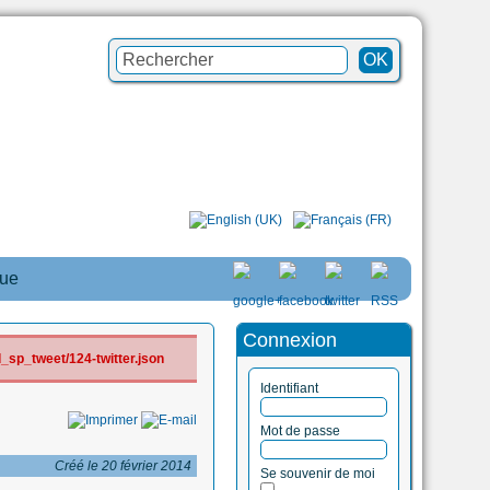
que
Connexion
_sp_tweet/124-twitter.json
Identifiant
Mot de passe
Créé le 20 février 2014
Se souvenir de moi