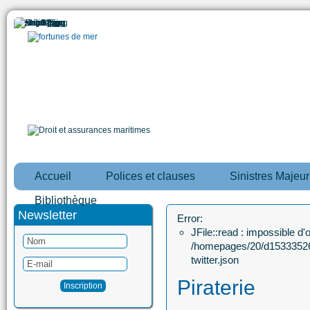
Accueil
Polices et clauses
Sinistres Majeur
Bibliothèque
Newsletter
Error:
JFile::read : impossible d'ou
/homepages/20/d15333526
twitter.json
Piraterie