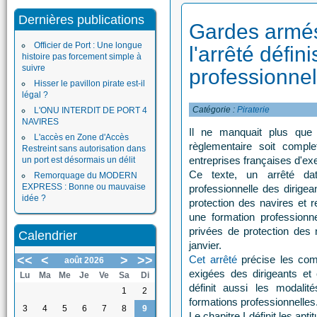
Dernières publications
Gardes armés
Officier de Port : Une longue
l'arrêté défin
histoire pas forcement simple à
suivre
professionnel
Hisser le pavillon pirate est-il
légal ?
Catégorie :
Piraterie
L'ONU INTERDIT DE PORT 4
NAVIRES
Il ne manquait plus que c
L'accès en Zone d'Accès
règlementaire soit comple
Restreint sans autorisation dans
entreprises françaises d'exe
un port est désormais un délit
Ce texte, un arrêté dat
Remorquage du MODERN
EXPRESS : Bonne ou mauvaise
professionnelle des dirigea
idée ?
protection des navires et 
une formation professionne
privées de protection des n
Calendrier
janvier.
<<
<
>
>>
Cet arrêté
précise les com
août 2026
exigées des dirigeants et 
Lu
Ma
Me
Je
Ve
Sa
Di
définit aussi les modali
1
2
formations professionnelles
3
4
5
6
7
8
9
Le chapitre I définit les apt