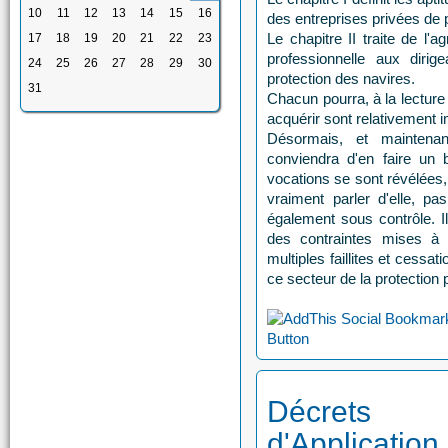
10
11
12
13
14
15
16
des entreprises privées de 
Le chapitre II traite de l'
17
18
19
20
21
22
23
professionnelle aux diri
24
25
26
27
28
29
30
protection des navires.
31
Chacun pourra, à la lectur
acquérir sont relativement 
Désormais, et maintenant
conviendra d'en faire un b
vocations se sont révélées, 
vraiment parler d'elle, p
également sous contrôle. Il
des contraintes mises à 
multiples faillites et cessat
ce secteur de la protection 
Décrets
d'Application