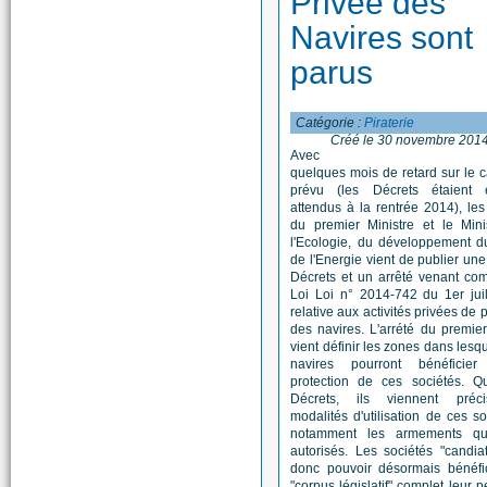
Privée des
Navires sont
parus
Catégorie :
Piraterie
Créé le 30 novembre 201
Avec
quelques mois de retard sur le c
prévu (les Décrets étaient 
attendus à la rentrée 2014), les
du premier Ministre et le Mini
l'Ecologie, du développement d
de l'Energie vient de publier une
Décrets et un arrêté venant com
Loi Loi n° 2014-742 du 1er jui
relative aux activités privées de 
des navires. L'arrété du premier
vient définir les zones dans lesqu
navires pourront bénéficie
protection de ces sociétés. Q
Décrets, ils viennent préc
modalités d'utilisation de ces so
notamment les armements qu
autorisés. Les sociétés "candia
donc pouvoir désormais bénéfic
"corpus législatif" complet leur p