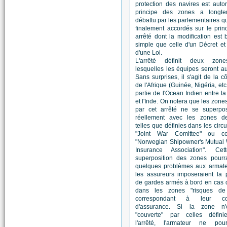
protection des navires est auto
principe des zones a longt
débattu par les parlementaires qu
finalement accordés sur le prin
arrêté dont la modification est 
simple que celle d'un Décret et à
d'une Loi.
L'arrêté définit deux zon
lesquelles les équipes seront au
Sans surprises, il s'agit de la c
de l'Afrique (Guinée, Nigéria, etc
partie de l'Ocean Indien entre l
et l'Inde. On notera que les zones
par cet arrêté ne se superpo
réellement avec les zones d
telles que définies dans les circu
"Joint War Comittee" ou ce
"Norwegian Shipowner's Mutual 
Insurance Association". Ce
superposition des zones pourra
quelques problèmes aux armate
les assureurs imposeraient la 
de gardes armés à bord en cas d
dans les zones "risques de
correspondant à leur cou
d'assurance. Si la zone n'
"couverte" par celles défin
l'arrêté, l'armateur ne po