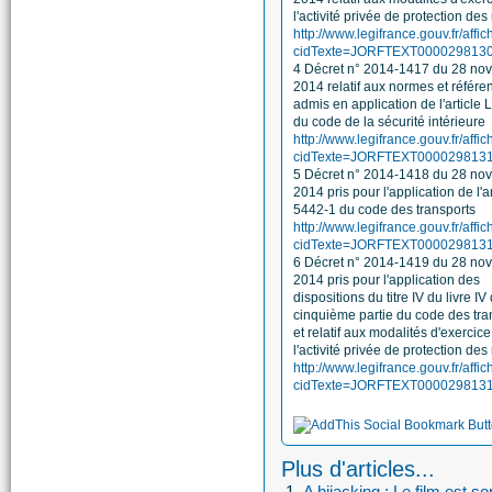
l'activité privée de protection des
http://www.legifrance.gouv.fr/affi
cidTexte=JORFTEXT00002981308
4 Décret n° 2014-1417 du 28 no
2014 relatif aux normes et référen
admis en application de l'article 
du code de la sécurité intérieure
http://www.legifrance.gouv.fr/affi
cidTexte=JORFTEXT00002981311
5 Décret n° 2014-1418 du 28 no
2014 pris pour l'application de l'ar
5442-1 du code des transports
http://www.legifrance.gouv.fr/affi
cidTexte=JORFTEXT00002981313
6 Décret n° 2014-1419 du 28 no
2014 pris pour l'application des
dispositions du titre IV du livre IV
cinquième partie du code des tra
et relatif aux modalités d'exercic
l'activité privée de protection des
http://www.legifrance.gouv.fr/affi
cidTexte=JORFTEXT00002981314
Plus d'articles...
A hijacking : Le film est so