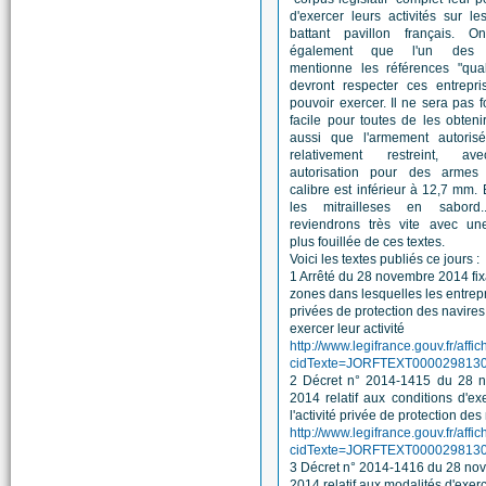
d'exercer leurs activités sur le
battant pavillon français. O
également que l'un des 
mentionne les références "qual
devront respecter ces entrepri
pouvoir exercer. Il ne sera pas 
facile pour toutes de les obteni
aussi que l'armement autorisé
relativement restreint, a
autorisation pour des armes
calibre est inférieur à 12,7 mm. 
les mitrailleses en sabord
reviendrons très vite avec une
plus fouillée de ces textes.
Voici les textes publiés ce jours :
1 Arrêté du 28 novembre 2014 fix
zones dans lesquelles les entrep
privées de protection des navire
exercer leur activité
http://www.legifrance.gouv.fr/affi
cidTexte=JORFTEXT00002981300
2 Décret n° 2014-1415 du 28 
2014 relatif aux conditions d'ex
l'activité privée de protection des
http://www.legifrance.gouv.fr/affi
cidTexte=JORFTEXT00002981301
3 Décret n° 2014-1416 du 28 no
2014 relatif aux modalités d'exer