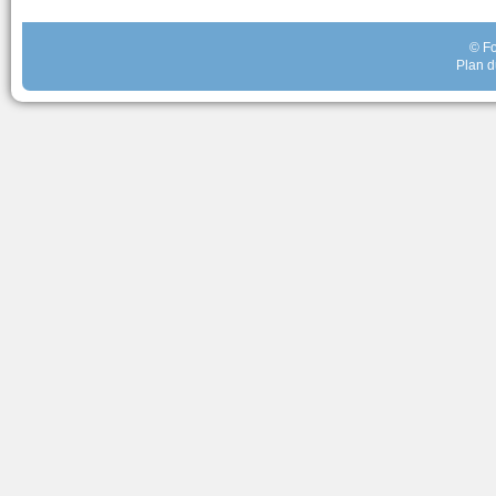
© Fo
Plan d