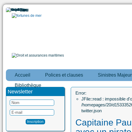
Accueil
Polices et clauses
Sinistres Majeur
Bibliothèque
Newsletter
Error:
JFile::read : impossible d'ou
/homepages/20/d15333526
twitter.json
Capitaine Paul
avec un pirate