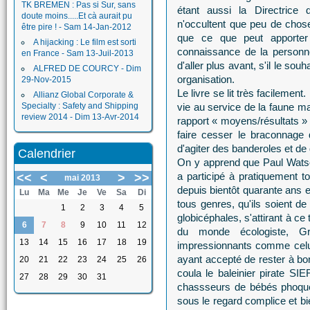
TK BREMEN : Pas si Sur, sans
étant aussi la Directri
doute moins.....Et cà aurait pu
n'occultent que peu de chose
être pire ! - Sam 14-Jan-2012
que ce que peut apporter
A hijacking : Le film est sorti
connaissance de la personne
en France - Sam 13-Juil-2013
d'aller plus avant, s'il le s
ALFRED DE COURCY - Dim
organisation.
29-Nov-2015
Le livre se lit très facilemen
Allianz Global Corporate &
Specialty : Safety and Shipping
vie au service de la faune m
review 2014 - Dim 13-Avr-2014
rapport « moyens/résultats » 
faire cesser le braconnage
d'agiter des banderoles et de 
Calendrier
On y apprend que Paul Watson
a participé à pratiquement t
<<
<
>
>>
mai 2013
depuis bientôt quarante ans e
Lu
Ma
Me
Je
Ve
Sa
Di
tous genres, qu'ils soient d
1
2
3
4
5
globicéphales, s'attirant à ce
6
7
8
9
10
11
12
du monde écologiste, Gre
13
14
15
16
17
18
19
impressionnants comme celu
ayant accepté de rester à b
20
21
22
23
24
25
26
coula le baleinier pirate SI
27
28
29
30
31
chassseurs de bébés phoques 
sous le regard complice et bi