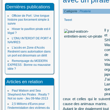
Dernières publications
Catégorie :
Piraterie
Officier de Port : Une longue
histoire pas forcement simple à
Tweet
suivre
Hisser le pavillon pirate est-il
ll 
légal ?
et 
L'ONU INTERDIT DE PORT 4
SHE
NAVIRES
Was
L'accès en Zone d'Accès
com
Restreint sans autorisation dans
de
un port est désormais un délit
vou
Remorquage du MODERN
Wa
EXPRESS : Bonne ou mauvaise
idée ?
org
jap
J'a
Articles en relation
La
que
Paul Watson and Sea
pir
Shepherd Are Pirates : Really ?
Not so sure - Jeu 09-Mai-2013
ceux et celles qui le suiven
cause des animaux marins.
2,5 Millions d'Euros pour
l'indemnistation des victimes du
Autant le dire également tout 