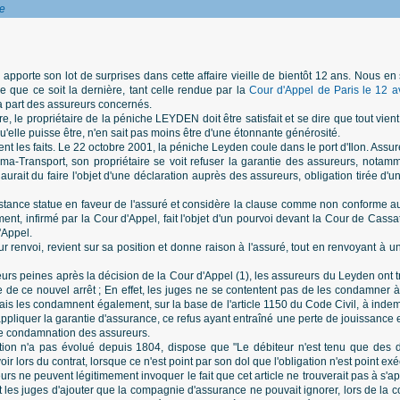
e
pporte son lot de surprises dans cette affaire vieille de bientôt 12 ans. Nous e
ue que ce soit la dernière, tant celle rendue par la
Cour d'Appel de Paris le 12 a
a part des assureurs concernés.
 le propriétaire de la péniche LEYDEN doit être satisfait et se dire que tout vient 
qu'elle puisse être, n'en sait pas moins être d'une étonnante générosité.
nt les faits. Le 22 octobre 2001, la péniche Leyden coule dans le port d'Ilon. Ass
-Transport, son propriétaire se voit refuser la garantie des assureurs, notam
urait du faire l'objet d'une déclaration auprès des assureurs, obligation tirée d'u
stance statue en faveur de l'assuré et considère la clause comme non conforme 
nt, infirmé par la Cour d'Appel, fait l'objet d'un pourvoi devant la Cour de Cassa
'Appel.
ur renvoi, revient sur sa position et donne raison à l'assuré, tout en renvoyant à 
 leurs peines après la décision de la Cour d'Appel (1), les assureurs du Leyden ont
re de ce nouvel arrêt ; En effet, les juges ne se contentent pas de les condamner 
mais les condamnent également, sur la base de l'article 1150 du Code Civil, à inde
ppliquer la garantie d'assurance, ce refus ayant entraîné une perte de jouissance 
e de condamnation des assureurs.
action n'a pas évolué depuis 1804, dispose que "Le débiteur n'est tenu que des 
ir lors du contrat, lorsque ce n'est point par son dol que l'obligation n'est point exé
eurs ne peuvent légitimement invoquer le fait que cet article ne trouverait pas à s
Et les juges d'ajouter que la compagnie d'assurance ne pouvait ignorer, lors de la 