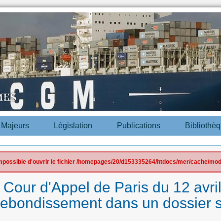
s Majeurs
Législation
Publications
Bibliothè
 impossible d'ouvrir le fichier /homepages/20/d153335264/htdocs/mer/cache/mod
a Cour d'Appel de Paris du 12 avri
ebondissement dans un dossier s