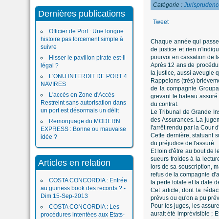
Catégorie :
Jurisprudenc
Dernières publications
Tweet
Officier de Port : Une longue
histoire pas forcement simple à
Chaque année qui passe a
suivre
de justice et rien n'indiq
pourvoi en cassation de l
Hisser le pavillon pirate est-il
Après 12 ans de procédure,
légal ?
la justice, aussi aveugle 
L'ONU INTERDIT DE PORT 4
Rappelons (très) brièveme
NAVIRES
de la compagnie Groupama
L'accès en Zone d'Accès
grevant le bateau assuré a
Restreint sans autorisation dans
du contrat.
un port est désormais un délit
Le Tribunal de Grande In
des Assurances. La jugeme
Remorquage du MODERN
l'arrêt rendu par la Cour d
EXPRESS : Bonne ou mauvaise
Cette dernière, statuant s
idée ?
du préjudice de l'assuré.
Et loin d'être au bout de
sueurs froides à la lectu
Articles en relation
lors de sa souscription, 
refus de la compagnie d'a
COSTA CONCORDIA : Entrée
la perte totale et la dat
au guiness book des records ? -
Cet article, dont la réd
Dim 15-Sep-2013
prévus ou qu'on a pu prévo
Pour les juges, les assur
COSTA CONCORDIA : Les
aurait été imprévisible ; 
procédures intentées aux Etats-