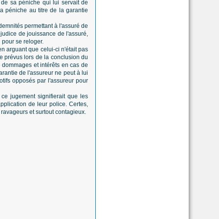
 de sa péniche qui lui servait de
a péniche au titre de la garantie
ndemnités permettant à l'assuré de
judice de jouissance de l'assuré,
 pour se reloger.
n arguant que celui-ci n'était pas
e prévus lors de la conclusion du
 de dommages et intérêts en cas de
rantie de l'assureur ne peut à lui
otifs opposés par l'assureur pour
ce jugement signifierait que les
plication de leur police. Certes,
 ravageurs et surtout contagieux.