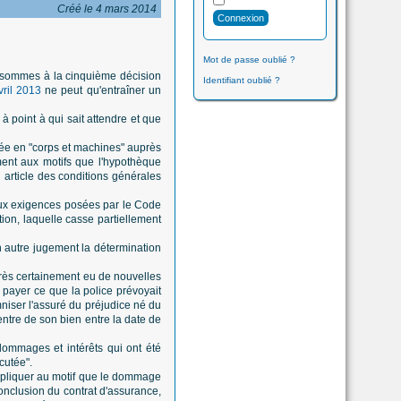
Créé le 4 mars 2014
Mot de passe oublié ?
n sommes à la cinquième décision
Identifiant oublié ?
vril 2013
ne peut qu'entraîner un
à point à qui sait attendre et que
urée en "corps et machines" auprès
ment aux motifs que l'hypothèque
n article des conditions générales
aux exigences posées par le Code
tion, laquelle casse partiellement
un autre jugement la détermination
 très certainement eu de nouvelles
à payer ce que la police prévoyait
mniser l'assuré du préjudice né du
entre de son bien entre la date de
dommages et intérêts qui ont été
cutée".
'appliquer au motif que le dommage
conclusion du contrat d'assurance,