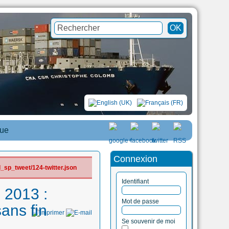
que
Connexion
_sp_tweet/124-twitter.json
Identifiant
l 2013 :
Mot de passe
ans fin
Se souvenir de moi