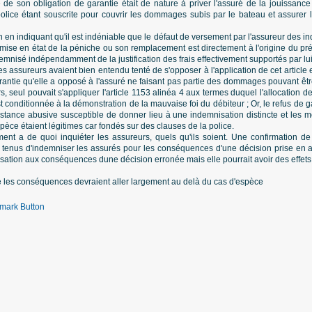
e de son obligation de garantie était de nature à priver l'assuré de la jouissance
police étant souscrite pour couvrir les dommages subis par le bateau et assurer l
on en indiquant qu'il est indéniable que le défaut de versement par l'assureur des i
emise en état de la péniche ou son remplacement est directement à l'origine du pré
demnisé indépendamment de la justification des frais effectivement supportés par lui
s assureurs avaient bien entendu tenté de s'opposer à l'application de cet article e
arantie qu'elle a opposé à l'assuré ne faisant pas partie des dommages pouvant êtr
rs, seul pouvait s'appliquer l'article 1153 alinéa 4 aux termes duquel l'allocation
t conditionnée à la démonstration de la mauvaise foi du débiteur ; Or, le refus de ga
istance abusive susceptible de donner lieu à une indemnisation distincte et les m
spèce étaient légitimes car fondés sur des clauses de la police.
t a de quoi inquiéter les assureurs, quels qu'ils soient. Une confirmation de 
 tenus d'indemniser les assurés pour les conséquences d'une décision prise en ap
mnisation aux conséquences dune décision erronée mais elle pourrait avoir des effets
e les conséquences devraient aller largement au delà du cas d'espèce