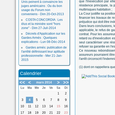
que l'inexécution par ell
Unis peinent à convaincre les
résidence principale, la 
juges américains : Ou du bon
multirisques habitation ;
usage du Forum non
La Cour justifie sa positi
conveniens - Dim 20-Oct-2013
financer les travaux de r
COSTA CONCORDIA : Les
préjudice qui doit être in
élus et la ministre sont "hors
Dans leurs conclusions, le
zone" - Dim 27-Juil-2014
applicable, le refus de g
Décrets d'Application sur les
contrat. Pour les assureu
Gardes Armés : Quelques
retard ou d'inexécution es
explications - Lun 08-Déc-2014
seul caractériser une rés
refuser sa garantie en l'e
Gardes armés: publication de
Ce nouveau rebondissemen
l'arrêté définissant leur aptitude
assureurs pourraient être
professionnelle - Mer 21-Jan-
l'arrêt circonscrit l'inde
2015
(1) dont on rappellera qu
Calendrier
<<
<
>
>>
mars 2014
Lu
Ma
Me
Je
Ve
Sa
Di
1
2
3
4
5
6
7
8
9
10
11
12
13
14
15
16
17
18
19
20
21
22
23