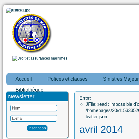
Accueil
Polices et clauses
Sinistres Majeur
Bibliothèque
Newsletter
Error:
JFile::read : impossible d'ou
/homepages/20/d15333526
twitter.json
avril 2014