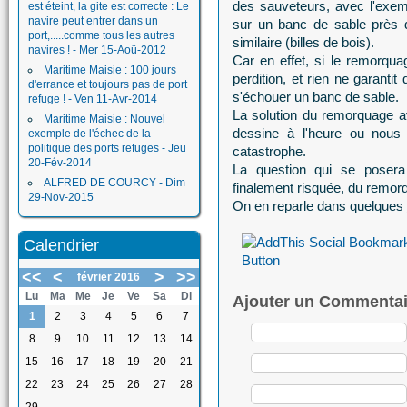
des sauveteurs, avec l'exe
est éteint, la gite est correcte : Le
navire peut entrer dans un
sur un banc de sable près d
port,.....comme tous les autres
similaire (billes de bois).
navires ! - Mer 15-Aoû-2012
Car en effet, si le remorqua
Maritime Maisie : 100 jours
perdition, et rien ne garanti
d'errance et toujours pas de port
s'échouer un banc de sable.
refuge ! - Ven 11-Avr-2014
La solution du remorquage a
Maritime Maisie : Nouvel
dessine à l'heure ou nous é
exemple de l'échec de la
politique des ports refuges - Jeu
catastrophe.
20-Fév-2014
La question qui se posera 
ALFRED DE COURCY - Dim
finalement risquée, du remorq
29-Nov-2015
On en reparle dans quelques j
Calendrier
<<
<
>
>>
février 2016
Lu
Ma
Me
Je
Ve
Sa
Di
Ajouter un Commentai
1
2
3
4
5
6
7
8
9
10
11
12
13
14
15
16
17
18
19
20
21
22
23
24
25
26
27
28