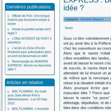
idée ?
Dernières publications
Officier de Port : Une longue
Catégorie :
Sinistres Majeurs
histoire pas forcement simple à
suivre
Tweet
Hisser le pavillon pirate est-il
légal ?
Sous ce titre volontairement
L'ONU INTERDIT DE PORT 4
NAVIRES
ont pu avoir lieu à la Préfec
chez les sauveteurs au cour
L'accès en Zone d'Accès
Restreint sans autorisation dans
Alors que le navire n'étai
un port est désormais un délit
côtes ensablées des landes, 
Remorquage du MODERN
avant de laisser le navire s'
EXPRESS : Bonne ou mauvaise
de succès, le navire étant
idée ?
attendant de lui trouver un p
de même que la remorque po
Articles en relation
retour à la situation initiale d'
Alors pourquoi écrire que 
MSC FLAMINIA : En route
mauvaise idée ? Parce que l
pour Jade-Weser-Port a
laisser le navire "se poser
Wilhelmshaven - Lun 03-Sep-
délestage, dépollution, et d
2012
faire dans des conditions rel
MSC FLAMINIA : L'incendie