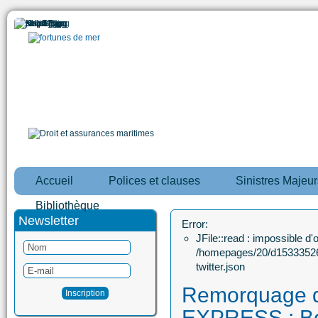
Accueil
Polices et clauses
Sinistres Majeur
Bibliothèque
Newsletter
Error:
JFile::read : impossible d'ou
/homepages/20/d15333526
twitter.json
Remorquage
EXPRESS : B