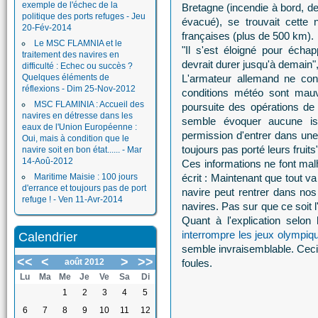
exemple de l'échec de la
Bretagne (incendie à bord, de
politique des ports refuges - Jeu
évacué), se trouvait cette
20-Fév-2014
françaises (plus de 500 km).
Le MSC FLAMNIA et le
"Il s'est éloigné pour écha
traitement des navires en
devrait durer jusqu'à demain"
difficulté : Echec ou succès ?
Quelques éléments de
L'armateur allemand ne conf
réflexions - Dim 25-Nov-2012
conditions météo sont mauva
MSC FLAMINIA : Accueil des
poursuite des opérations de
navires en détresse dans les
semble évoquer aucune iss
eaux de l'Union Européenne :
permission d'entrer dans une 
Oui, mais à condition que le
toujours pas porté leurs fruits"
navire soit en bon état...... - Mar
14-Aoû-2012
Ces informations ne font ma
Maritime Maisie : 100 jours
écrit : Maintenant que tout va
d'errance et toujours pas de port
navire peut rentrer dans no
refuge ! - Ven 11-Avr-2014
navires. Pas sur que ce soit l
Quant à l'explication selon
interrompre les jeux olympiq
Calendrier
semble invraisemblable. Ceci 
<<
<
>
>>
août 2012
foules.
Lu
Ma
Me
Je
Ve
Sa
Di
1
2
3
4
5
6
7
8
9
10
11
12