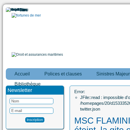
Accueil
Polices et clauses
Sinistres Majeur
Bibliothèque
Newsletter
Error:
JFile::read : impossible d'ou
/homepages/20/d15333526
twitter.json
MSC FLAMINIA 
éteint, la gite 