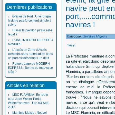
navire peut en
Dernières publications
port,.....comm
Officier de Port : Une longue
histoire pas forcement simple à
navires !
suivre
Hisser le pavillon pirate est-il
légal ?
Catégorie :
Sinistres Majeurs
L'ONU INTERDIT DE PORT 4
NAVIRES
Tweet
L'accès en Zone d'Accès
Restreint sans autorisation dans
La Préfecture maritime a conf
un port est désormais un délit
sa gîte et était donc désorma
Remorquage du MODERN
hollandaise Smit, qui déploie
EXPRESS : Bonne ou mauvaise
Flaminia, a par ailleurs annon
idée ?
"Sur les derniers clichés pris
on ne distingue effectivem
Articles en relation
encore ce midi la Préfectu
françaises, il manque cepend
MSC FLAMINIA : En route
trouvé : "Nous ne savons to
pour Jade-Weser-Port a
navire, ni ce qu'il veut en 
Wilhelmshaven - Lun 03-Sep-
2012
décision qui pourrait interven
Le MSC Flaminia, en difficulté
Maritime Maisie : Nouvel