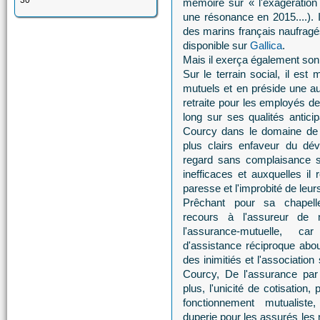
30
mémoire sur « l'exagération
une résonance en 2015....). I
des marins français naufrag
disponible sur
Gallica
.
Mais il exerça également son
Sur le terrain social, il e
mutuels et en préside une aut
retraite pour les employés de 
long sur ses qualités anticip
Courcy dans le domaine de 
plus clairs enfaveur du dév
regard sans complaisance su
inefficaces et auxquelles il 
paresse et l'improbité de leur
Prêchant pour sa chapelle
recours à l'assureur de m
l'assurance-mutuelle, car
d'assistance réciproque abou
des inimitiés et l'association
Courcy, De l'assurance par 
plus, l'unicité de cotisation,
fonctionnement mutualist
duperie pour les assurés les