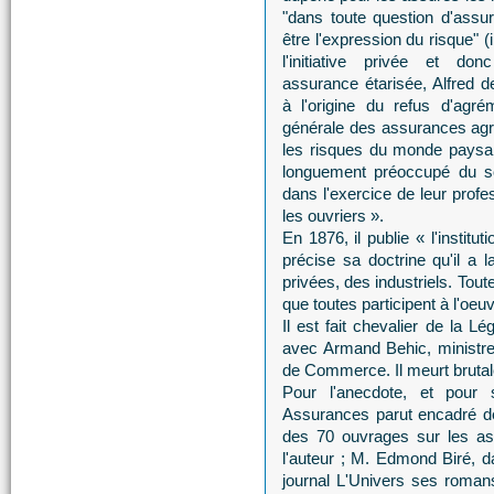
"dans toute question d'assur
être l'expression du risque" (ib
l'initiative privée et d
assurance étarisée, Alfred 
à l'origine du refus d'agr
générale des assurances agri
les risques du monde paysan
longuement préoccupé du so
dans l'exercice de leur profe
les ouvriers ».
En 1876, il publie « l'instit
précise sa doctrine qu'il a 
privées, des industriels. Toute
que toutes participent à l'o
Il est fait chevalier de la L
avec Armand Behic, ministr
de Commerce. Il meurt bruta
Pour l'anecdote, et pour 
Assurances parut encadré de n
des 70 ouvrages sur les ass
l'auteur ; M. Edmond Biré, d
journal L'Univers ses roman