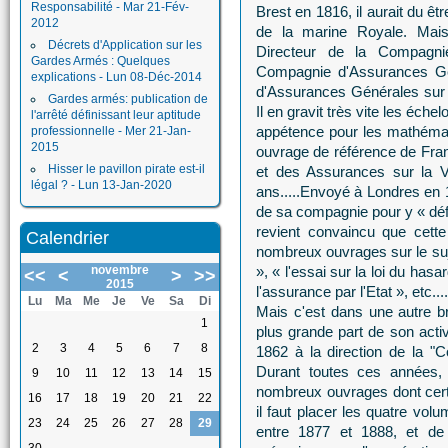
Responsabilité - Mar 21-Fév-
Brest en 1816, il aurait du ê
2012
de la marine Royale. Mais
Décrets d'Application sur les
Directeur de la Compagni
Gardes Armés : Quelques
Compagnie d'Assurances Gén
explications - Lun 08-Déc-2014
d'Assurances Générales sur la
Gardes armés: publication de
Il en gravit très vite les éch
l'arrêté définissant leur aptitude
appétence pour les mathémati
professionnelle - Mer 21-Jan-
2015
ouvrage de référence de Fran
Hisser le pavillon pirate est-il
et des Assurances sur la Vi
légal ? - Lun 13-Jan-2020
ans.....Envoyé à Londres en 1
de sa compagnie pour y « défr
revient convaincu que cette 
Calendrier
nombreux ouvrages sur le suj
novembre
», « l'essai sur la loi du hasa
<<
<
>
>>
2015
l'assurance par l'Etat », etc....
Lu
Ma
Me
Je
Ve
Sa
Di
Mais c'est dans une autre 
1
plus grande part de son activi
2
3
4
5
6
7
8
1862 à la direction de la 
Durant toutes ces années, 
9
10
11
12
13
14
15
nombreux ouvrages dont certa
16
17
18
19
20
21
22
il faut placer les quatre vol
23
24
25
26
27
28
29
entre 1877 et 1888, et d