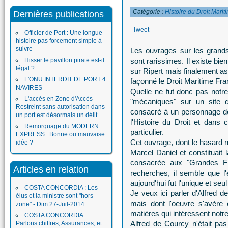
Catégorie :
Histoire du Droit Marit
Dernières publications
Tweet
Officier de Port : Une longue
histoire pas forcement simple à
suivre
Les ouvrages sur les grands
Hisser le pavillon pirate est-il
sont rarissimes. Il existe bi
légal ?
sur Ripert mais finalement 
L'ONU INTERDIT DE PORT 4
façonné le Droit Maritime Fra
NAVIRES
Quelle ne fut donc pas notr
L'accès en Zone d'Accès
"mécaniques" sur un site d
Restreint sans autorisation dans
consacré à un personnage do
un port est désormais un délit
l'Histoire du Droit et dans
Remorquage du MODERN
particulier.
EXPRESS : Bonne ou mauvaise
Cet ouvrage, dont le hasard no
idée ?
Marcel Daniel et constituait l
consacrée aux "Grandes Fi
Articles en relation
recherches, il semble que l
aujourd'hui fut l'unique et seu
COSTA CONCORDIA : Les
Je veux ici parler d'Alfred 
élus et la ministre sont "hors
mais dont l'oeuvre s'avère
zone" - Dim 27-Juil-2014
matières qui intéressent notre
COSTA CONCORDIA :
Alfred de Courcy n'était pa
Parlons chiffres, Assurances, et