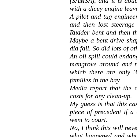
(SAMSA), and it is doub
with a dicey engine leave
A pilot and tug enginee
and then lost steerage
Rudder bent and then th
Maybe a bent drive shaf
did fail. So did lots of ot
An oil spill could endan
mangrove around and t
which there are only 3
families in the bay.
Media report that the 
costs for any clean-up.
My guess is that this ca
piece of precedent if a
went to court.
No, I think this will nev
what happened and who i