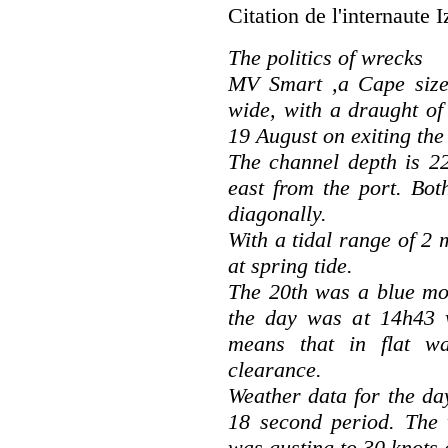
Citation de l'internaute I
The politics of wrecks
MV Smart ,a Cape size
wide, with a draught o
19 August on exiting the
The channel depth is 2
east from the port. Bot
diagonally.
With a tidal range of 2 
at spring tide.
The 20th was a blue moo
the day was at 14h43 
means that in flat w
clearance.
Weather data for the da
18 second period. The 
was gusting to 30 knots 