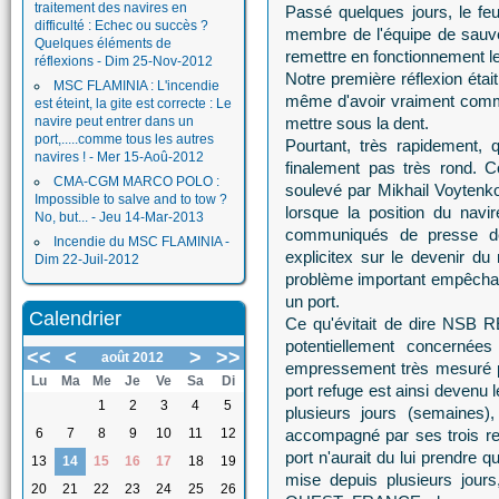
traitement des navires en
Passé quelques jours, le feu 
difficulté : Echec ou succès ?
membre de l'équipe de sauv
Quelques éléments de
remettre en fonctionnement l
réflexions - Dim 25-Nov-2012
Notre première réflexion étai
MSC FLAMINIA : L'incendie
même d'avoir vraiment comme
est éteint, la gite est correcte : Le
navire peut entrer dans un
mettre sous la dent.
port,.....comme tous les autres
Pourtant, très rapidement,
navires ! - Mer 15-Aoû-2012
finalement pas très rond. 
CMA-CGM MARCO POLO :
soulevé par Mikhail Voytenk
Impossible to salve and to tow ?
lorsque la position du navi
No, but... - Jeu 14-Mar-2013
communiqués de presse 
Incendie du MSC FLAMINIA -
explicitex sur le devenir du
Dim 22-Juil-2012
problème important empêchait 
un port.
Calendrier
Ce qu'évitait de dire NSB R
potentiellement concernées
<<
<
>
>>
août 2012
empressement très mesuré po
Lu
Ma
Me
Je
Ve
Sa
Di
port refuge est ainsi deven
1
2
3
4
5
plusieurs jours (semaines),
6
7
8
9
10
11
12
accompagné par ses trois re
port n'aurait du lui prendre
13
14
15
16
17
18
19
mise depuis plusieurs jours
20
21
22
23
24
25
26