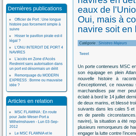
eaux de l'Uni
Dernières publications
Oui, mais à co
Officier de Port : Une longue
histoire pas forcement simple à
navire soit en b
suivre
Hisser le pavillon pirate est-il
légal ?
Catégorie :
Sinistres Majeurs
L'ONU INTERDIT DE PORT 4
NAVIRES
Tweet
L'accès en Zone d'Accès
Restreint sans autorisation dans
Un porte conteneurs MSC en 
un port est désormais un délit
son équipage en plein Atlan
Remorquage du MODERN
nouvelle histoire à racon
EXPRESS : Bonne ou mauvaise
d'exceptionnel, ce nouveau s
idée ?
marchandises par mer peut 
éclaté à bord le 14 juillet der
Articles en relation
de deux marins, et blessé troi
suivants dans les cales 5 et
MSC FLAMINIA : En route
en de pareils circonstances
pour Jade-Weser-Port a
navire), la situation a été 
Wilhelmshaven - Lun 03-Sep-
2012
plusieurs remorqueurs de hau
engager la lutte contre l'incen
Le MSC FLAMNIA et le