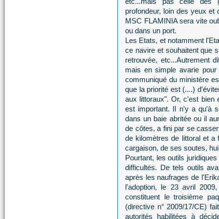
etc...mais pas celle des
profondeur, loin des yeux et 
MSC FLAMINIA sera vite oublié
ou dans un port.
Les Etats, et notamment l'Etat
ce navire et souhaitent que sa 
retrouvée, etc...Autrement di
mais en simple avarie pour 
communiqué du ministère est
que la priorité est (....) d'évi
aux littoraux". Or, c'est bien
est important. Il n'y a qu'à 
dans un baie abritée ou il au
de côtes, a fini par se casse
de kilomètres de littoral et a
cargaison, de ses soutes, huil
Pourtant, les outils juridique
difficultés. De tels outils
après les naufrages de l'Erik
l'adoption, le 23 avril 200
constituent le troisième pa
(directive n° 2009/17/CE) fa
autorités habilitées à déci