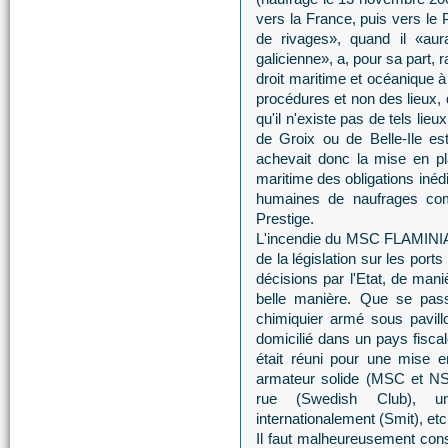
vers la France, puis vers le P
de rivages», quand il «aur
galicienne», a, pour sa part,
droit maritime et océanique 
procédures et non des lieux, 
qu'il n'existe pas de tels lieu
de Groix ou de Belle-Ile est 
achevait donc la mise en pl
maritime des obligations inéd
humaines de naufrages com
Prestige.
L'incendie du MSC FLAMINIA d
de la législation sur les port
décisions par l'Etat, de mani
belle manière. Que se passe
chimiquier armé sous pavil
domicilié dans un pays fiscal
était réuni pour une mise 
armateur solide (MSC et N
rue (Swedish Club), 
internationalement (Smit), etc.
Il faut malheureusement const