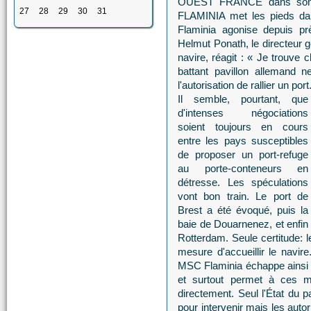
OUEST FRANCE dans son é
27
28
29
30
31
FLAMINIA met les pieds dan
Flaminia agonise depuis pr
Helmut Ponath, le directeur 
navire, réagit : « Je trouve 
battant pavillon allemand 
l'autorisation de rallier un port
Il semble, pourtant, que
d'intenses négociations
soient toujours en cours
entre les pays susceptibles
de proposer un port-refuge
au porte-conteneurs en
détresse. Les spéculations
vont bon train. Le port de
Brest a été évoqué, puis la
baie de Douarnenez, et enfin
Rotterdam. Seule certitude: l
mesure d'accueillir le navire
MSC Flaminia échappe ainsi a
et surtout permet à ces m
directement. Seul l'État du p
pour intervenir mais les auto