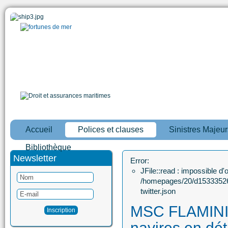
Accueil
Polices et clauses
Sinistres Majeur
Bibliothèque
Newsletter
Error:
JFile::read : impossible d'ou
/homepages/20/d15333526
twitter.json
MSC FLAMINIA
navires en dé