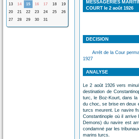
MESSAGERIES MARITIME
13
14
15
16
17
18
19
COURT le 2 août 1926
20
21
22
23
24
25
26
27
28
29
30
31
DECISION
Arrêt de la Cour perma
1927
ANALYSE
Le 2 août 1926 vers minuit,
destination de Constantino
turc, le Boz-Kourt, dans la
du choc, se brise en deux 
turcs meurent. Le navire f
Constantinople où il arrive 
Demons) du navire est arrê
condamné par les tribunau
marins turcs.