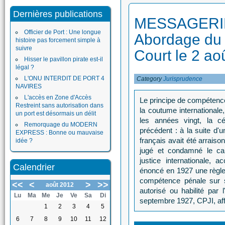
Dernières publications
MESSAGERIE
Officier de Port : Une longue
Abordage du
histoire pas forcement simple à
suivre
Court le 2 ao
Hisser le pavillon pirate est-il
légal ?
L'ONU INTERDIT DE PORT 4
Category
Jurisprudence
NAVIRES
L'accès en Zone d'Accès
Le principe de compétence 
Restreint sans autorisation dans
la coutume internationale
un port est désormais un délit
les années vingt, la cé
Remorquage du MODERN
précédent : à la suite d
EXPRESS : Bonne ou mauvaise
français avait été arraiso
idée ?
jugé et condamné le cap
justice internationale, 
Calendrier
énoncé en 1927 une règle
compétence pénale sur so
<<
<
>
>>
août 2012
autorisé ou habilité par l
Lu
Ma
Me
Je
Ve
Sa
Di
septembre 1927, CPJI, aff
1
2
3
4
5
6
7
8
9
10
11
12