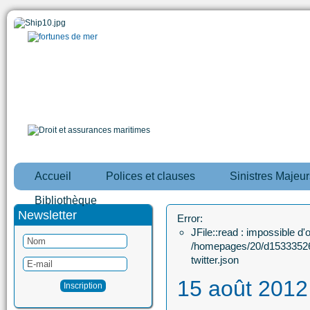
Accueil
Polices et clauses
Sinistres Majeur
Bibliothèque
Newsletter
Error:
JFile::read : impossible d'ou
/homepages/20/d15333526
twitter.json
15 août 2012