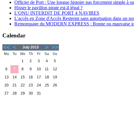
Officier de Port : Une longue histoire pas forcement simple à su
Hisser le pavillon pirate est-il légal ?
L'ONU INTERDIT DE PORT 4 NAVIRES
L'accès en Zone d'Accès Restreint sans autorisation dans un por
Remorquage du MODERN EXPRESS : Bonne ou mauvaise id
Calendar
<<
<
>
>>
July 2015
Mo
Tu
We
Th
Fr
Sa
Su
1
2
3
4
5
6
7
8
9
10
11
12
13
14
15
16
17
18
19
20
21
22
23
24
25
26
27
28
29
30
31