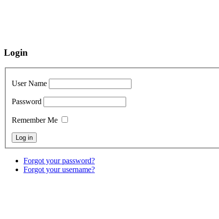
Login
User Name
Password
Remember Me
Forgot your password?
Forgot your username?