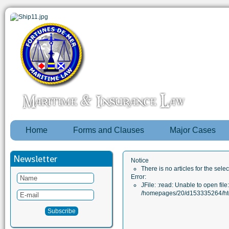
Home
Forms and Clauses
Major Cases
Newsletter
Notice
There is no articles for the sele
Error:
JFile: :read: Unable to open file:
/homepages/20/d153335264/htd