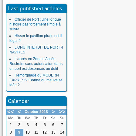
Last published articles
Officier de Port : Une longue
histoire pas forcement simple à
suivre
Hisser le pavillon pirate est-il
légal ?
L'ONU INTERDIT DE PORT 4
NAVIRES
L'accès en Zone d'Accès
Restreint sans autorisation dans
un port est désormais un délit
Remorquage du MODERN
EXPRESS : Bonne ou mauvaise
idée ?
Calendar
<<
<
>
>>
October 2018
Mo
Tu
We
Th
Fr
Sa
Su
1
2
3
4
5
6
7
8
9
10
11
12
13
14