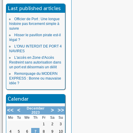
Last published articles
Officier de Port : Une longue
histoire pas forcement simple à
suivre
Hisser le pavillon pirate est-il
légal ?
L'ONU INTERDIT DE PORT 4
NAVIRES
L'accès en Zone d'Accès
Restreint sans autorisation dans
un port est désormais un délit
Remorquage du MODERN
EXPRESS : Bonne ou mauvaise
idée ?
Calendar
December
<<
<
>
>>
2023
Mo
Tu
We
Th
Fr
Sa
Su
1
2
3
4
5
6
7
8
9
10