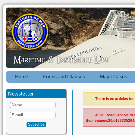
Home
Forms and Clauses
Major Cases
Newsletter
There is no articles for
JFile: :read: Unable to 
/homepages/20/d153335264/