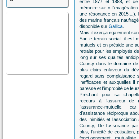
30
entre 1877 et 1888, et d
mémoire sur « l'exagération
une résonance en 2015....). I
des marins français naufrag
disponible sur
Gallica
.
Mais il exerça également son
Sur le terrain social, il e
mutuels et en préside une aut
retraite pour les employés de 
long sur ses qualités anticip
Courcy dans le domaine de 
plus clairs enfaveur du dév
regard sans complaisance su
inefficaces et auxquelles il 
paresse et l'improbité de leur
Prêchant pour sa chapelle
recours à l'assureur de m
l'assurance-mutuelle, car
d'assistance réciproque abou
des inimitiés et l'association
Courcy, De l'assurance par 
plus, l'unicité de cotisation,
fonctionnement mutualist