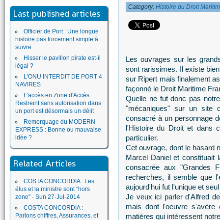
Category:
Histoire du Droit Mariti
Last published articles
Officier de Port : Une longue
histoire pas forcement simple à
suivre
Hisser le pavillon pirate est-il
Les ouvrages sur les grands
légal ?
sont rarissimes. Il existe bi
L'ONU INTERDIT DE PORT 4
sur Ripert mais finalement 
NAVIRES
façonné le Droit Maritime Fra
L'accès en Zone d'Accès
Quelle ne fut donc pas notr
Restreint sans autorisation dans
"mécaniques" sur un site d
un port est désormais un délit
consacré à un personnage do
Remorquage du MODERN
l'Histoire du Droit et dans
EXPRESS : Bonne ou mauvaise
particulier.
idée ?
Cet ouvrage, dont le hasard no
Marcel Daniel et constituait l
Related Articles
consacrée aux "Grandes Fi
recherches, il semble que l
COSTA CONCORDIA : Les
aujourd'hui fut l'unique et seu
élus et la ministre sont "hors
Je veux ici parler d'Alfred 
zone" - Sun 27-Jul-2014
mais dont l'oeuvre s'avère
COSTA CONCORDIA :
Parlons chiffres, Assurances, et
matières qui intéressent notre