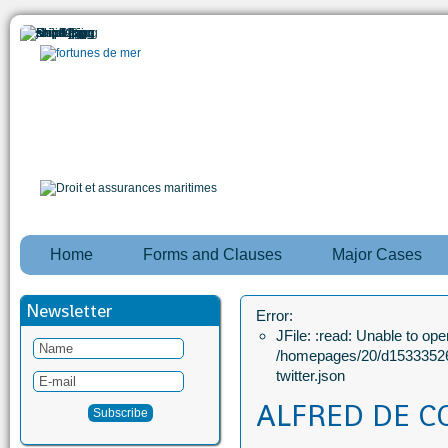
Home
Forms and Clauses
Major Cases
Newsletter
Error:
JFile: :read: Unable to open
/homepages/20/d15333526
twitter.json
ALFRED DE C