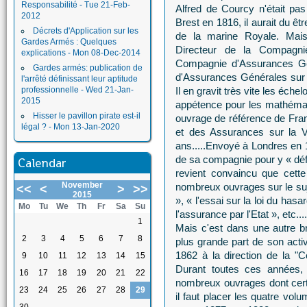
Responsabilité - Tue 21-Feb-
Alfred de Courcy n'était pa
2012
Brest en 1816, il aurait du ê
Décrets d'Application sur les
de la marine Royale. Mais
Gardes Armés : Quelques
Directeur de la Compagni
explications - Mon 08-Dec-2014
Compagnie d'Assurances Gén
Gardes armés: publication de
d'Assurances Générales sur la
l'arrêté définissant leur aptitude
professionnelle - Wed 21-Jan-
Il en gravit très vite les éch
2015
appétence pour les mathémati
Hisser le pavillon pirate est-il
ouvrage de référence de Fran
légal ? - Mon 13-Jan-2020
et des Assurances sur la Vi
ans.....Envoyé à Londres en 1
de sa compagnie pour y « défr
Calendar
revient convaincu que cette 
November
nombreux ouvrages sur le suj
<<
<
>
>>
2015
», « l'essai sur la loi du hasa
Mo
Tu
We
Th
Fr
Sa
Su
l'assurance par l'Etat », etc....
1
Mais c'est dans une autre 
2
3
4
5
6
7
8
plus grande part de son activi
1862 à la direction de la 
9
10
11
12
13
14
15
Durant toutes ces années, 
16
17
18
19
20
21
22
nombreux ouvrages dont certa
23
24
25
26
27
28
29
il faut placer les quatre vol