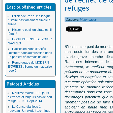
de l'échec de l
refuges
Last published articles
Officier de Port : Une longue
Category:
Major cases
histoire pas forcement simple à
suivre
Hisser le pavillon pirate est-il
légal ?
L'ONU INTERDIT DE PORT 4
NAVIRES
S'il est un serpent de mer da
L'accès en Zone d'Accès
sans doute l'un des plus anc
Restreint sans autorisation dans
avarie grave cherche déses
un port est désormais un délit
Rappelons brièvement le c
Remorquage du MODERN
événement, le meilleur 
EXPRESS : Bonne ou mauvaise
idée ?
pollution ne se produisent du 
d'alléger sa cargaison et ses
que cette opération soit effe
Related Articles
peuvent se montrer rétic
désemparés dans leur zone d
Maritime Maisie : 100 jours
dommages potentiels que cel
d'errance et toujours pas de port
refuge ! - Fri 11-Apr-2014
rarement possible de faire 
Le Concordia flotte à
accident en haute mer. Da
nouveau : Un exploit technique
endommagé est forcé de rest