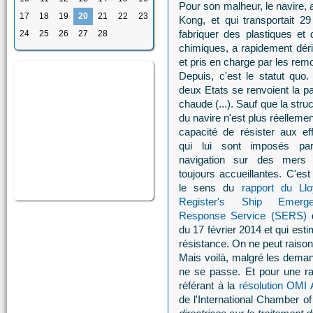
Pour son malheur, le navire,
17
18
19
20
21
22
23
Kong, et qui transportait 29 
fabriquer des plastiques et
24
25
26
27
28
chimiques, a rapidement déri
et pris en charge par les re
Depuis, c'est le statut quo.
deux Etats se renvoient la pa
chaude (...). Sauf que la stru
du navire n'est plus réelleme
capacité de résister aux eff
qui lui sont imposés pa
navigation sur des mers
toujours accueillantes. C'est
le sens du
rapport du Llo
Register's Ship Emerge
Response Service (SERS)
d
du 17 février 2014 et qui esti
résistance. On ne peut raison
Mais voilà, malgré les demand
ne se passe. Et pour une ra
référant à la
résolution OMI 
de l'International Chamber of