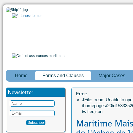
Home
Forms and Clauses
Major Cases
Newsletter
Error:
JFile: :read: Unable to open
/homepages/20/d15333526
twitter.json
Maritime Mais