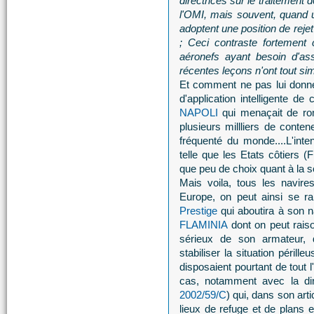
directrices sur le traitement
l'OMI, mais souvent, quand 
adoptent une position de reje
; Ceci contraste fortement
aéronefs ayant besoin d'ass
récentes leçons n'ont tout si
Et comment ne pas lui donne
d'application intelligente d
NAPOLI
qui menaçait de rom
plusieurs millliers de conten
fréquenté du monde....L'inte
telle que les Etats côtiers 
que peu de choix quant à la so
Mais voila, tous les navi
Europe, on peut ainsi se ra
Prestige
qui aboutira à son n
FLAMINIA
dont on peut raiso
sérieux de son armateur,
stabiliser la situation périll
disposaient pourtant de tout 
cas, notamment avec la dir
2002/59/C
) qui, dans son ar
lieux de refuge et de plans 