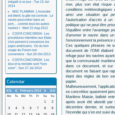
inégalé à ce jour - Tue 15-Jul-
mer, plus son état risque d
2014
conditions météorologiques 
MSC FLAMINIA : L'incendie
ainsi une situation qui p
est éteint, la gite est correcte : Le
l'autorisation d'accès à un
navire peut entrer dans un
port,.....comme tous les autres
politique qui ne peut être pr
navires ! - Wed 15-Aug-2012
l'équilibre entre l'avantage p
COSTA CONCORDIA : Les
d'amener le navire dans un 
procédures intentées aux Etats-
l'environnement la présence d
Unis peinent à convaincre les
Ces quelques phrases ne so
juges américains : Ou du bon
usage du Forum non
document de l'OMI élaboré e
conveniens - Sun 20-Oct-2013
refuge pour les navires ayant
COSTA CONCORDIA : Les
que la communauté maritime 
élus et la ministre sont "hors
dans ce document, et sur l
zone" - Sun 27-Jul-2014
document ne faisant que rap
étant des règles de bon sen
Calendar
papier.
Malheureusement, l'applicatio
<<
<
>
>>
February 2014
se concrétise quasiment jama
Mo
Tu
We
Th
Fr
Sa
Su
Maritime Maisie, balloté ent
après avoir été abordé par
1
2
décembre dernier, et surt
3
4
5
6
7
8
9
l'incendie qui s'en est suivi 
10
11
12
13
14
15
16