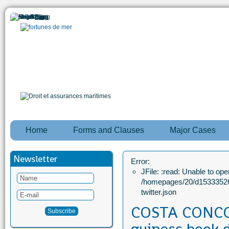
Home
Forms and Clauses
Major Cases
Newsletter
Error:
JFile: :read: Unable to open
/homepages/20/d15333526
twitter.json
COSTA CONCOR