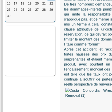
16
17
18
19
20
21
22
De très nombreux demandeurs
les dommages-intérêts punitif
23
24
25
26
27
28
29
qui limite la responsabili
30
s'applique pas, et ce même si
mis un terme à cela, consta
clause attributive de juridi
réservation, ce qui devrait 
limiter le montant des domma
l'Italie comme "forum";
Après cet accident, et l'ac
fortes hausses des prix d
surprenantes et étaient même
produit, avec pourtant u
l'encaissement mondial des 
est telle que les taux ont 
continué à souffrir de pert
réelle perspective de renver