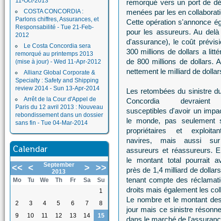
11-Oct-2013
remorqué vers un port de dé
COSTA CONCORDIA :
menées par les en collaboratio
Parlons chiffres, Assurances, et
Cette opération s'annonce é
Responsabilité - Tue 21-Feb-
pour les assureurs. Au delà
2012
d'assurance), le coût prévi
Le Costa Concordia sera
300 millions de dollars a lit
remorqué au printemps 2013
de 800 millions de dollars. A
(mise à jour) - Wed 11-Apr-2012
nettement le milliard de dollar
Allianz Global Corporate &
Specialty : Safety and Shipping
review 2014 - Sun 13-Apr-2014
Les retombées du sinistre d
Arrêt de la Cour d'Appel de
Concordia devraient
Paris du 12 avril 2013 : Nouveau
susceptibles d'avoir un impa
rebondissement dans un dossier
le monde, pas seulement s
sans fin - Tue 04-Mar-2014
propriétaires et exploita
navires, mais aussi sur
Calendar
assureurs et réassureurs. En
le montant total pourrait av
September
<<
<
>
>>
près de 1,4 milliard de dolla
2013
tenant compte des réclamati
Mo
Tu
We
Th
Fr
Sa
Su
droits mais également les colle
1
Le nombre et le montant de
2
3
4
5
6
7
8
jour mais ce sinistre résonne
9
10
11
12
13
14
15
dans le marché de l'assuranc