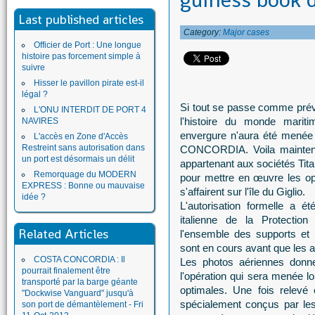
guiness book d
Last published articles
Category:
Major cases
Officier de Port : Une longue
histoire pas forcement simple à
suivre
Hisser le pavillon pirate est-il
légal ?
Si tout se passe comme prévu
L'ONU INTERDIT DE PORT 4
l'histoire du monde marit
NAVIRES
envergure n'aura été menée 
L'accès en Zone d'Accès
Restreint sans autorisation dans
CONCORDIA. Voila maintena
un port est désormais un délit
appartenant aux sociétés Tita
Remorquage du MODERN
pour mettre en œuvre les op
EXPRESS : Bonne ou mauvaise
s'affairent sur l'île du Giglio.
idée ?
L'autorisation formelle a é
italienne de la Protection
Related Articles
l'ensemble des supports et 
sont en cours avant que les a
COSTA CONCORDIA : Il
Les photos aériennes donne
pourrait finalement être
l'opération qui sera menée l
transporté par la barge géante
optimales. Une fois relevé
"Dockwise Vanguard" jusqu'à
spécialement conçus par les 
son port de démantèlement - Fri