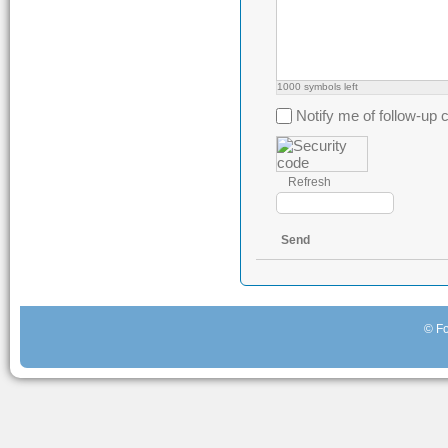
1000
symbols left
Notify me of follow-u
Refresh
Send
© Fo