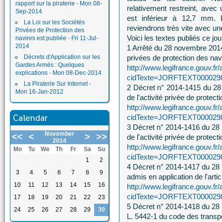
rapport sur la piraterie - Mon 08-
relativement restreint, avec
Sep-2014
est inférieur à 12,7 mm. E
La Loi sur les Sociétés
reviendrons très vite avec une
Privées de Protection des
Voici les textes publiés ce jou
navires est publiée - Fri 11-Jul-
2014
1 Arrêté du 28 novembre 2014 
Décrets d'Application sur les
privées de protection des nav
Gardes Armés : Quelques
http://www.legifrance.gouv.fr/
explications - Mon 08-Dec-2014
cidTexte=JORFTEXT00002981
La Piraterie Sur Internet -
2 Décret n° 2014-1415 du 28 
Mon 16-Jan-2012
de l'activité privée de protect
http://www.legifrance.gouv.fr/
Calendar
cidTexte=JORFTEXT00002981
3 Décret n° 2014-1416 du 28 
November
<<
<
>
>>
de l'activité privée de protect
2014
http://www.legifrance.gouv.fr/
Mo
Tu
We
Th
Fr
Sa
Su
cidTexte=JORFTEXT00002981
1
2
4 Décret n° 2014-1417 du 28 
3
4
5
6
7
8
9
admis en application de l'artic
10
11
12
13
14
15
16
http://www.legifrance.gouv.fr/
cidTexte=JORFTEXT00002981
17
18
19
20
21
22
23
5 Décret n° 2014-1418 du 28 n
24
25
26
27
28
29
30
L. 5442-1 du code des transp