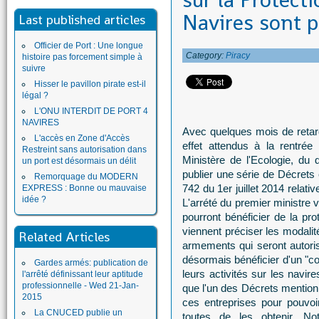
sur la Protect
Navires sont 
Last published articles
Officier de Port : Une longue
Category:
Piracy
histoire pas forcement simple à
suivre
Hisser le pavillon pirate est-il
légal ?
L'ONU INTERDIT DE PORT 4
NAVIRES
Avec quelques mois de retard
L'accès en Zone d'Accès
effet attendus à la rentrée
Restreint sans autorisation dans
Ministère de l'Ecologie, du
un port est désormais un délit
publier une série de Décrets 
Remorquage du MODERN
742 du 1er juillet 2014 relati
EXPRESS : Bonne ou mauvaise
idée ?
L'arrété du premier ministre v
pourront bénéficier de la pr
viennent préciser les modalit
Related Articles
armements qui seront autori
désormais bénéficier d'un "co
Gardes armés: publication de
leurs activités sur les navir
l'arrêté définissant leur aptitude
professionnelle - Wed 21-Jan-
que l'un des Décrets mentionn
2015
ces entreprises pour pouvoi
La CNUCED publie un
toutes de les obtenir. No