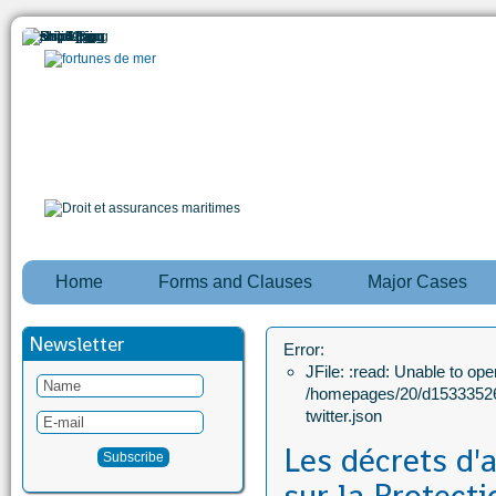
Home
Forms and Clauses
Major Cases
Newsletter
Error:
JFile: :read: Unable to open
/homepages/20/d15333526
twitter.json
Les décrets d'a