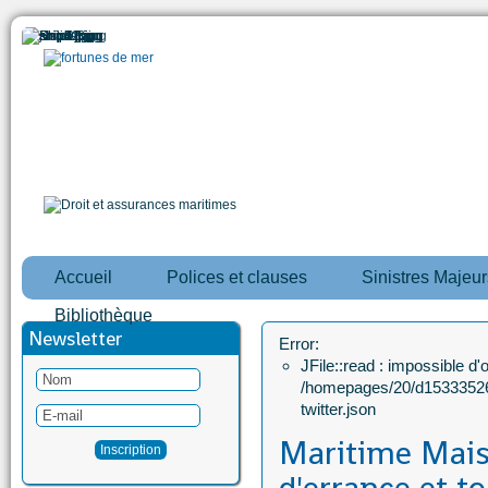
Accueil
Polices et clauses
Sinistres Majeur
Bibliothèque
Newsletter
Error:
JFile::read : impossible d'ou
/homepages/20/d15333526
twitter.json
Maritime Maisi