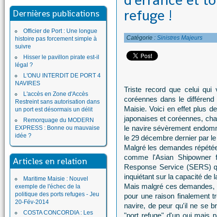
d'errance et t
refuge !
Dernières publications
Officier de Port : Une longue
Catégorie :
Sinistres Majeurs
histoire pas forcement simple à
suivre
Hisser le pavillon pirate est-il
légal ?
L'ONU INTERDIT DE PORT 4
NAVIRES
Triste record que celui qui 
L'accès en Zone d'Accès
coréennes dans le différend
Restreint sans autorisation dans
Maisie. Voici en effet plus d
un port est désormais un délit
japonaises et coréennes, chac
Remorquage du MODERN
le navire sévèrement endomm
EXPRESS : Bonne ou mauvaise
idée ?
le 29 décembre dernier par le
Malgré les demandes répétées
comme l'Asian Shipowner f
Articles en relation
Response Service (SERS) qui
inquiétant sur la capacité de l
Maritime Maisie : Nouvel
Mais malgré ces demandes, r
exemple de l'échec de la
politique des ports refuges - Jeu
pour une raison finalement 
20-Fév-2014
navire, de peur qu'il ne se b
COSTA CONCORDIA : Les
"port refuge" d'un oui mais 