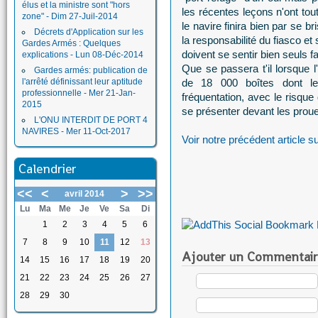
élus et la ministre sont "hors
les récentes leçons n'ont tou
zone" - Dim 27-Juil-2014
le navire finira bien par se 
Décrets d'Application sur les
la responsabilité du fiasco et
Gardes Armés : Quelques
doivent se sentir bien seuls 
explications - Lun 08-Déc-2014
Que se passera t'il lorsque l
Gardes armés: publication de
l'arrêté définissant leur aptitude
de 18 000 boîtes dont l
professionnelle - Mer 21-Jan-
fréquentation, avec le risque
2015
se présenter devant les proues
L'ONU INTERDIT DE PORT 4
NAVIRES - Mer 11-Oct-2017
Voir notre précédent article su
Calendrier
<<
<
>
>>
avril 2014
Lu
Ma
Me
Je
Ve
Sa
Di
1
2
3
4
5
6
7
8
9
10
11
12
13
Ajouter un Commentair
14
15
16
17
18
19
20
21
22
23
24
25
26
27
28
29
30