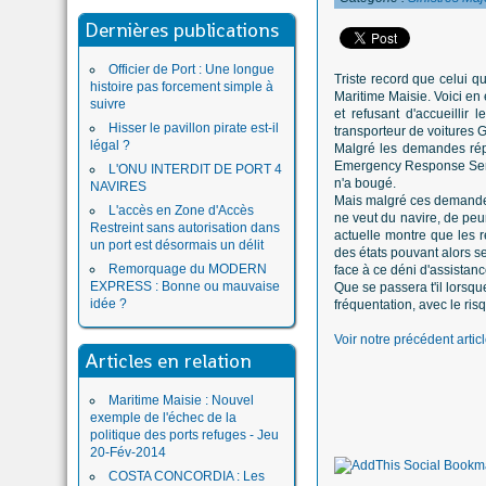
Dernières publications
Officier de Port : Une longue
Triste record que celui q
histoire pas forcement simple à
Maritime Maisie. Voici en
suivre
et refusant d'accueilli
Hisser le pavillon pirate est-il
transporteur de voitures 
légal ?
Malgré les demandes répé
Emergency Response Servic
L'ONU INTERDIT DE PORT 4
n'a bougé.
NAVIRES
Mais malgré ces demandes,
L'accès en Zone d'Accès
ne veut du navire, de peur
Restreint sans autorisation dans
actuelle montre que les ré
un port est désormais un délit
des états pouvant alors se
Remorquage du MODERN
face à ce déni d'assistan
EXPRESS : Bonne ou mauvaise
Que se passera t'il lorsq
idée ?
fréquentation, avec le ris
Voir notre précédent articl
Articles en relation
Maritime Maisie : Nouvel
exemple de l'échec de la
politique des ports refuges - Jeu
20-Fév-2014
COSTA CONCORDIA : Les