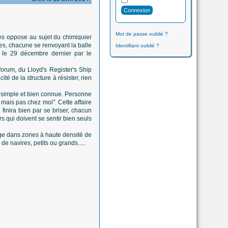
Mot de passe oublié ?
 les oppose au sujet du chimiquier
nes, chacune se renvoyant la balle
Identifiant oublié ?
 le 29 décembre dernier par le
orum, du Lloyd's Register's Ship
é de la structure à résister, rien
s simple et bien connue. Personne
 mais pas chez moi". Cette affaire
 finira bien par se briser, chacun
rs qui doivent se sentir bien seuls
rage dans zones à haute densité de
e navires, petits ou grands.....