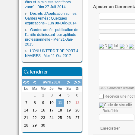
élus et la ministre sont "hors
Ajouter un Commenta
zone" - Dim 27-Juil-2014
Décrets d'Application sur les
Gardes Armés : Quelques
explications - Lun 08-Déc-2014
Gardes armés: publication de
l'arrêté définissant leur aptitude
professionnelle - Mer 21-Jan-
2015
L'ONU INTERDIT DE PORT 4
NAVIRES - Mer 11-Oct-2017
Calendrier
<<
<
>
>>
avril 2014
1000
Caractères restants
Lu
Ma
Me
Je
Ve
Sa
Di
1
2
3
4
5
6
Recevoir une notif
7
8
9
10
11
12
13
14
15
16
17
18
19
20
Rafraîchir
21
22
23
24
25
26
27
28
29
30
Enregistrer