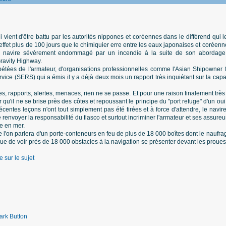
ui vient d'être battu par les autorités nippones et coréennes dans le différend qui
 effet plus de 100 jours que le chimiquier erre entre les eaux japonaises et coréen
r le navire sévèrement endommagé par un incendie à la suite de son abordage
Gravity Highway.
tées de l'armateur, d'organisations professionnelles comme l'Asian Shipowner f
e (SERS) qui a émis il y a déjà deux mois un rapport très inquiétant sur la capacit
 rapports, alertes, menaces, rien ne se passe. Et pour une raison finalement trè
 qu'il ne se brise près des côtes et repoussant le principe du "port refuge" d'un oui
centes leçons n'ont tout simplement pas été tirées et à force d'attendre, le navire
 renvoyer la responsabilité du fiasco et surtout incriminer l'armateur et ses assureu
ce en mer.
ue l'on parlera d'un porte-conteneurs en feu de plus de 18 000 boîtes dont le nauf
que de voir près de 18 000 obstacles à la navigation se présenter devant les proues d
e sur le sujet