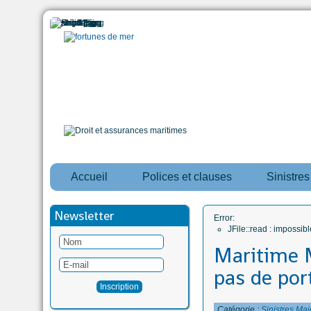
Accueil
Polices et clauses
Sinistre
Newsletter
Error:
JFile::read : impossi
Maritime M
pas de port
Catégorie :
Sinistres Maj