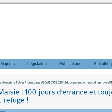
s Majeurs
Législation
Publications
Bibliothè
ble d'ouvrir le fichier /homepages/20/d153335264/htdocs/mer/cache/mod_sp_tweet/12
aisie : 100 jours d'errance et tou
 refuge !
eurs