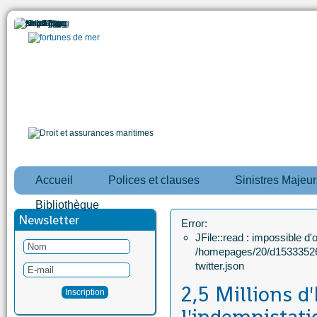
Accueil
Polices et clauses
Sinistres Majeur
Bibliothèque
Newsletter
Error:
JFile::read : impossible d'ou
/homepages/20/d15333526
twitter.json
2,5 Millions d