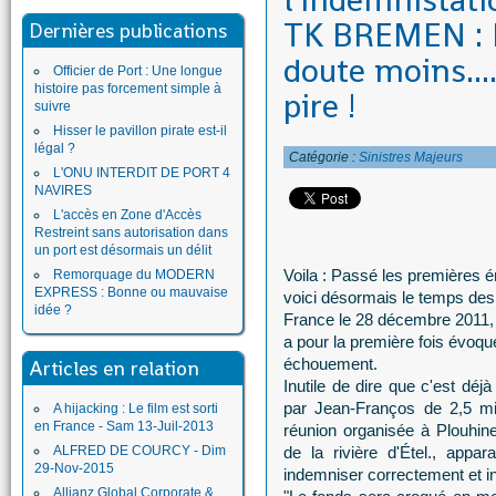
l'indemnistati
TK BREMEN : P
Dernières publications
doute moins....
Officier de Port : Une longue
histoire pas forcement simple à
pire !
suivre
Hisser le pavillon pirate est-il
légal ?
Catégorie :
Sinistres Majeurs
L'ONU INTERDIT DE PORT 4
NAVIRES
L'accès en Zone d'Accès
Restreint sans autorisation dans
un port est désormais un délit
Voila : Passé les premières é
Remorquage du MODERN
EXPRESS : Bonne ou mauvaise
voici désormais le temps des
idée ?
France le 28 décembre 2011
a pour la première fois évoqu
échouement.
Articles en relation
Inutile de dire que c'est dé
par Jean-Franços de 2,5 mi
A hijacking : Le film est sorti
en France - Sam 13-Juil-2013
réunion organisée à Plouhine
ALFRED DE COURCY - Dim
de la rivière d'Étel., appa
29-Nov-2015
indemniser correctement et in
Allianz Global Corporate &