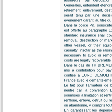
assureurs, par dérogation
Générales, entendent étendre
retirement, enlèvement, dest
serait tenu par une décisi
événement garanti au titre du 
Dans la police P&I souscrit
est offerte au paragraphe 
standard insurance shall cove
removal, destruction or mar
other vessel, or their equi
casualty, insofar as the rais
necessary to avoid or remov
costs are legally recoverabl
Dans le cas du TK BREMEN,
mis à contribution pour pay
confiée à EURO DEMOLITION 
France avec le démantèlem
Le fait pour l'armateur de b
neutre car la convention 
soumises à limitation et rent
renfloué, enlevé, détruit ou 
ou abandonné, y compris tout 
En garantissant les dépense