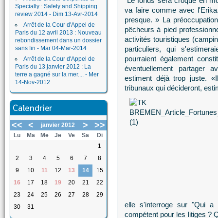
"Le fonds sera croqué en mo
Specialty : Safety and Shipping
va faire comme avec l'Erika. 
review 2014 - Dim 13-Avr-2014
presque. » La préoccupation 
Arrêt de la Cour d'Appel de
pêcheurs à pied professionne
Paris du 12 avril 2013 : Nouveau
activités touristiques (campi
rebondissement dans un dossier
sans fin - Mar 04-Mar-2014
particuliers, qui s'estime
pourraient également const
Arrêt de la Cour d'Appel de
Paris du 13 janvier 2012 : La
éventuellement partager av
terre a gagné sur la mer.... - Mer
estiment déjà trop juste. 
14-Nov-2012
tribunaux qui décideront, est
Calendrier
<<
<
>
>>
janvier 2012
Lu
Ma
Me
Je
Ve
Sa
Di
1
2
3
4
5
6
7
8
9
10
11
12
13
14
15
16
17
18
19
20
21
22
23
24
25
26
27
28
29
elle s'interroge sur "Qui 
30
31
compétent pour les litiges ? 