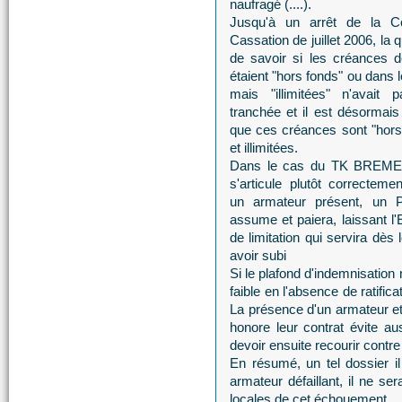
naufragé (....).
Jusqu'à un arrêt de la C
Cassation de juillet 2006, la 
de savoir si les créances de
étaient "hors fonds" ou dans 
mais "illimitées" n'avait 
tranchée et il est désormais
que ces créances sont "hors
et illimitées.
Dans le cas du TK BREMEN
s'articule plutôt correcteme
un armateur présent, un P
assume et paiera, laissant l'E
de limitation qui servira dè
avoir subi
Si le plafond d'indemnisation 
faible en l'absence de ratific
La présence d'un armateur et
honore leur contrat évite au
devoir ensuite recourir contr
En résumé, un tel dossier i
armateur défaillant, il ne ser
locales de cet échouement.